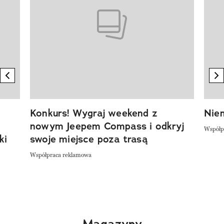
previous element
n
Konkurs! Wygraj weekend z
Niem
nowym Jeepem Compass i odkryj
Współp
ki
swoje miejsce poza trasą
Współpraca reklamowa