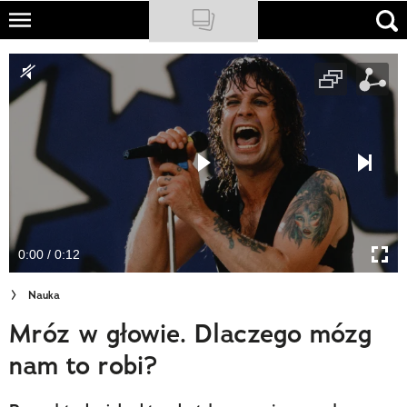
Skip
to
NATIONAL GEOGRAPHIC
main
content
TRAVELER
PODCASTY
Sklep
Newsletter
0:00 / 0:12
Cuda Polski
Nauka
Wielki Konkurs Fotograficzny
Mróz w głowie. Dlaczego mózg
Trendbook Podróżniczy
nam to robi?
Polecane