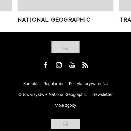
NATIONAL GEOGRAPHIC
TRA
Visit us on Facebook
Visit us on Instagram
Visit us on Youtube
Visit us on Rss
Kontakt
Regulamin
Polityka prywatności
O towarzystwie National Geographic
Newsletter
Moje zgody