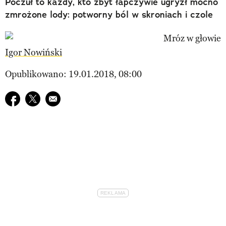
Poczuł to każdy, kto zbyt łapczywie ugryzł mocno
zmrożone lody: potworny ból w skroniach i czole
Igor Nowiński
Opublikowano: 19.01.2018, 08:00
Udostępnij na facebook
Udostępnij na twitter
E-mail do przyjaciela