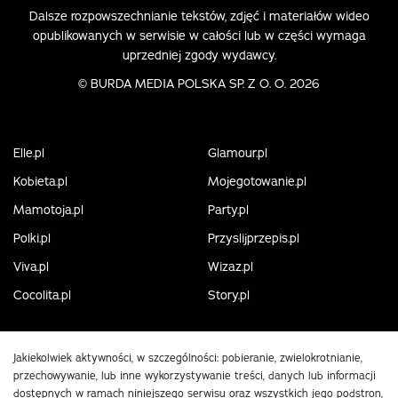
Dalsze rozpowszechnianie tekstów, zdjęć i materiałów wideo
opublikowanych w serwisie w całości lub w części wymaga
uprzedniej zgody wydawcy.
©
BURDA MEDIA POLSKA SP. Z O. O. 2026
Elle.pl
Glamour.pl
Kobieta.pl
Mojegotowanie.pl
Mamotoja.pl
Party.pl
Polki.pl
Przyslijprzepis.pl
Viva.pl
Wizaz.pl
Cocolita.pl
Story.pl
Jakiekolwiek aktywności, w szczególności: pobieranie, zwielokrotnianie,
przechowywanie, lub inne wykorzystywanie treści, danych lub informacji
dostępnych w ramach niniejszego serwisu oraz wszystkich jego podstron,