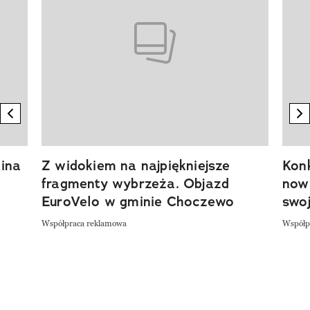
previous element
n
ina
Z widokiem na najpiękniejsze
Kon
fragmenty wybrzeża. Objazd
now
EuroVelo w gminie Choczewo
swoj
Współpraca reklamowa
Współp