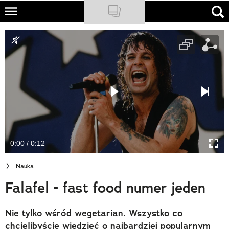
Skip
to
NATIONAL GEOGRAPHIC
main
content
TRAVELER
PODCASTY
Sklep
Newsletter
0:00 / 0:12
Cuda Polski
Nauka
Wielki Konkurs Fotograficzny
Falafel - fast food numer jeden
Trendbook Podróżniczy
Nie tylko wśród wegetarian. Wszystko co
Polecane
chcielibyście wiedzieć o najbardziej popularnym