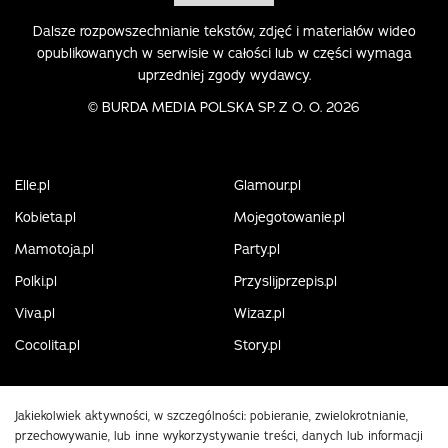
Dalsze rozpowszechnianie tekstów, zdjęć i materiałów wideo
opublikowanych w serwisie w całości lub w części wymaga
uprzedniej zgody wydawcy.
©
BURDA MEDIA POLSKA SP. Z O. O. 2026
Elle.pl
Glamour.pl
Kobieta.pl
Mojegotowanie.pl
Mamotoja.pl
Party.pl
Polki.pl
Przyslijprzepis.pl
Viva.pl
Wizaz.pl
Cocolita.pl
Story.pl
Jakiekolwiek aktywności, w szczególności: pobieranie, zwielokrotnianie,
przechowywanie, lub inne wykorzystywanie treści, danych lub informacji