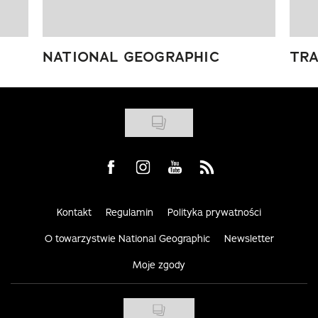
NATIONAL GEOGRAPHIC
TRA
Visit us on Facebook
Visit us on Instagram
Visit us on Youtube
Visit us on Rss
Kontakt
Regulamin
Polityka prywatności
O towarzystwie National Geographic
Newsletter
Moje zgody