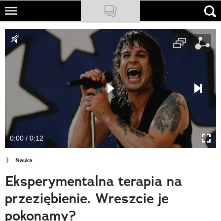
Skip
to
NATIONAL GEOGRAPHIC
main
content
TRAVELER
PODCASTY
Sklep
Newsletter
0:00 / 0:12
Cuda Polski
Nauka
Wielki Konkurs Fotograficzny
Eksperymentalna terapia na
Trendbook Podróżniczy
przeziębienie. Wreszcie je
Polecane
pokonamy?