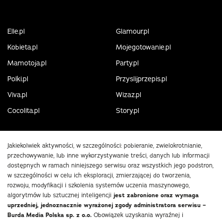
Elle.pl
Glamour.pl
Kobieta.pl
Mojegotowanie.pl
Mamotoja.pl
Party.pl
Polki.pl
Przyslijprzepis.pl
Viva.pl
Wizaz.pl
Cocolita.pl
Story.pl
Jakiekolwiek aktywności, w szczególności: pobieranie, zwielokrotnianie,
przechowywanie, lub inne wykorzystywanie treści, danych lub informacji
dostępnych w ramach niniejszego serwisu oraz wszystkich jego podstron,
w szczególności w celu ich eksploracji, zmierzającej do tworzenia,
rozwoju, modyfikacji i szkolenia systemów uczenia maszynowego,
algorytmów lub sztucznej inteligencji
jest zabronione oraz wymaga
uprzedniej, jednoznacznie wyrażonej zgody administratora serwisu –
Burda Media Polska sp. z o.o.
Obowiązek uzyskania wyraźnej i