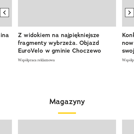
previous element
n
ina
Z widokiem na najpiękniejsze
Kon
fragmenty wybrzeża. Objazd
now
EuroVelo w gminie Choczewo
swoj
Współpraca reklamowa
Współp
Magazyny
Pokazywanie elementu 1 z 4