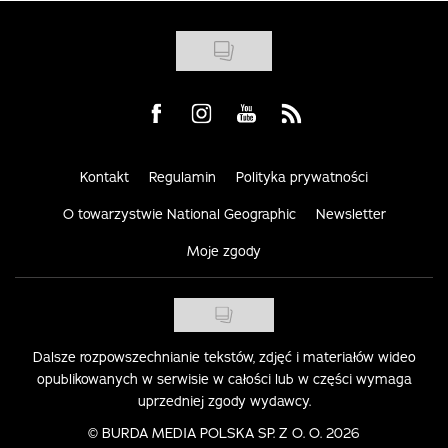
Visit us on Facebook
Visit us on Instagram
Visit us on Youtube
Visit us on Rss
Kontakt
Regulamin
Polityka prywatności
O towarzystwie National Geographic
Newsletter
Moje zgody
Dalsze rozpowszechnianie tekstów, zdjęć i materiałów wideo
opublikowanych w serwisie w całości lub w części wymaga
uprzedniej zgody wydawcy.
©
BURDA MEDIA POLSKA SP. Z O. O. 2026