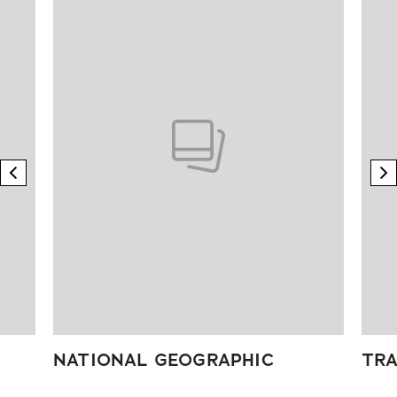
previous element
n
NATIONAL GEOGRAPHIC
TRA