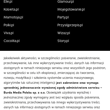
Elle.pl
Glamour.pl
Kobieta.pl
Mojegotowanie.pl
Mamotoja.pl
Party.pl
Polki.pl
Przyslijprzepis.pl
Viva.pl
Wizaz.pl
Cocolita.pl
Story.pl
Jakiekolwiek aktywności, w szczególności: pobieranie, zwielokrotnianie,
przechowywanie, lub inne wykorzystywanie treści, danych lub informacji
dostępnych w ramach niniejszego serwisu oraz wszystkich jego podstron,
w szczególności w celu ich eksploracji, zmierzającej do tworzenia,
rozwoju, modyfikacji i szkolenia systemów uczenia maszynowego,
algorytmów lub sztucznej inteligencji
jest zabronione oraz wymaga
uprzedniej, jednoznacznie wyrażonej zgody administratora serwisu –
Burda Media Polska sp. z o.o.
Obowiązek uzyskania wyraźnej i
jednoznacznej zgody wymagany jest bez względu sposób pobierania,
zwielokrotniania, przechowywania lub innego wykorzystywania treści,
danych lub informacji dostępnych w ramach niniejszego serwisu oraz