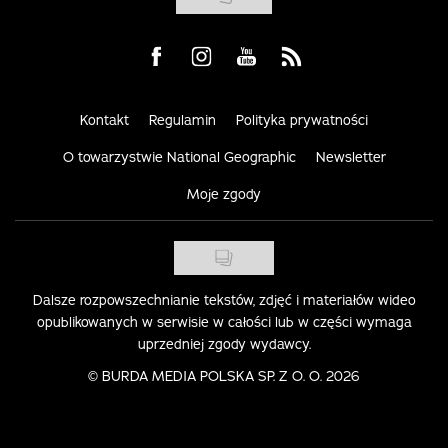
Visit us on Facebook
Visit us on Instagram
Visit us on Youtube
Visit us on Rss
Kontakt
Regulamin
Polityka prywatności
O towarzystwie National Geographic
Newsletter
Moje zgody
Dalsze rozpowszechnianie tekstów, zdjęć i materiałów wideo
opublikowanych w serwisie w całości lub w części wymaga
uprzedniej zgody wydawcy.
©
BURDA MEDIA POLSKA SP. Z O. O. 2026