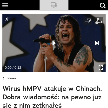
Skip
to
NATIONAL GEOGRAPHIC
main
content
TRAVELER
PODCASTY
Sklep
Newsletter
0:00 / 0:12
Cuda Polski
Nauka
Wielki Konkurs Fotograficzny
Wirus hMPV atakuje w Chinach.
Trendbook Podróżniczy
Dobra wiadomość: na pewno już
Polecane
się z nim zetknąłeś