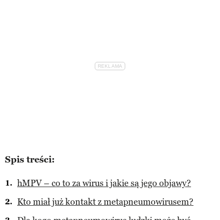
Spis treści:
hMPV – co to za wirus i jakie są jego objawy?
Kto miał już kontakt z metapneumowirusem?