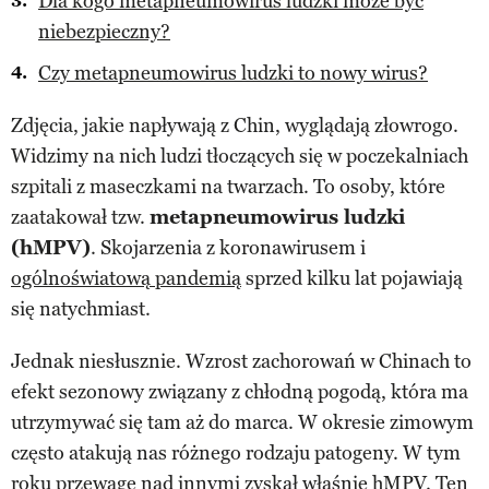
Dla kogo metapneumowirus ludzki może być
niebezpieczny?
Czy metapneumowirus ludzki to nowy wirus?
Zdjęcia, jakie napływają z Chin, wyglądają złowrogo.
Widzimy na nich ludzi tłoczących się w poczekalniach
szpitali z maseczkami na twarzach. To osoby, które
zaatakował tzw.
metapneumowirus ludzki
(hMPV)
. Skojarzenia z koronawirusem i
ogólnoświatową pandemią
sprzed kilku lat pojawiają
się natychmiast.
Jednak niesłusznie. Wzrost zachorowań w Chinach to
efekt sezonowy związany z chłodną pogodą, która ma
utrzymywać się tam aż do marca. W okresie zimowym
często atakują nas różnego rodzaju patogeny. W tym
roku przewagę nad innymi zyskał właśnie hMPV. Ten