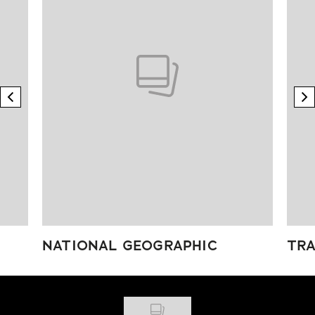
previous element
n
NATIONAL GEOGRAPHIC
TRA