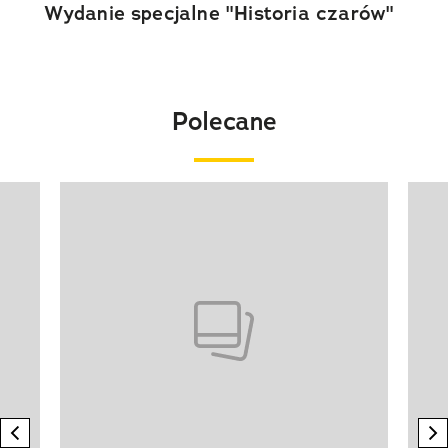
Wydanie specjalne "Historia czarów"
Polecane
Pokazywanie elementu 1 z 20
previous element
n