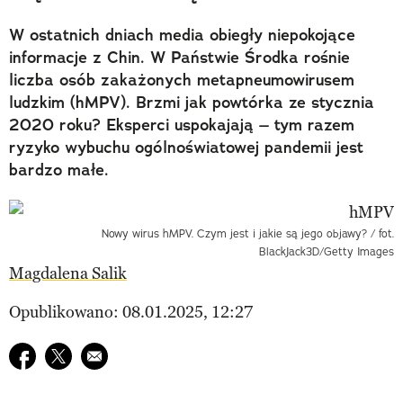
W ostatnich dniach media obiegły niepokojące
informacje z Chin. W Państwie Środka rośnie
liczba osób zakażonych metapneumowirusem
ludzkim (hMPV). Brzmi jak powtórka ze stycznia
2020 roku? Eksperci uspokajają – tym razem
ryzyko wybuchu ogólnoświatowej pandemii jest
bardzo małe.
Nowy wirus hMPV. Czym jest i jakie są jego objawy? / fot.
BlackJack3D/Getty Images
Magdalena Salik
Opublikowano: 08.01.2025, 12:27
Udostępnij na facebook
Udostępnij na twitter
E-mail do przyjaciela