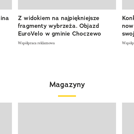
ina
Z widokiem na najpiękniejsze
Kon
fragmenty wybrzeża. Objazd
now
EuroVelo w gminie Choczewo
swoj
Współpraca reklamowa
Współp
Magazyny
Pokazywanie elementu 1 z 4