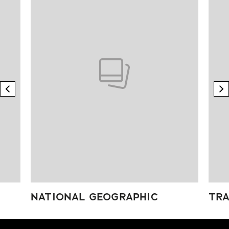
previous element
n
NATIONAL GEOGRAPHIC
TRA