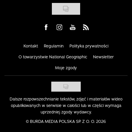
Visit us on Facebook
Visit us on Instagram
Visit us on Youtube
Visit us on Rss
Kontakt
Regulamin
Polityka prywatności
O towarzystwie National Geographic
Newsletter
Moje zgody
Dalsze rozpowszechnianie tekstów, zdjęć i materiałów wideo
opublikowanych w serwisie w całości lub w części wymaga
uprzedniej zgody wydawcy.
©
BURDA MEDIA POLSKA SP. Z O. O. 2026