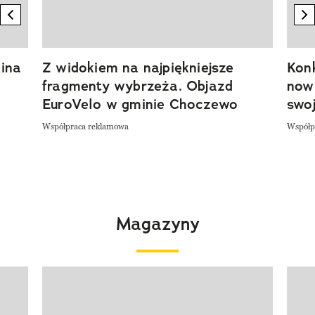
previous element
n
ina
Z widokiem na najpiękniejsze
Kon
fragmenty wybrzeża. Objazd
now
EuroVelo w gminie Choczewo
swoj
Współpraca reklamowa
Współp
Magazyny
Pokazywanie elementu 1 z 4