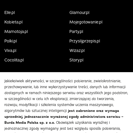
Elle.pl
Glamour.pl
Kobieta.pl
Mojegotowanie.pl
Mamotoja.pl
Party.pl
Polki.pl
Przyslijprzepis.pl
Viva.pl
Wizaz.pl
Cocolita.pl
Story.pl
Jakiekolwiek aktywności, w szczególności: pobieranie, zwielokrotnianie,
przechowywanie, lub inne wykorzystywanie treści, danych lub informacji
dostępnych w ramach niniejszego serwisu oraz wszystkich jego podstron,
w szczególności w celu ich eksploracji, zmierzającej do tworzenia,
rozwoju, modyfikacji i szkolenia systemów uczenia maszynowego,
algorytmów lub sztucznej inteligencji
jest zabronione oraz wymaga
uprzedniej, jednoznacznie wyrażonej zgody administratora serwisu –
Burda Media Polska sp. z o.o.
Obowiązek uzyskania wyraźnej i
jednoznacznej zgody wymagany jest bez względu sposób pobierania,