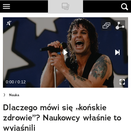
Skip
to
NATIONAL GEOGRAPHIC
main
content
TRAVELER
PODCASTY
Sklep
Newsletter
0:00 / 0:12
Cuda Polski
Nauka
Wielki Konkurs Fotograficzny
Dlaczego mówi się „końskie
Trendbook Podróżniczy
zdrowie”? Naukowcy właśnie to
Polecane
wyjaśnili