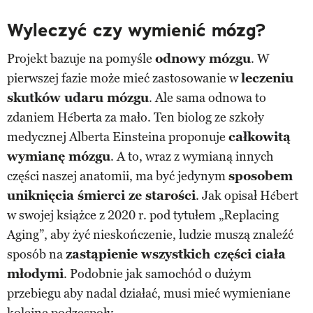
Wyleczyć czy wymienić mózg?
Projekt bazuje na pomyśle
odnowy mózgu
. W
pierwszej fazie może mieć zastosowanie w
leczeniu
skutków udaru mózgu
. Ale sama odnowa to
zdaniem Héberta za mało. Ten biolog ze szkoły
medycznej Alberta Einsteina proponuje
całkowitą
wymianę mózgu
. A to, wraz z wymianą innych
części naszej anatomii, ma być jedynym
sposobem
uniknięcia śmierci ze starości
. Jak opisał Hébert
w swojej książce z 2020 r. pod tytułem „Replacing
Aging”, aby żyć nieskończenie, ludzie muszą znaleźć
sposób na
zastąpienie wszystkich części ciała
młodymi
. Podobnie jak samochód o dużym
przebiegu aby nadal działać, musi mieć wymieniane
kolejne podzespoły.