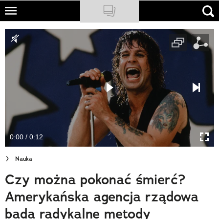
Skip
to
NATIONAL GEOGRAPHIC
main
content
TRAVELER
PODCASTY
Sklep
Newsletter
0:00 / 0:12
Cuda Polski
Nauka
Wielki Konkurs Fotograficzny
Czy można pokonać śmierć?
Trendbook Podróżniczy
Amerykańska agencja rządowa
Polecane
bada radykalne metody