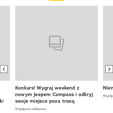
Pokazywanie elementu 1 z 20
previous element
n
Konkurs! Wygraj weekend z
Niem
nowym Jeepem Compass i odkryj
Współp
ki
swoje miejsce poza trasą
Współpraca reklamowa