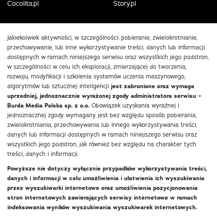
Cocolita.pl
Story.pl
Jakiekolwiek aktywności, w szczególności: pobieranie, zwielokrotnianie,
przechowywanie, lub inne wykorzystywanie treści, danych lub informacji
dostępnych w ramach niniejszego serwisu oraz wszystkich jego podstron,
w szczególności w celu ich eksploracji, zmierzającej do tworzenia,
rozwoju, modyfikacji i szkolenia systemów uczenia maszynowego,
algorytmów lub sztucznej inteligencji
jest zabronione oraz wymaga
uprzedniej, jednoznacznie wyrażonej zgody administratora serwisu –
Burda Media Polska sp. z o.o.
Obowiązek uzyskania wyraźnej i
jednoznacznej zgody wymagany jest bez względu sposób pobierania,
zwielokrotniania, przechowywania lub innego wykorzystywania treści,
danych lub informacji dostępnych w ramach niniejszego serwisu oraz
wszystkich jego podstron, jak również bez względu na charakter tych
treści, danych i informacji.
Powyższe nie dotyczy wyłącznie przypadków wykorzystywania treści,
danych i informacji w celu umożliwienia i ułatwienia ich wyszukiwania
przez wyszukiwarki internetowe oraz umożliwienia pozycjonowania
stron internetowych zawierających serwisy internetowe w ramach
indeksowania wyników wyszukiwania wyszukiwarek internetowych.