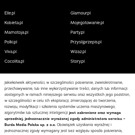
Elle.pl
Glamour.pl
Kobieta.pl
Mojegotowanie.pl
Mamotoja.pl
Party.pl
Polki.pl
Przyslijprzepis.pl
Viva.pl
Wizaz.pl
Cocolita.pl
Story.pl
Jakiekolwiek aktywności, w szczególności: pobieranie, zwielokrotnianie,
przechowywanie, lub inne wykorzystywanie treści, danych lub informacji
dostępnych w ramach niniejszego serwisu oraz wszystkich jego podstron,
w szczególności w celu ich eksploracji, zmierzającej do tworzenia,
rozwoju, modyfikacji i szkolenia systemów uczenia maszynowego,
algorytmów lub sztucznej inteligencji
jest zabronione oraz wymaga
uprzedniej, jednoznacznie wyrażonej zgody administratora serwisu –
Burda Media Polska sp. z o.o.
Obowiązek uzyskania wyraźnej i
jednoznacznej zgody wymagany jest bez względu sposób pobierania,