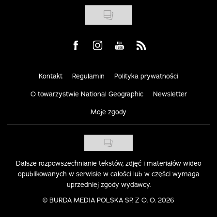
Visit us on Facebook
Visit us on Instagram
Visit us on Youtube
Visit us on Rss
Kontakt
Regulamin
Polityka prywatności
O towarzystwie National Geographic
Newsletter
Moje zgody
Dalsze rozpowszechnianie tekstów, zdjęć i materiałów wideo
opublikowanych w serwisie w całości lub w części wymaga
uprzedniej zgody wydawcy.
©
BURDA MEDIA POLSKA SP. Z O. O. 2026