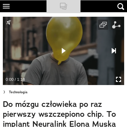
Skip
to
NATIONAL GEOGRAPHIC
main
content
TRAVELER
PODCASTY
Sklep
Newsletter
0:00 / 1:18
Cuda Polski
Technologia
Wielki Konkurs Fotograficzny
Do mózgu człowieka po raz
Trendbook Podróżniczy
pierwszy wszczepiono chip. To
Polecane
implant Neuralink Elona Muska