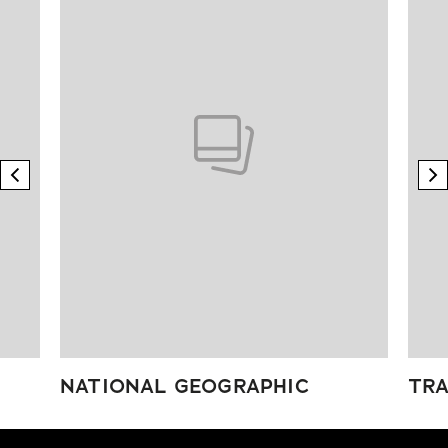
previous element
n
NATIONAL GEOGRAPHIC
TRA