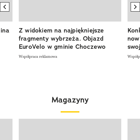
previous element
n
ina
Z widokiem na najpiękniejsze
Kon
fragmenty wybrzeża. Objazd
now
EuroVelo w gminie Choczewo
swoj
Współpraca reklamowa
Współp
Magazyny
Pokazywanie elementu 1 z 4