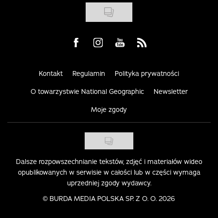
Visit us on Facebook
Visit us on Instagram
Visit us on Youtube
Visit us on Rss
Kontakt
Regulamin
Polityka prywatności
O towarzystwie National Geographic
Newsletter
Moje zgody
Dalsze rozpowszechnianie tekstów, zdjęć i materiałów wideo
opublikowanych w serwisie w całości lub w części wymaga
uprzedniej zgody wydawcy.
©
BURDA MEDIA POLSKA SP. Z O. O. 2026