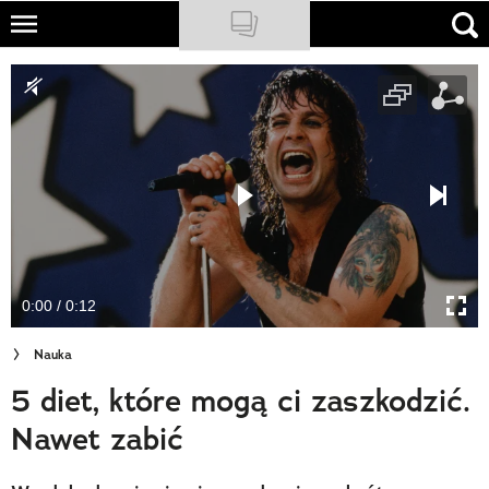
Skip
to
NATIONAL GEOGRAPHIC
main
content
TRAVELER
PODCASTY
Sklep
Newsletter
0:00 / 0:12
Cuda Polski
Nauka
Wielki Konkurs Fotograficzny
5 diet, które mogą ci zaszkodzić.
Trendbook Podróżniczy
Nawet zabić
Polecane