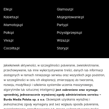
Elle.pl
Glamour.pl
Kobieta.pl
Mojegotowanie.pl
Mamotoja.pl
Party.pl
Polki.pl
Przyslijprzepis.pl
Viva.pl
Wizaz.pl
Cocolita.pl
Story.pl
Jakiekolwiek aktywności, w szczególności: pobieranie, zwielokrotnianie,
przechowywanie, lub inne wykorzystywanie treści, danych lub informacji
dostępnych w ramach niniejszego serwisu oraz wszystkich jego podstron,
w szczególności w celu ich eksploracji, zmierzającej do tworzenia,
rozwoju, modyfikacji i szkolenia systemów uczenia maszynowego,
algorytmów lub sztucznej inteligencji
jest zabronione oraz wymaga
uprzedniej, jednoznacznie wyrażonej zgody administratora serwisu –
Burda Media Polska sp. z o.o.
Obowiązek uzyskania wyraźnej i
jednoznacznej zgody wymagany jest bez względu sposób pobierania,