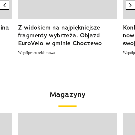
previous element
n
ina
Z widokiem na najpiękniejsze
Kon
fragmenty wybrzeża. Objazd
now
EuroVelo w gminie Choczewo
swoj
Współpraca reklamowa
Współp
Magazyny
Pokazywanie elementu 1 z 4