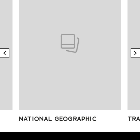
previous element
n
NATIONAL GEOGRAPHIC
TRA