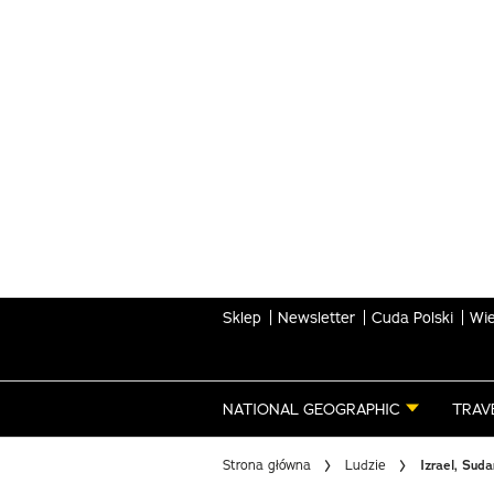
Skip
to
main
content
Sklep
Newsletter
Cuda Polski
Wie
NATIONAL GEOGRAPHIC
TRAV
Strona główna
Ludzie
Izrael, Sud