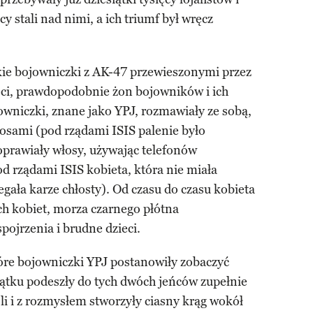
y stali nad nimi, a ich triumf był wręcz
kie bojowniczki z AK-47 przewieszonymi przez
eci, prawdopodobnie żon bojowników i ich
wniczki, znane jako YPJ, rozmawiały ze sobą,
erosami (pod rządami ISIS palenie było
oprawiały włosy, używając telefonów
 rządami ISIS kobieta, która nie miała
gała karze chłosty). Od czasu do czasu kobieta
ych kobiet, morza czarnego płótna
pojrzenia i brudne dzieci.
tóre bojowniczki YPJ postanowiły zobaczyć
zątku podeszły do tych dwóch jeńców zupełnie
 i z rozmysłem stworzyły ciasny krąg wokół