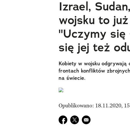
Izrael, Sudan
wojsku to już
"Uczymy się 
się jej też o
Kobiety w wojsku odgrywają c
frontach konfliktów zbrojnyc
na świecie.
Opublikowano: 18.11.2020, 15
Udostępnij na facebook
Udostępnij na twitter
E-mail do przyjaciela