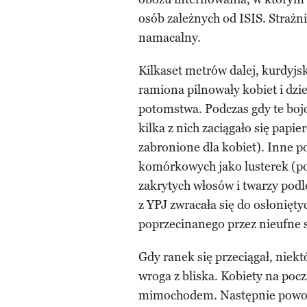
osób zależnych od ISIS. Strażnic
namacalny.
Kilkaset metrów dalej, kurdyjs
ramiona pilnowały kobiet i dzi
potomstwa. Podczas gdy te bojo
kilka z nich zaciągało się papi
zabronione dla kobiet). Inne p
komórkowych jako lusterek (pod
zakrytych włosów i twarzy podle
z YPJ zwracała się do osłonięt
poprzecinanego przez nieufne s
Gdy ranek się przeciągał, niek
wroga z bliska. Kobiety na poc
mimochodem. Następnie powoli