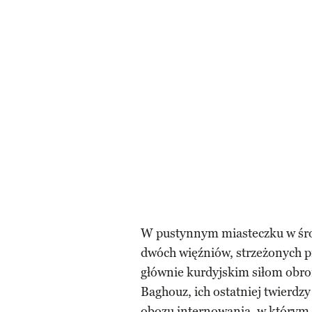
W pustynnym miasteczku w środ
dwóch więźniów, strzeżonych pr
głównie kurdyjskim siłom obr
Baghouz, ich ostatniej twierdzy
obozu internowania, w którym pr