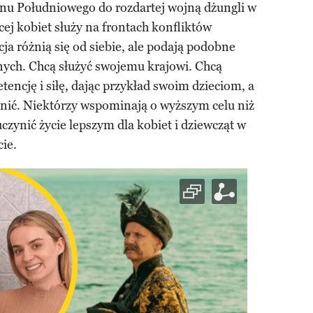
danu Południowego do rozdartej wojną dżungli w
cej kobiet służy na frontach konfliktów
ja różnią się od siebie, ale podają podobne
nych. Chcą służyć swojemu krajowi. Chcą
encję i siłę, dając przykład swoim dzieciom, a
nić. Niektórzy wspominają o wyższym celu niż
uczynić życie lepszym dla kobiet i dziewcząt w
cie.