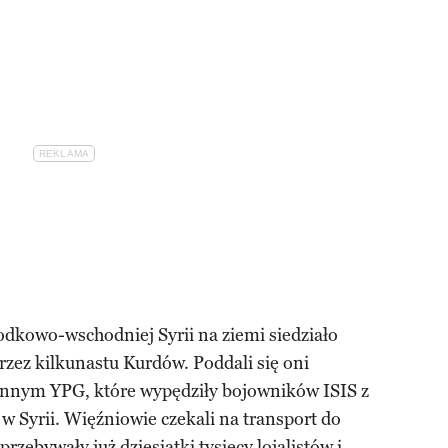
kowo-wschodniej Syrii na ziemi siedziało
zez kilkunastu Kurdów. Poddali się oni
onnym YPG, które wypędziły bojowników ISIS z
 w Syrii. Więźniowie czekali na transport do
zebywały już dziesiątki tysięcy lojalistów i