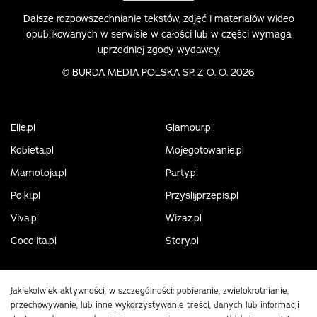
Dalsze rozpowszechnianie tekstów, zdjęć i materiałów wideo
opublikowanych w serwisie w całości lub w części wymaga
uprzedniej zgody wydawcy.
©
BURDA MEDIA POLSKA SP. Z O. O. 2026
Elle.pl
Glamour.pl
Kobieta.pl
Mojegotowanie.pl
Mamotoja.pl
Party.pl
Polki.pl
Przyslijprzepis.pl
Viva.pl
Wizaz.pl
Cocolita.pl
Story.pl
Jakiekolwiek aktywności, w szczególności: pobieranie, zwielokrotnianie,
przechowywanie, lub inne wykorzystywanie treści, danych lub informacji