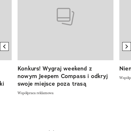
previous element
n
Konkurs! Wygraj weekend z
Niem
nowym Jeepem Compass i odkryj
Współp
ki
swoje miejsce poza trasą
Współpraca reklamowa