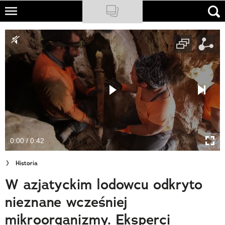
Skip
to
NATIONAL GEOGRAPHIC
main
content
TRAVELER
PODCASTY
Sklep
Newsletter
0:00 / 0:42
Cuda Polski
Historia
Wielki Konkurs Fotograficzny
W azjatyckim lodowcu odkryto
Trendbook Podróżniczy
nieznane wcześniej
Polecane
mikroorganizmy. Eksperci