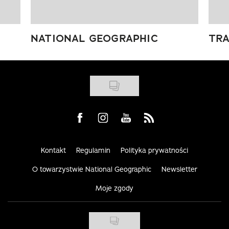
NATIONAL GEOGRAPHIC
TRA
Visit us on Facebook
Visit us on Instagram
Visit us on Youtube
Visit us on Rss
Kontakt
Regulamin
Polityka prywatności
O towarzystwie National Geographic
Newsletter
Moje zgody