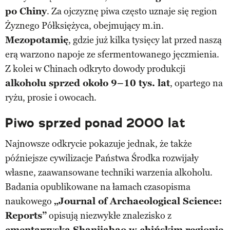
po Chiny
. Za ojczyznę piwa często uznaje się region
Żyznego Półksiężyca, obejmujący m.in.
Mezopotamię
, gdzie już kilka tysięcy lat przed naszą
erą warzono napoje ze sfermentowanego jęczmienia.
Z kolei w Chinach odkryto dowody produkcji
alkoholu sprzed około 9–10 tys. lat
, opartego na
ryżu, prosie i owocach.
Piwo sprzed ponad 2000 lat
Najnowsze odkrycie pokazuje jednak, że także
późniejsze cywilizacje Państwa Środka rozwijały
własne, zaawansowane techniki warzenia alkoholu.
Badania opublikowane na łamach czasopisma
naukowego
„Journal of Archaeological Science:
Reports”
opisują niezwykłe znalezisko z
cmentarzyska Shanjiabao w chińskim regionie