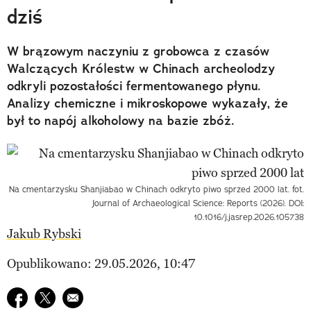
dziś
W brązowym naczyniu z grobowca z czasów
Walczących Królestw w Chinach archeolodzy
odkryli pozostałości fermentowanego płynu.
Analizy chemiczne i mikroskopowe wykazały, że
był to napój alkoholowy na bazie zbóż.
Na cmentarzysku Shanjiabao w Chinach odkryto piwo sprzed 2000 lat. fot.
Journal of Archaeological Science: Reports (2026). DOI:
10.1016/j.jasrep.2026.105738
Jakub Rybski
Opublikowano: 29.05.2026, 10:47
Udostępnij na facebook
Udostępnij na twitter
E-mail do przyjaciela