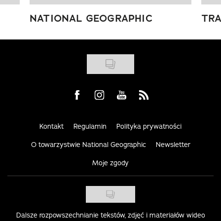
NATIONAL GEOGRAPHIC
TRA
Visit us on Facebook
Visit us on Instagram
Visit us on Youtube
Visit us on Rss
Kontakt
Regulamin
Polityka prywatności
O towarzystwie National Geographic
Newsletter
Moje zgody
Dalsze rozpowszechnianie tekstów, zdjęć i materiałów wideo