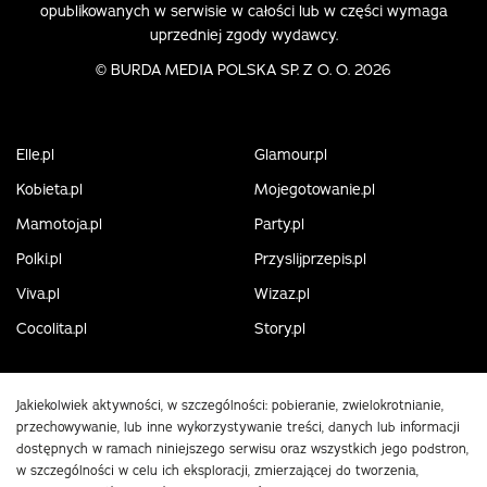
opublikowanych w serwisie w całości lub w części wymaga
uprzedniej zgody wydawcy.
©
BURDA MEDIA POLSKA SP. Z O. O. 2026
Elle.pl
Glamour.pl
Kobieta.pl
Mojegotowanie.pl
Mamotoja.pl
Party.pl
Polki.pl
Przyslijprzepis.pl
Viva.pl
Wizaz.pl
Cocolita.pl
Story.pl
Jakiekolwiek aktywności, w szczególności: pobieranie, zwielokrotnianie,
przechowywanie, lub inne wykorzystywanie treści, danych lub informacji
dostępnych w ramach niniejszego serwisu oraz wszystkich jego podstron,
w szczególności w celu ich eksploracji, zmierzającej do tworzenia,