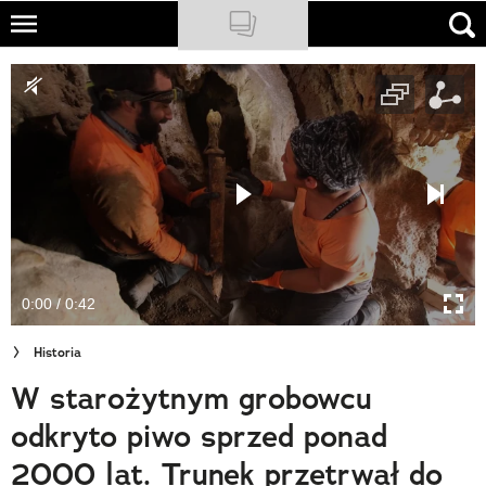
Skip
to
NATIONAL GEOGRAPHIC
main
content
TRAVELER
PODCASTY
Sklep
Newsletter
0:00 / 0:42
Cuda Polski
Historia
Wielki Konkurs Fotograficzny
W starożytnym grobowcu
Trendbook Podróżniczy
odkryto piwo sprzed ponad
Polecane
2000 lat. Trunek przetrwał do