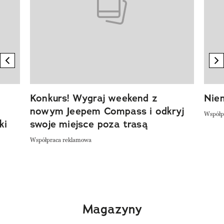
previous element
n
Konkurs! Wygraj weekend z
Niem
nowym Jeepem Compass i odkryj
Współp
ki
swoje miejsce poza trasą
Współpraca reklamowa
Magazyny