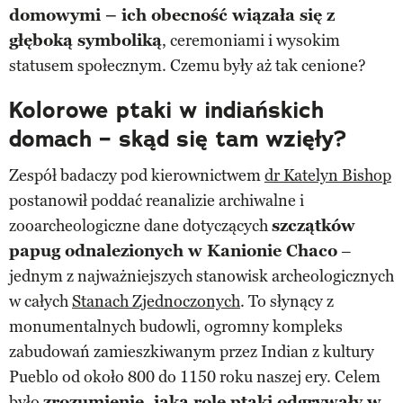
domowymi – ich obecność wiązała się z
głęboką symboliką
, ceremoniami i wysokim
statusem społecznym. Czemu były aż tak cenione?
Kolorowe ptaki w indiańskich
domach – skąd się tam wzięły?
Zespół badaczy pod kierownictwem
dr Katelyn Bishop
postanowił poddać reanalizie archiwalne i
zooarcheologiczne dane dotyczących
szczątków
papug odnalezionych w Kanionie Chaco
–
jednym z najważniejszych stanowisk archeologicznych
w całych
Stanach Zjednoczonych
. To słynący z
monumentalnych budowli, ogromny kompleks
zabudowań zamieszkiwanym przez Indian z kultury
Pueblo od około 800 do 1150 roku naszej ery. Celem
było
zrozumienie, jaką rolę ptaki odgrywały w