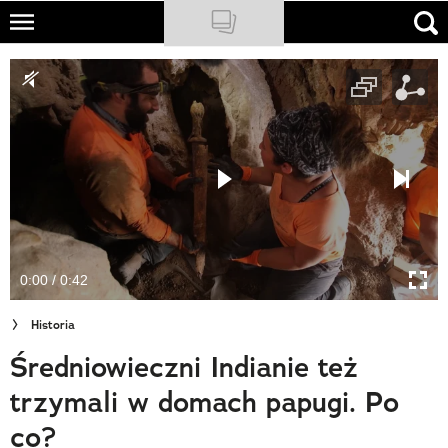
Skip
to
NATIONAL GEOGRAPHIC
main
content
TRAVELER
PODCASTY
Sklep
Newsletter
0:00 / 0:42
Cuda Polski
Historia
Wielki Konkurs Fotograficzny
Średniowieczni Indianie też
Trendbook Podróżniczy
trzymali w domach papugi. Po
Polecane
co?