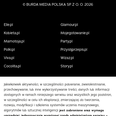
©
BURDA MEDIA POLSKA SP. Z O. O. 2026
Elle.pl
Glamour.pl
Kobieta.pl
Mojegotowanie.pl
Mamotoja.pl
Party.pl
Polki.pl
Przyslijprzepis.pl
Viva.pl
Wizaz.pl
Cocolita.pl
Story.pl
Jakiekolwiek aktywności, w szczególności: pobieranie, zwielokrotnianie,
przechowywanie, lub inne wykorzystywanie treści, danych lub informacji
dostępnych w ramach niniejszego serwisu oraz wszystkich jego podstron,
w szczególności w celu ich eksploracji, zmierzającej do tworzenia,
rozwoju, modyfikacji i szkolenia systemów uczenia maszynowego,
algorytmów lub sztucznej inteligencji
jest zabronione oraz wymaga
uprzedniej, jednoznacznie wyrażonej zgody administratora serwisu –