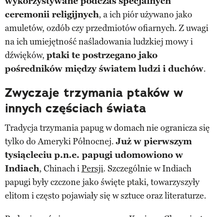
wykorzystywane podczas specjalnych
ceremonii religijnych
, a ich piór używano jako
amuletów, ozdób czy przedmiotów ofiarnych. Z uwagi
na ich umiejętność naśladowania ludzkiej mowy i
dźwięków,
ptaki te postrzegano jako
pośredników między światem ludzi i duchów
.
Zwyczaje trzymania ptaków w
innych częściach świata
Tradycja trzymania papug w domach nie ogranicza się
tylko do Ameryki Północnej.
Już w pierwszym
tysiącleciu p.n.e. papugi udomowiono w
Indiach
, Chinach i
Persji
. Szczególnie w Indiach
papugi były czczone jako święte ptaki, towarzyszyły
elitom i często pojawiały się w sztuce oraz literaturze.