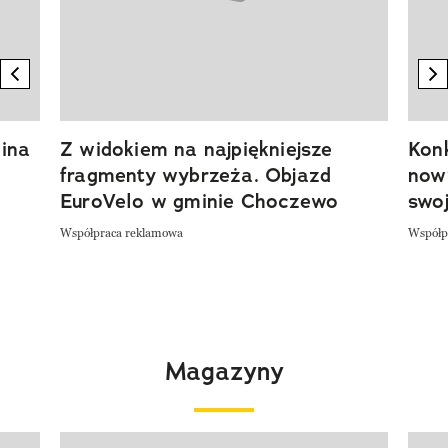
previous element
n
ina
Z widokiem na najpiękniejsze
Kon
fragmenty wybrzeża. Objazd
now
EuroVelo w gminie Choczewo
swoj
Współpraca reklamowa
Współp
Magazyny