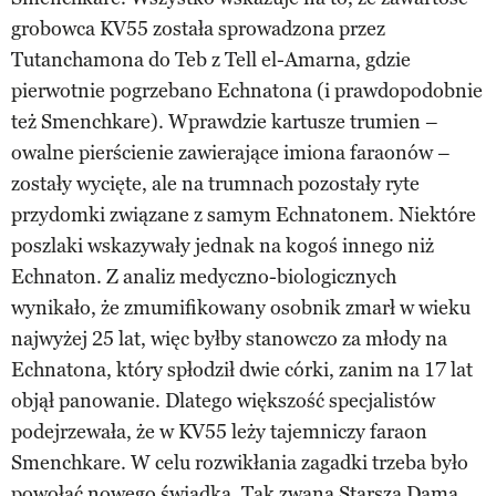
grobowca KV55 została sprowadzona przez
Tutanchamona do Teb z Tell el-Amarna, gdzie
pierwotnie pogrzebano Echnatona (i prawdopodobnie
też Smenchkare). Wprawdzie kartusze trumien –
owalne pierścienie zawierające imiona faraonów –
zostały wycięte, ale na trumnach pozostały ryte
przydomki związane z samym Echnatonem. Niektóre
poszlaki wskazywały jednak na kogoś innego niż
Echnaton. Z analiz medyczno-biologicznych
wynikało, że zmumifikowany osobnik zmarł w wieku
najwyżej 25 lat, więc byłby stanowczo za młody na
Echnatona, który spłodził dwie córki, zanim na 17 lat
objął panowanie. Dlatego większość specjalistów
podejrzewała, że w KV55 leży tajemniczy faraon
Smenchkare. W celu rozwikłania zagadki trzeba było
powołać nowego świadka. Tak zwana Starsza Dama