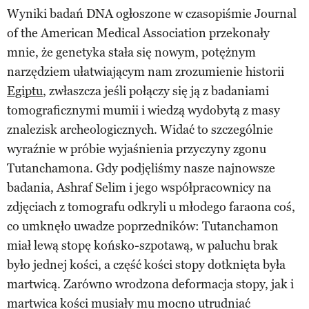
Wyniki badań DNA ogłoszone w czasopiśmie Journal
of the American Medical Association przekonały
mnie, że genetyka stała się nowym, potężnym
narzędziem ułatwiającym nam zrozumienie historii
Egiptu
, zwłaszcza jeśli połączy się ją z badaniami
tomograficznymi mumii i wiedzą wydobytą z masy
znalezisk archeologicznych. Widać to szczególnie
wyraźnie w próbie wyjaśnienia przyczyny zgonu
Tutanchamona. Gdy podjęliśmy nasze najnowsze
badania, Ashraf Selim i jego współpracownicy na
zdjęciach z tomografu odkryli u młodego faraona coś,
co umknęło uwadze poprzedników: Tutanchamon
miał lewą stopę końsko-szpotawą, w paluchu brak
było jednej kości, a część kości stopy dotknięta była
martwicą. Zarówno wrodzona deformacja stopy, jak i
martwica kości musiały mu mocno utrudniać