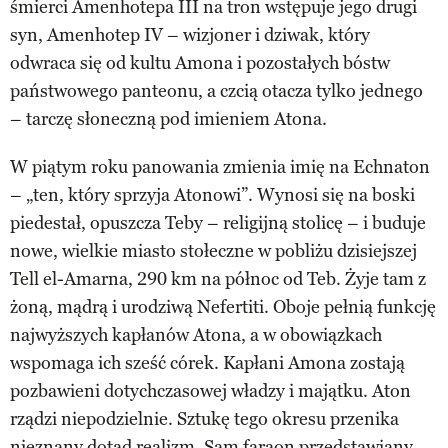
śmierci Amenhotepa III na tron wstępuje jego drugi
syn, Amenhotep IV – wizjoner i dziwak, który
odwraca się od kultu Amona i pozostałych bóstw
państwowego panteonu, a czcią otacza tylko jednego
– tarczę słoneczną pod imieniem Atona.
W piątym roku panowania zmienia imię na Echnaton
– „ten, który sprzyja Atonowi”. Wynosi się na boski
piedestał, opuszcza Teby – religijną stolicę – i buduje
nowe, wielkie miasto stołeczne w pobliżu dzisiejszej
Tell el-Amarna, 290 km na północ od Teb. Żyje tam z
żoną, mądrą i urodziwą Nefertiti. Oboje pełnią funkcję
najwyższych kapłanów Atona, a w obowiązkach
wspomaga ich sześć córek. Kapłani Amona zostają
pozbawieni dotychczasowej władzy i majątku. Aton
rządzi niepodzielnie. Sztukę tego okresu przenika
nieznany dotąd realizm. Sam faraon przedstawiany