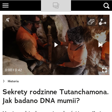
Skip
to
NATIONAL GEOGRAPHIC
main
content
TRAVELER
PODCASTY
Sklep
Newsletter
0:00 / 0:42
Cuda Polski
Historia
Wielki Konkurs Fotograficzny
Sekrety rodzinne Tutanchamona.
Trendbook Podróżniczy
Jak badano DNA mumii?
Polecane