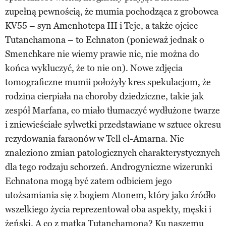
zupełną pewnością, że mumia pochodząca z grobowca
KV55 – syn Amenhotepa III i Teje, a także ojciec
Tutanchamona – to Echnaton (ponieważ jednak o
Smenchkare nie wiemy prawie nic, nie można do
końca wykluczyć, że to nie on). Nowe zdjęcia
tomograficzne mumii położyły kres spekulacjom, że
rodzina cierpiała na choroby dziedziczne, takie jak
zespół Marfana, co miało tłumaczyć wydłużone twarze
i zniewieściałe sylwetki przedstawiane w sztuce okresu
rezydowania faraonów w Tell el-Amarna. Nie
znaleziono zmian patologicznych charakterystycznych
dla tego rodzaju schorzeń. Androgyniczne wizerunki
Echnatona mogą być zatem odbiciem jego
utożsamiania się z bogiem Atonem, który jako źródło
wszelkiego życia reprezentował oba aspekty, męski i
żeński. A co z matką Tutanchamona? Ku naszemu