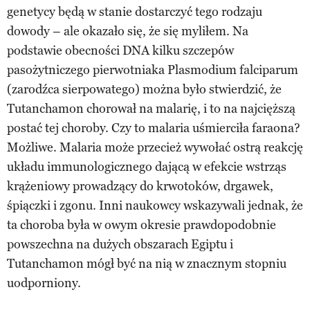
genetycy będą w stanie dostarczyć tego rodzaju
dowody – ale okazało się, że się myliłem. Na
podstawie obecności DNA kilku szczepów
pasożytniczego pierwotniaka Plasmodium falciparum
(zarodźca sierpowatego) można było stwierdzić, że
Tutanchamon chorował na malarię, i to na najcięższą
postać tej choroby. Czy to malaria uśmierciła faraona?
Możliwe. Malaria może przecież wywołać ostrą reakcję
układu immunologicznego dającą w efekcie wstrząs
krążeniowy prowadzący do krwotoków, drgawek,
śpiączki i zgonu. Inni naukowcy wskazywali jednak, że
ta choroba była w owym okresie prawdopodobnie
powszechna na dużych obszarach Egiptu i
Tutanchamon mógł być na nią w znacznym stopniu
uodporniony.