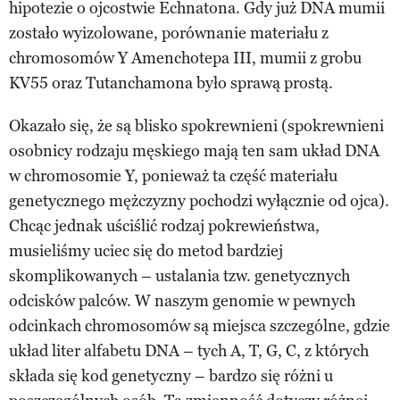
hipotezie o ojcostwie Echnatona. Gdy już DNA mumii
zostało wyizolowane, porównanie materiału z
chromosomów Y Amenchotepa III, mumii z grobu
KV55 oraz Tutanchamona było sprawą prostą.
Okazało się, że są blisko spokrewnieni (spokrewnieni
osobnicy rodzaju męskiego mają ten sam układ DNA
w chromosomie Y, ponieważ ta część materiału
genetycznego mężczyzny pochodzi wyłącznie od ojca).
Chcąc jednak uściślić rodzaj pokrewieństwa,
musieliśmy uciec się do metod bardziej
skomplikowanych – ustalania tzw. genetycznych
odcisków palców. W naszym genomie w pewnych
odcinkach chromosomów są miejsca szczególne, gdzie
układ liter alfabetu DNA – tych A, T, G, C, z których
składa się kod genetyczny – bardzo się różni u