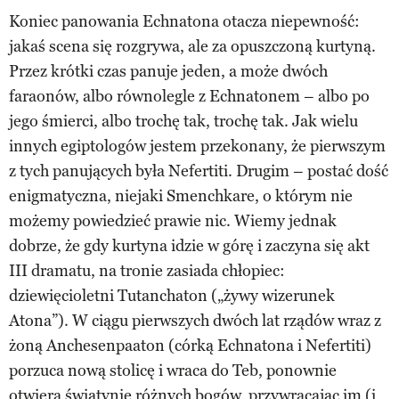
Koniec panowania Echnatona otacza niepewność:
jakaś scena się rozgrywa, ale za opuszczoną kurtyną.
Przez krótki czas panuje jeden, a może dwóch
faraonów, albo równolegle z Echnatonem – albo po
jego śmierci, albo trochę tak, trochę tak. Jak wielu
innych egiptologów jestem przekonany, że pierwszym
z tych panujących była Nefertiti. Drugim – postać dość
enigmatyczna, niejaki Smenchkare, o którym nie
możemy powiedzieć prawie nic. Wiemy jednak
dobrze, że gdy kurtyna idzie w górę i zaczyna się akt
III dramatu, na tronie zasiada chłopiec:
dziewięcioletni Tutanchaton („żywy wizerunek
Atona”). W ciągu pierwszych dwóch lat rządów wraz z
żoną Anchesenpaaton (córką Echnatona i Nefertiti)
porzuca nową stolicę i wraca do Teb, ponownie
otwiera świątynie różnych bogów, przywracając im (i