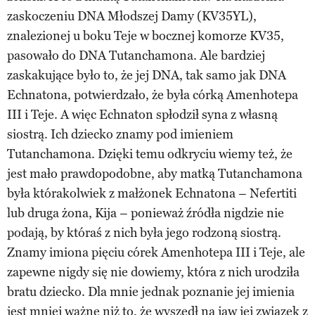
zaskoczeniu DNA Młodszej Damy (KV35YL),
znalezionej u boku Teje w bocznej komorze KV35,
pasowało do DNA Tutanchamona. Ale bardziej
zaskakujące było to, że jej DNA, tak samo jak DNA
Echnatona, potwierdzało, że była córką Amenhotepa
III i Teje. A więc Echnaton spłodził syna z własną
siostrą. Ich dziecko znamy pod imieniem
Tutanchamona. Dzięki temu odkryciu wiemy też, że
jest mało prawdopodobne, aby matką Tutanchamona
była którakolwiek z małżonek Echnatona – Nefertiti
lub druga żona, Kija – ponieważ źródła nigdzie nie
podają, by któraś z nich była jego rodzoną siostrą.
Znamy imiona pięciu córek Amenhotepa III i Teje, ale
zapewne nigdy się nie dowiemy, która z nich urodziła
bratu dziecko. Dla mnie jednak poznanie jej imienia
jest mniej ważne niż to, że wyszedł na jaw jej związek z