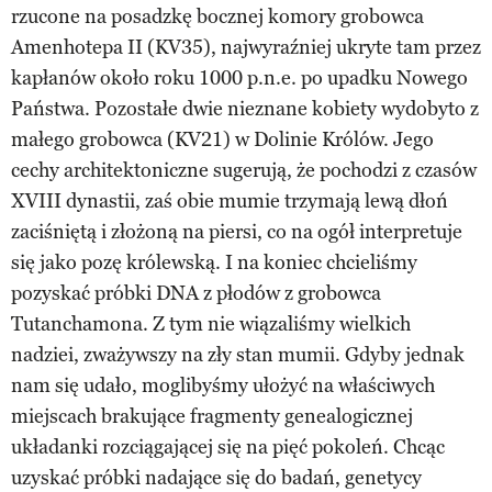
rzucone na posadzkę bocznej komory grobowca
Amenhotepa II (KV35), najwyraźniej ukryte tam przez
kapłanów około roku 1000 p.n.e. po upadku Nowego
Państwa. Pozostałe dwie nieznane kobiety wydobyto z
małego grobowca (KV21) w Dolinie Królów. Jego
cechy architektoniczne sugerują, że pochodzi z czasów
XVIII dynastii, zaś obie mumie trzymają lewą dłoń
zaciśniętą i złożoną na piersi, co na ogół interpretuje
się jako pozę królewską. I na koniec chcieliśmy
pozyskać próbki DNA z płodów z grobowca
Tutanchamona. Z tym nie wiązaliśmy wielkich
nadziei, zważywszy na zły stan mumii. Gdyby jednak
nam się udało, moglibyśmy ułożyć na właściwych
miejscach brakujące fragmenty genealogicznej
układanki rozciągającej się na pięć pokoleń. Chcąc
uzyskać próbki nadające się do badań, genetycy