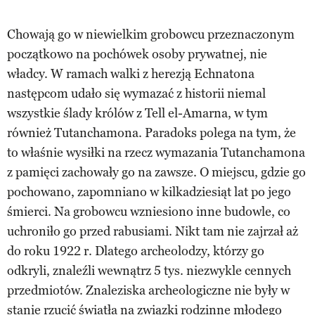
Chowają go w niewielkim grobowcu przeznaczonym
początkowo na pochówek osoby prywatnej, nie
władcy. W ramach walki z herezją Echnatona
następcom udało się wymazać z historii niemal
wszystkie ślady królów z Tell el-Amarna, w tym
również Tutanchamona. Paradoks polega na tym, że
to właśnie wysiłki na rzecz wymazania Tutanchamona
z pamięci zachowały go na zawsze. O miejscu, gdzie go
pochowano, zapomniano w kilkadziesiąt lat po jego
śmierci. Na grobowcu wzniesiono inne budowle, co
uchroniło go przed rabusiami. Nikt tam nie zajrzał aż
do roku 1922 r. Dlatego archeolodzy, którzy go
odkryli, znaleźli wewnątrz 5 tys. niezwykle cennych
przedmiotów. Znaleziska archeologiczne nie były w
stanie rzucić światła na związki rodzinne młodego