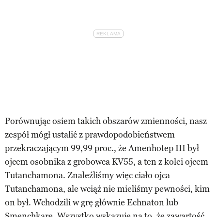
Porównując osiem takich obszarów zmienności, nasz
zespół mógł ustalić z prawdopodobieństwem
przekraczającym 99,99 proc., że Amenhotep III był
ojcem osobnika z grobowca KV55, a ten z kolei ojcem
Tutanchamona. Znaleźliśmy więc ciało ojca
Tutanchamona, ale wciąż nie mieliśmy pewności, kim
on był. Wchodzili w grę głównie Echnaton lub
Smenchkare. Wszystko wskazuje na to, że zawartość