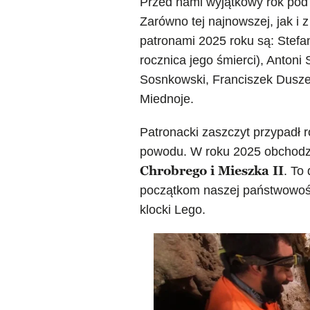
Przed nami wyjątkowy rok pod 
Zarówno tej najnowszej, jak i
patronami 2025 roku są: Stefa
rocznica jego śmierci), Antoni
Sosnkowski, Franciszek Dusze
Miednoje.
Patronacki zaszczyt przypadł
powodu. W roku 2025 obchod
Chrobrego i Mieszka II
. To
początkom naszej państwowośc
klocki Lego.