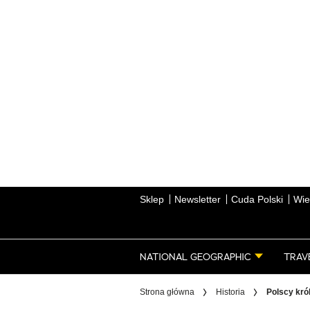
Skip
to
main
content
Sklep
Newsletter
Cuda Polski
Wie
NATIONAL GEOGRAPHIC
TRAV
Strona główna
Historia
Polscy król