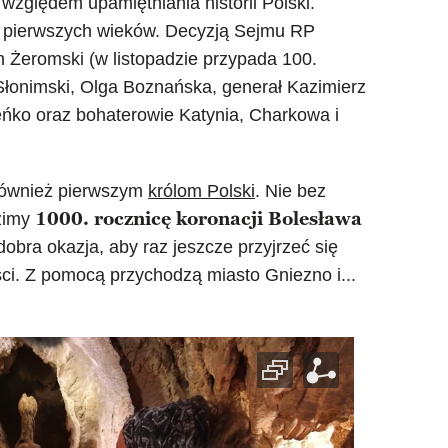
względem upamiętniania historii Polski.
 z pierwszych wieków. Decyzją Sejmu RP
n Żeromski (w listopadzie przypada 100.
 Słonimski, Olga Boznańska, generał Kazimierz
ńko oraz bohaterowie Katynia, Charkowa i
 również pierwszym
królom Polski
. Nie bez
1000. rocznicę koronacji Bolesława
zimy
 dobra okazja, aby raz jeszcze przyjrzeć się
i. Z pomocą przychodzą miasto Gniezno i...