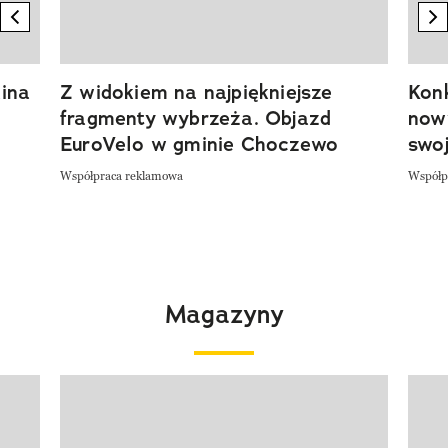
previous element
n
ina
Z widokiem na najpiękniejsze
Kon
fragmenty wybrzeża. Objazd
now
EuroVelo w gminie Choczewo
swoj
Współpraca reklamowa
Współp
Magazyny
Pokazywanie elementu 1 z 4