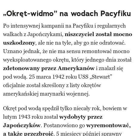
„Okręt-widmo” na wodach Pacyfiku
Po intensywnej kampanii na Pacyfiku i regularnych
walkach z Japończykami,
niszczyciel został mocno
uszkodzony
, ale nie na tyle, aby go nie odratować.
Uznano jednak, że nie ma sensu remontować mocno
wyeksploatowanego okrętu, który jednego dnia został
zdetonowany przez Amerykanów
i znalazł się
pod wodą. 25 marca 1942 roku USS „Stewart”
oficjalnie został skreślony z listy okrętów
amerykańskiej marynarki wojennej.
Okręt pod wodą spędził tylko niecały rok, bowiem w
lutym 1943 roku został
wydobyty przez
Japończyków
. Postanowiono go
wyremontować,
a także przezbroić
. 5 miesięcy później sprawny