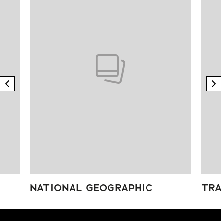
previous element
n
NATIONAL GEOGRAPHIC
TRA