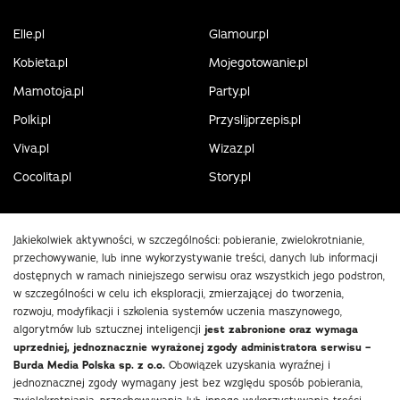
Elle.pl
Glamour.pl
Kobieta.pl
Mojegotowanie.pl
Mamotoja.pl
Party.pl
Polki.pl
Przyslijprzepis.pl
Viva.pl
Wizaz.pl
Cocolita.pl
Story.pl
Jakiekolwiek aktywności, w szczególności: pobieranie, zwielokrotnianie,
przechowywanie, lub inne wykorzystywanie treści, danych lub informacji
dostępnych w ramach niniejszego serwisu oraz wszystkich jego podstron,
w szczególności w celu ich eksploracji, zmierzającej do tworzenia,
rozwoju, modyfikacji i szkolenia systemów uczenia maszynowego,
algorytmów lub sztucznej inteligencji
jest zabronione oraz wymaga
uprzedniej, jednoznacznie wyrażonej zgody administratora serwisu –
Burda Media Polska sp. z o.o.
Obowiązek uzyskania wyraźnej i
jednoznacznej zgody wymagany jest bez względu sposób pobierania,