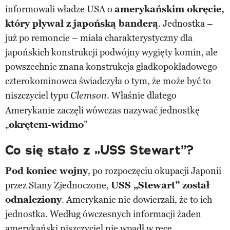
informowali władze USA o
amerykańskim okręcie,
który pływał z japońską banderą
. Jednostka –
już po remoncie – miała charakterystyczny dla
japońskich konstrukcji podwójny wygięty komin, ale
powszechnie znana konstrukcja gładkopokładowego
czterokominowca świadczyła o tym, że może być to
niszczyciel typu
. Właśnie dlatego
Clemson
Amerykanie zaczęli wówczas nazywać jednostkę
„
okrętem-widmo
”
Co się stało z „USS Stewart”?
Pod koniec wojny
, po rozpoczęciu okupacji Japonii
przez Stany Zjednoczone,
USS „Stewart” został
odnaleziony
. Amerykanie nie dowierzali, że to ich
jednostka. Według ówczesnych informacji żaden
amerykański niszczyciel nie wpadł w ręce