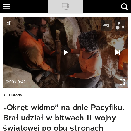
Skip
to
NATIONAL GEOGRAPHIC
main
content
TRAVELER
PODCASTY
Sklep
Newsletter
0:00 / 0:42
Cuda Polski
Historia
Wielki Konkurs Fotograficzny
„Okręt widmo” na dnie Pacyfiku.
Trendbook Podróżniczy
Brał udział w bitwach II wojny
Polecane
światowej po obu stronach