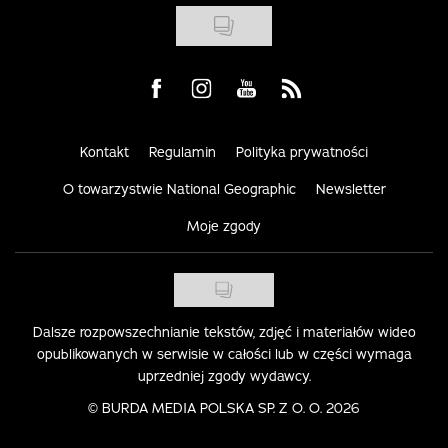
Visit us on Facebook
Visit us on Instagram
Visit us on Youtube
Visit us on Rss
Kontakt
Regulamin
Polityka prywatności
O towarzystwie National Geographic
Newsletter
Moje zgody
Dalsze rozpowszechnianie tekstów, zdjęć i materiałów wideo
opublikowanych w serwisie w całości lub w części wymaga
uprzedniej zgody wydawcy.
©
BURDA MEDIA POLSKA SP. Z O. O. 2026