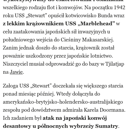
wszelkiego rodzaju flot i konwojów. Na początku 1942
roku USS „Stewart” opuścił kotwicowisko Bunda wraz
z lekkim krążownikiem USS „Marblehead”
w
celu zaatakowania japońskich sił inwazyjnych u
południowego wejścia do Cieśniny Makasarskiej.
Zanim jednak doszło do starcia, krążownik został
poważnie uszkodzony przez japońskie lotnictwo.
Niszczyciel musiał odprowadzić go do bazy w Tjilatjap
na
Jawie
.
Załoga USS „Stewart” doczekała się większego starcia
ponad miesiąc później. Wtedy dołączyła do
amerykańsko-brytyjsko-holendersko-australijskiego
zespołu pod dowództwem admirała Karela Doormana.
Ich zadaniem był
atak na japoński konwój
desantowy u północnych wybrzeży Sumatry
.