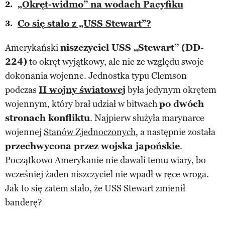
„Okręt-widmo” na wodach Pacyfiku
Co się stało z „USS Stewart”?
Amerykański
niszczyciel USS „Stewart” (DD-
224)
to okręt wyjątkowy, ale nie ze względu swoje
dokonania wojenne. Jednostka typu Clemson
podczas
II wojny światowej
była jedynym okrętem
wojennym, który brał udział w bitwach
po dwóch
stronach konfliktu
. Najpierw służyła marynarce
wojennej
Stanów Zjednoczonych
, a następnie została
przechwycona przez wojska
japońskie
.
Początkowo Amerykanie nie dawali temu wiary, bo
wcześniej żaden niszczyciel nie wpadł w ręce wroga.
Jak to się zatem stało, że USS Stewart zmienił
banderę?