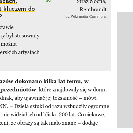
azach.
st kluczem do
?
fot. Wikimedia Commons
Pokazy
stawie
ry był stosowany
, można
erskich artystach
zów dokonano kilka lat temu, w
 przedmiotów
, które znajdowały się w domu
ednak, aby ujawniać jej tożsamość – mówi
NN. – Dzieła sztuki od razu wzbudziły ogromne
nie widział ich od blisko 200 lat. Co ciekawe,
zeni, że obrazy są tak mało znane – dodaje