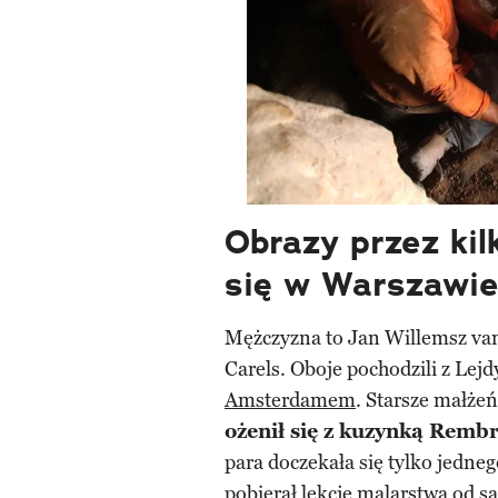
Obrazy przez kil
się w Warszawi
Mężczyzna to Jan Willemsz van
Carels. Oboje pochodzili z Lejd
Amsterdamem
. Starsze małże
ożenił się z kuzynką Remb
para doczekała się tylko jedne
pobierał lekcję malarstwa od s