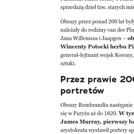
sprzedażą dzieł tzw. starych mi
Obrazy przez ponad 200 lat był
należały do rodziny van der P
Jana Willemsza i Jaapgen –
ob
Wincenty Potocki herbu P
generał-lejtnant wojsk Korony,
sztuki.
Przez prawie 200
portretów
Obrazy Rembrandta następnie k
się w Paryżu aż do 1820.
W tym
James Murray, pierwszy b
arystokrata wystawił portery sp