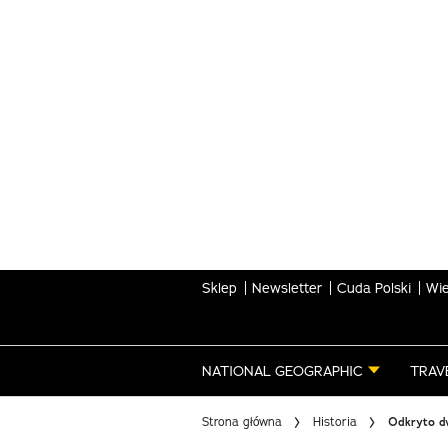
Skip
to
main
content
Sklep
Newsletter
Cuda Polski
Wie
NATIONAL GEOGRAPHIC
TRAV
Strona główna
Historia
Odkryto dw