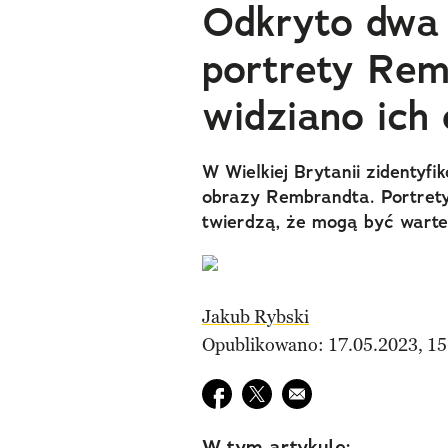
Odkryto dwa
portrety Rem
widziano ich
W Wielkiej Brytanii zidentyf
obrazy Rembrandta. Portrety 
twierdzą, że mogą być warte 
Jakub Rybski
Opublikowano: 17.05.2023, 15
Udostępnij na facebook
Udostępnij na twitter
E-mail do przyjaciela
W tym artykule: