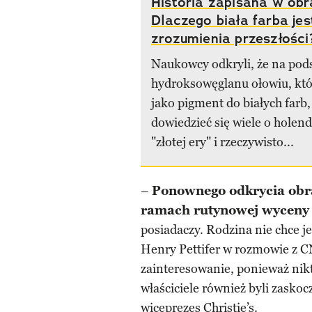
Historia zapisana w obr
Dlaczego biała farba je
zrozumienia przeszłości
Naukowcy odkryli, że na pod
hydroksowęglanu ołowiu, któ
jako pigment do białych farb
dowiedzieć się wiele o holend
"złotej ery" i rzeczywisto...
–
Ponownego odkrycia obra
ramach rutynowej wyceny
posiadaczy. Rodzina nie chce j
Henry Pettifer w rozmowie z C
zainteresowanie, ponieważ nikt 
właściciele również byli zaskoc
wiceprezes Christie’s.