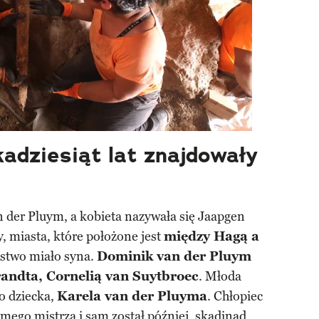
kadziesiąt lat znajdowały
e
 der Pluym, a kobieta nazywała się Jaapgen
y, miasta, które położone jest
między Hagą a
ństwo miało syna.
Dominik van der Pluym
randta, Cornelią van Suytbroec
. Młoda
go dziecka,
Karela van der Pluyma
. Chłopiec
amego mistrza i sam został później, skądinąd