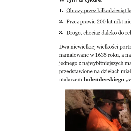
Obrazy przez kilkadziesiąt 
Przez prawie 200 lat nikt ni
Drogo, chociaż daleko do r
Dwa niewielkiej wielkości
port
namalowane w 1635 roku, a na
jednego z najwybitniejszych ma
przedstawione na dziełach mia
malarzem
holenderskiego „z