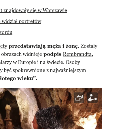
lat znajdowały się w Warszawie
e widział portretów
ekordu
rety
przedstawiają męża i żonę.
Zostały
 obrazach widnieje
podpis
Rembrandta
,
larzy w Europie i na świecie. Osoby
ły być spokrewnione z najważniejszym
łotego wieku”.