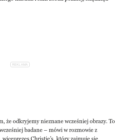
m, że odkryjemy nieznane wcześniej obrazy. To
ły wcześniej badane – mówi w rozmowie z
 wiceprezes Christie’s, który zajmuje się