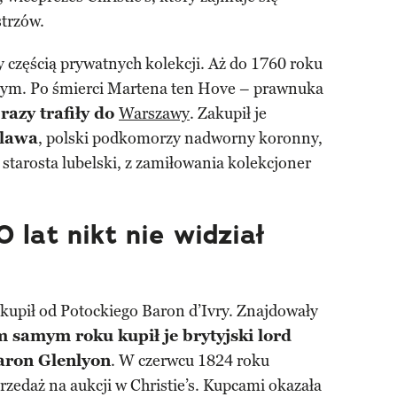
strzów.
y częścią prywatnych kolekcji. Aż do 1760 roku
luym. Po śmierci Martena ten Hove – prawnuka
razy trafiły do
Warszawy
. Zakupił je
ilawa
, polski podkomorzy nadworny koronny,
 starosta lubelski, z zamiłowania kolekcjoner
 lat nikt nie widział
upił od Potockiego Baron d’Ivry. Znajdowały
 samym roku kupił je brytyjski lord
aron Glenlyon
. W czerwcu 1824 roku
rzedaż na aukcji w Christie’s. Kupcami okazała