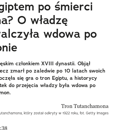
giptem po śmierci
a? O władzę
walczyła wdowa po
nie
skim członkiem XVIII dynastii. Objął
lecz zmarł po zaledwie po 10 latach swoich
częła się gra o tron Egiptu, a historycy
ntek do przejęcia władzy była wdowa po
mon.
Tutanchamona, który został odkryty w 1922 roku, fot. Getty Images
:38