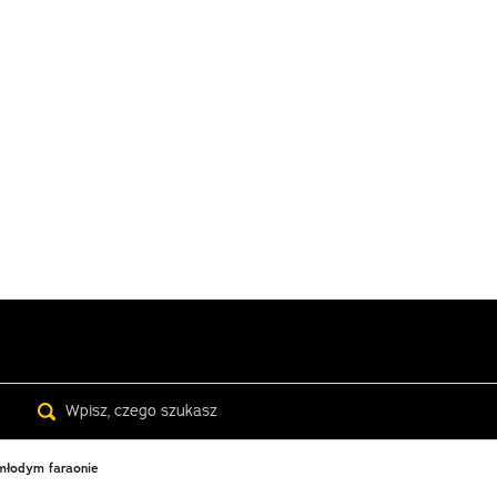
Search
młodym faraonie