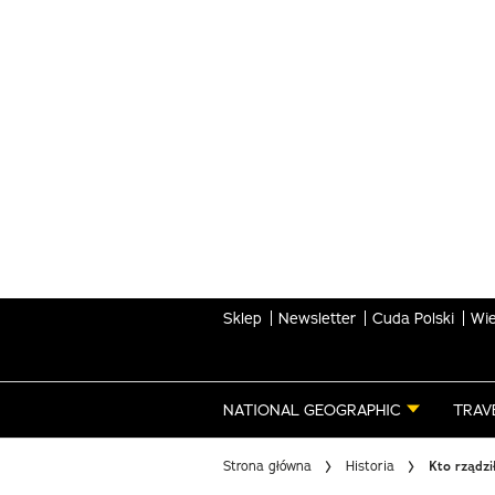
Skip
to
main
content
Sklep
Newsletter
Cuda Polski
Wie
NATIONAL GEOGRAPHIC
TRAV
Strona główna
Historia
Kto rządz