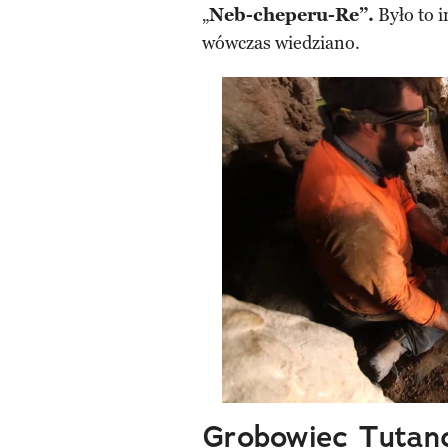
„
Neb-cheperu-Re”.
Było to 
wówczas wiedziano.
Grobowiec Tuta