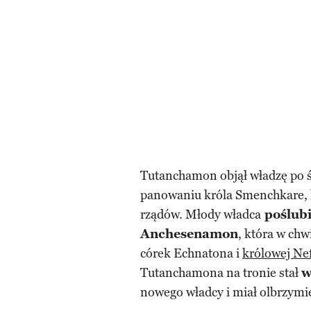
Tutanchamon objął władzę po ś
panowaniu króla Smenchkare, k
rządów. Młody władca
poślubi
Anchesenamon
, która w chw
córek Echnatona i
królowej Nef
Tutanchamona na tronie stał
w
nowego władcy i miał olbrzym