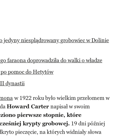
 jedyny niesplądrowany grobowiec w Dolinie
o faraona doprowadziła do walki o władze
 po pomoc do Hetytów
II dynastii
amona
w 1922 roku było wielkim przełomem w
ada
Howard Carter
napisał w swoim
ziono pierwsze stopnie, które
cześniej krypty grobowej.
19 dni później
dkryto pieczęcie, na których widniały słowa