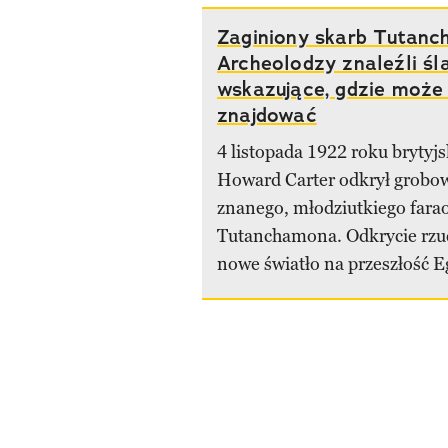
Zaginiony skarb Tutan
Archeolodzy znaleźli śl
wskazujące, gdzie może 
znajdować
4 listopada 1922 roku brytyjs
Howard Carter odkrył grobo
znanego, młodziutkiego fara
Tutanchamona. Odkrycie rzuc
nowe światło na przeszłość Eg