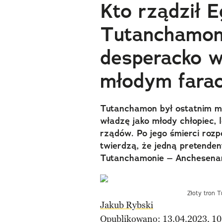
Kto rządził E
Tutanchamon
desperacko 
młodym farao
Tutanchamon był ostatnim mę
władzę jako młody chłopiec, 
rządów. Po jego śmierci rozpo
twierdzą, że jedną pretende
Tutanchamonie – Anchesena
Złoty tron 
Jakub Rybski
Opublikowano: 13.04.2023, 10