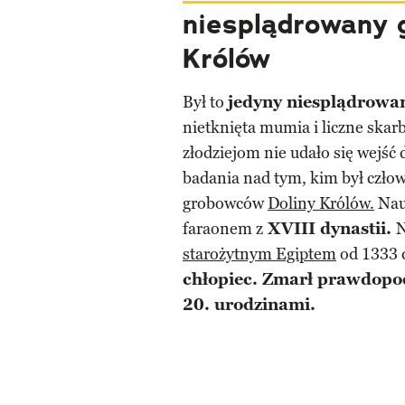
niesplądrowany 
Królów
Był to
jedyny niesplądrow
nietknięta mumia i liczne skar
złodziejom nie udało się wejść
badania nad tym, kim był czło
grobowców
Doliny Królów.
Nauk
faraonem z
XVIII dynastii.
N
starożytnym Egiptem
od 1333 d
chłopiec. Zmarł prawdopod
20. urodzinami.