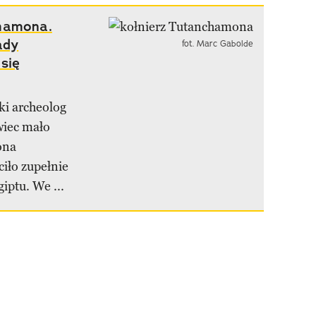
chamona.
ady
fot. Marc Gabolde
się
ki archeolog
wiec mało
ona
iło zupełnie
iptu. We ...