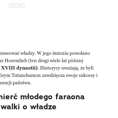
sprawować władzy. W jego imieniu powołano
az Horemheb (ten drugi wiele lat później
XVIII dynastii)
. Historycy uważają, że byli
tórym Tutanchamon zawdzięcza swoje sukcesy i
uracji państwa.
ierć młodego faraona
walki o władze