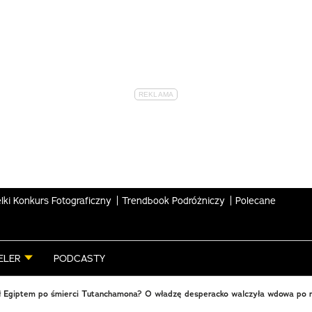
lki Konkurs Fotograficzny
Trendbook Podróżniczy
Polecane
ELER
PODCASTY
ił Egiptem po śmierci Tutanchamona? O władzę desperacko walczyła wdowa po 