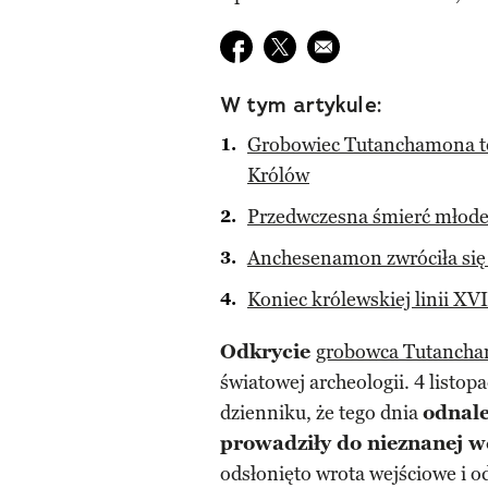
Udostępnij na facebook
Udostępnij na twitter
E-mail do przyjaciela
W tym artykule:
Grobowiec Tutanchamona to
Królów
Przedwczesna śmierć młodeg
Anchesenamon zwróciła się
Koniec królewskiej linii XVI
Odkrycie
grobowca Tutanch
światowej archeologii. 4 listop
dzienniku, że tego dnia
odnale
prowadziły do nieznanej w
odsłonięto wrota wejściowe i o