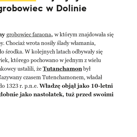
grobowiec w Dolinie
any
grobowiec faraona
,
w którym znajdowała się
by. Chociaż wrota nosiły ślady włamania,
 do środka. W kolejnych latach odbywały się
wiek, którego pochowano w jednym z wielu
owcy ustalili, że
Tutanchamon
był
azywany czasem Tutenchamonem, władał
o 1323 r. p.n.e.
Władzę objął jako 10-letni
obnie jako nastolatek, tuż przed swoimi