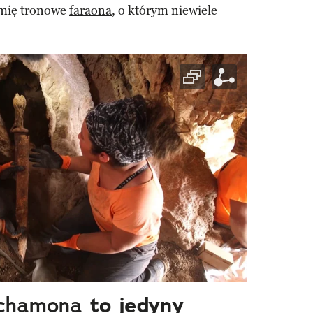
imię tronowe
faraona
, o którym niewiele
nchamona
to jedyny