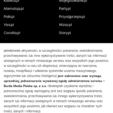
Kobieta.pl
Mojegotowanie.pl
Mamotoja.pl
Party.pl
Polki.pl
Przyslijprzepis.pl
Viva.pl
Wizaz.pl
Cocolita.pl
Story.pl
Jakiekolwiek aktywności, w szczególności: pobieranie, zwielokrotnianie,
przechowywanie, lub inne wykorzystywanie treści, danych lub informacji
dostępnych w ramach niniejszego serwisu oraz wszystkich jego podstron,
w szczególności w celu ich eksploracji, zmierzającej do tworzenia,
rozwoju, modyfikacji i szkolenia systemów uczenia maszynowego,
algorytmów lub sztucznej inteligencji
jest zabronione oraz wymaga
uprzedniej, jednoznacznie wyrażonej zgody administratora serwisu –
Burda Media Polska sp. z o.o.
Obowiązek uzyskania wyraźnej i
jednoznacznej zgody wymagany jest bez względu sposób pobierania,
zwielokrotniania, przechowywania lub innego wykorzystywania treści,
danych lub informacji dostępnych w ramach niniejszego serwisu oraz
wszystkich jego podstron, jak również bez względu na charakter tych
treści, danych i informacji.