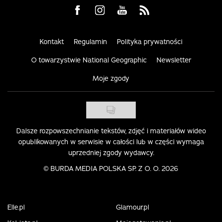
Visit us on Facebook
Visit us on Instagram
Visit us on Youtube
Visit us on Rss
Kontakt
Regulamin
Polityka prywatności
O towarzystwie National Geographic
Newsletter
Moje zgody
Dalsze rozpowszechnianie tekstów, zdjęć i materiałów wideo
opublikowanych w serwisie w całości lub w części wymaga
uprzedniej zgody wydawcy.
©
BURDA MEDIA POLSKA SP. Z O. O. 2026
Elle.pl
Glamour.pl