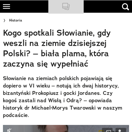
Skip
to
NATIONAL GEOGRAPHIC
Historia
main
Kogo spotkali Słowianie, gdy
content
TRAVELER
weszli na ziemie dzisiejszej
PODCASTY
Polski? – biała plama, która
Sklep
zaczyna się wypełniać
Newsletter
Słowianie na ziemiach polskich pojawiają się
Cuda Polski
dopiero w VI wieku – notują ich dwaj historycy,
bizantyński Prokopiusz i gocki Jordanes. Czy
Wielki Konkurs Fotograficzny
kogoś zastali nad Wisłą i Odrą? – opowiada
historyk dr Michael-Morys Twarowski w naszym
Trendbook Podróżniczy
podcaście.
Polecane