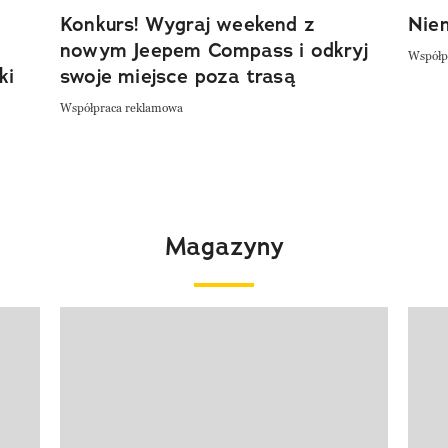
Konkurs! Wygraj weekend z
Niem
nowym Jeepem Compass i odkryj
Współp
ki
swoje miejsce poza trasą
Współpraca reklamowa
Magazyny
Pokazywanie elementu 1 z 4