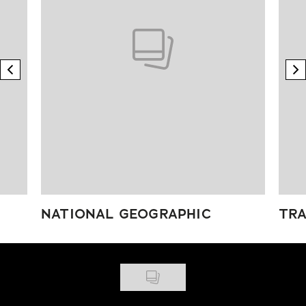
previous element
n
NATIONAL GEOGRAPHIC
TRA