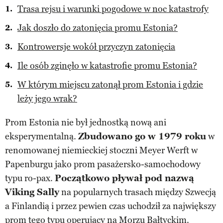
Trasa rejsu i warunki pogodowe w noc katastrofy
Jak doszło do zatonięcia promu Estonia?
Kontrowersje wokół przyczyn zatonięcia
Ile osób zginęło w katastrofie promu Estonia?
W którym miejscu zatonął prom Estonia i gdzie
leży jego wrak?
Prom Estonia nie był jednostką nową ani
eksperymentalną.
Zbudowano go w 1979 roku
w
renomowanej niemieckiej stoczni Meyer Werft w
Papenburgu jako prom pasażersko-samochodowy
typu ro-pax.
Początkowo pływał pod nazwą
Viking Sally
na popularnych trasach między Szwecją
a Finlandią i przez pewien czas uchodził za największy
prom tego typu operujący na
Morzu Bałtyckim
.