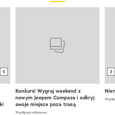
Pokazywanie elementu 1 z 20
previous element
n
Konkurs! Wygraj weekend z
Niem
nowym Jeepem Compass i odkryj
Współp
ki
swoje miejsce poza trasą
Współpraca reklamowa