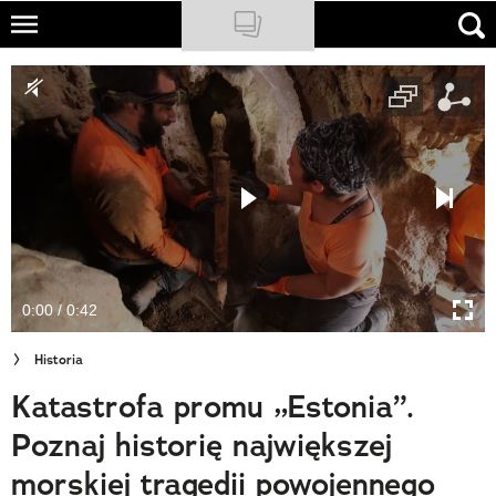
Skip
to
NATIONAL GEOGRAPHIC
main
content
TRAVELER
PODCASTY
Sklep
Newsletter
0:00 / 0:42
Cuda Polski
Historia
Wielki Konkurs Fotograficzny
Katastrofa promu „Estonia”.
Trendbook Podróżniczy
Poznaj historię największej
Polecane
morskiej tragedii powojennego