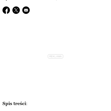
Udostępnij na facebook
Udostępnij na twitter
E-mail do przyjaciela
Spis treści
: