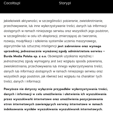
Cocolita.pl
Story.pl
Jakiekolwiek aktywności, w szczególności: pobieranie, zwielokrotnianie,
przechowywanie, lub inne wykorzystywanie treści, danych lub informacji
dostępnych w ramach niniejszego serwisu oraz wszystkich jego podstron,
w szczególności w celu ich eksploracji, zmierzającej do tworzenia,
rozwoju, modyfikacji i szkolenia systemów uczenia maszynowego,
algorytmów lub sztucznej inteligencji
jest zabronione oraz wymaga
uprzedniej, jednoznacznie wyrażonej zgody administratora serwisu –
Burda Media Polska sp. z o.o.
Obowiązek uzyskania wyraźnej i
jednoznacznej zgody wymagany jest bez względu sposób pobierania,
zwielokrotniania, przechowywania lub innego wykorzystywania treści,
danych lub informacji dostępnych w ramach niniejszego serwisu oraz
wszystkich jego podstron, jak również bez względu na charakter tych
treści, danych i informacji.
Powyższe nie dotyczy wyłącznie przypadków wykorzystywania treści,
danych i informacji w celu umożliwienia i ułatwienia ich wyszukiwania
przez wyszukiwarki internetowe oraz umożliwienia pozycjonowania
stron internetowych zawierających serwisy internetowe w ramach
indeksowania wyników wyszukiwania wyszukiwarek internetowych.