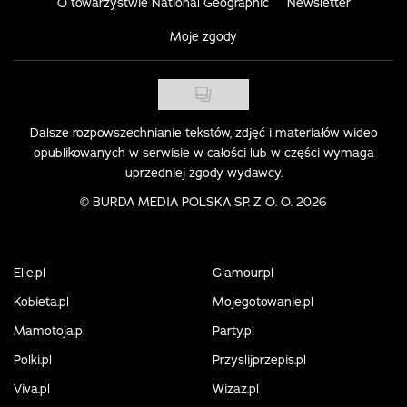
O towarzystwie National Geographic
Newsletter
Moje zgody
Dalsze rozpowszechnianie tekstów, zdjęć i materiałów wideo
opublikowanych w serwisie w całości lub w części wymaga
uprzedniej zgody wydawcy.
©
BURDA MEDIA POLSKA SP. Z O. O. 2026
Elle.pl
Glamour.pl
Kobieta.pl
Mojegotowanie.pl
Mamotoja.pl
Party.pl
Polki.pl
Przyslijprzepis.pl
Viva.pl
Wizaz.pl