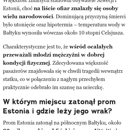
Większość zmarłych stanowili obywatele Szwecji i
Estonii, choć
na liście ofiar znalazły się osoby
wielu narodowości
. Dominującą przyczyną śmierci
było utonięcie oraz hipotermia – temperatura wody w
Bałtyku wynosiła wówczas około 10 stopni Celsjusza.
Charakterystyczne jest to, że
wśród ocalałych
przeważali młodzi mężczyźni w dobrej
kondycji fizycznej
. Zdecydowana większość
pasażerów znajdowała się w chwili tragedii wewnątrz
statku, co w połączeniu z nagłym przechyłem
praktycznie odebrało im szansę na ucieczkę.
W którym miejscu zatonął prom
Estonia i gdzie leży jego wrak?
Prom Estonia zatonął na północnym Bałtyku, około