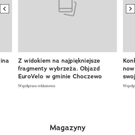
previous element
n
ina
Z widokiem na najpiękniejsze
Kon
fragmenty wybrzeża. Objazd
now
EuroVelo w gminie Choczewo
swoj
Współpraca reklamowa
Współp
Magazyny