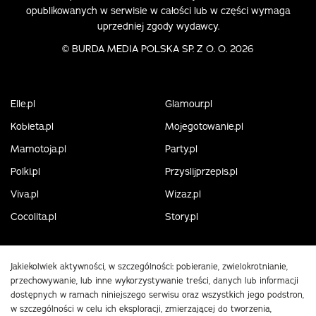
opublikowanych w serwisie w całości lub w części wymaga
uprzedniej zgody wydawcy.
©
BURDA MEDIA POLSKA SP. Z O. O. 2026
Elle.pl
Glamour.pl
Kobieta.pl
Mojegotowanie.pl
Mamotoja.pl
Party.pl
Polki.pl
Przyslijprzepis.pl
Viva.pl
Wizaz.pl
Cocolita.pl
Story.pl
Jakiekolwiek aktywności, w szczególności: pobieranie, zwielokrotnianie,
przechowywanie, lub inne wykorzystywanie treści, danych lub informacji
dostępnych w ramach niniejszego serwisu oraz wszystkich jego podstron,
w szczególności w celu ich eksploracji, zmierzającej do tworzenia,