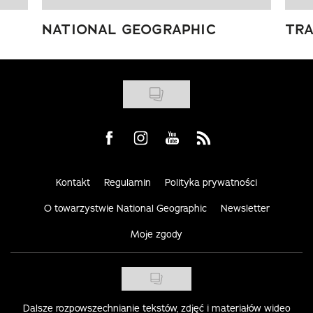
NATIONAL GEOGRAPHIC
TRA
Visit us on Facebook
Visit us on Instagram
Visit us on Youtube
Visit us on Rss
Kontakt
Regulamin
Polityka prywatności
O towarzystwie National Geographic
Newsletter
Moje zgody
Dalsze rozpowszechnianie tekstów, zdjęć i materiałów wideo