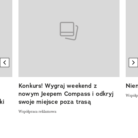
previous element
n
Konkurs! Wygraj weekend z
Niem
nowym Jeepem Compass i odkryj
Współp
ki
swoje miejsce poza trasą
Współpraca reklamowa