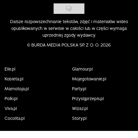
Dalsze rozpowszechnianie tekstów, zdjęć i materiałów wideo
opublikowanych w serwisie w całości lub w części wymaga
uprzedniej zgody wydawcy.
©
BURDA MEDIA POLSKA SP. Z O. O. 2026
Elle.pl
Glamour.pl
Kobieta.pl
Mojegotowanie.pl
Mamotoja.pl
Party.pl
Polki.pl
Przyslijprzepis.pl
Viva.pl
Wizaz.pl
Cocolita.pl
Story.pl