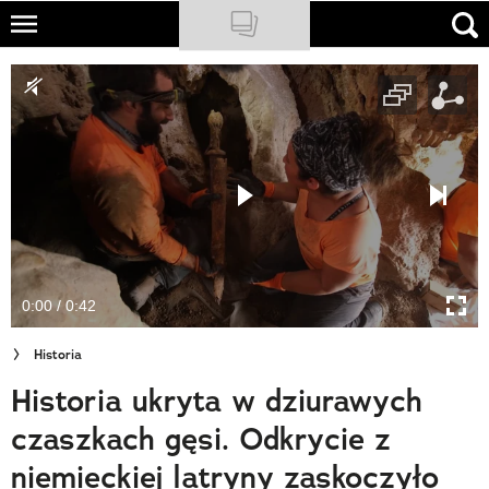
Skip
to
NATIONAL GEOGRAPHIC
main
content
TRAVELER
PODCASTY
Sklep
Newsletter
0:00 / 0:42
Cuda Polski
Historia
Wielki Konkurs Fotograficzny
Historia ukryta w dziurawych
Trendbook Podróżniczy
czaszkach gęsi. Odkrycie z
Polecane
niemieckiej latryny zaskoczyło