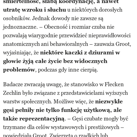
śmiertelność, słabą koordynację, a nawet
utratę wzroku i słuchu
u niektórych dorosłych
osobników. Jednak dowody nie zawsze są
jednoznaczne. – Obecność i rozmiar czuba nie
pozwalają wiarygodnie przewidzieć nieprawidłowości
anatomicznych ani behawioralnych – zauważa Groot,
wyjaśniając, że
niektóre kaczki z dziurami w
głowie żyją całe życie bez widocznych
problemów
, podczas gdy inne cierpią.
Badacze zwracają uwagę, że stanowisko w Flecken
Zechlin było związane z przedstawicielami wyższych
warstw społecznych. Możliwe więc, że
niezwykłe
gęsi pełniły nie tylko funkcję użytkową, ale
także reprezentacyjną
. – Gęsi czubate mogły być
trzymane dla celów wystawowych i prestiżowych –
powiedziała Groot. Zwierzęta o rzadkich lub