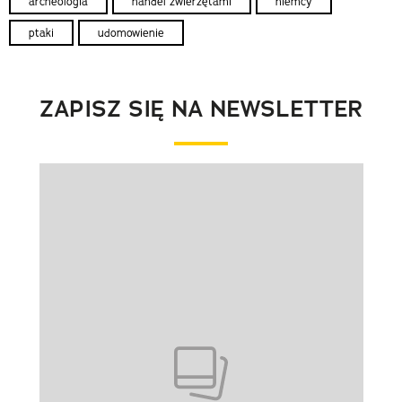
archeologia
handel zwierzętami
niemcy
ptaki
udomowienie
ZAPISZ SIĘ NA NEWSLETTER
Pokazywanie elementu 1 z 1