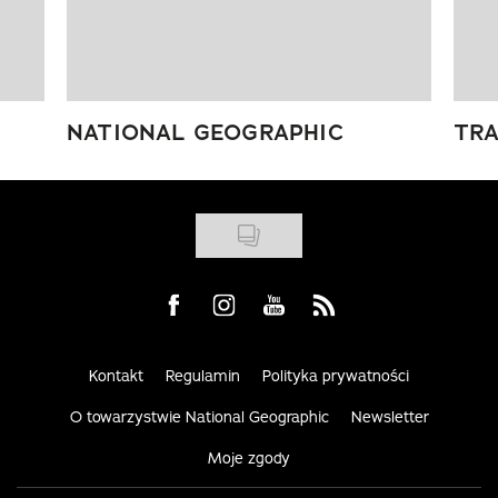
NATIONAL GEOGRAPHIC
TRA
Visit us on Facebook
Visit us on Instagram
Visit us on Youtube
Visit us on Rss
Kontakt
Regulamin
Polityka prywatności
O towarzystwie National Geographic
Newsletter
Moje zgody