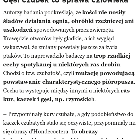
Autorzy badania podkreślają, że
kości nie nosiły
śladów działania ognia, obróbki rzeźniczej ani
uszkodzeń
spowodowanych przez zwierzęta.
Krawędzie otworów były gładkie, a ich wygląd
wskazywał, że zmiany powstały jeszcze za życia
ptaków. To naprowadziło badaczy na
trop rzadkiej
cechy spotykanej u niektórych ras drobiu
.
Chodzi o tzw. czubatość, czyli
mutację powodującą
powstawanie charakterystycznego pióropusza
.
Cecha ta występuje między innymi u niektórych
ras
kur, kaczek i gęsi, np. rzymskic
h.
– Przypominały kury czubate, a gdy podobieństwo do
kaczek czubatych stało się oczywiste, przypomniały mi
się obrazy d’Hondecoetera. To
obrazy