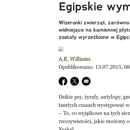
Egipskie wym
Wizerunki zwierząt, zarówno 
widniejące na kamiennej pły
zostały wyrzeźbione w Egipci
A.R. Williams
Opublikowano: 13.07.2015, 08
Udostępnij na facebook
Udostępnij na twitter
E-mail do przyjaciela
Dzikie psy, żyrafy, antylopy, gn
tamtych czasach występować w E
– To, co wyjątkowe na tych zie
rzeczywistości, jakie możemy o
Yeakel.