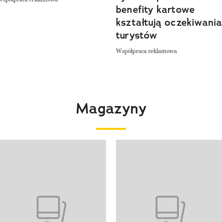
benefity kartowe
kształtują oczekiwani
turystów
Współpraca reklamowa
Magazyny
 4 z 4