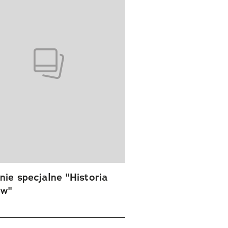
ie specjalne "Historia
ów"