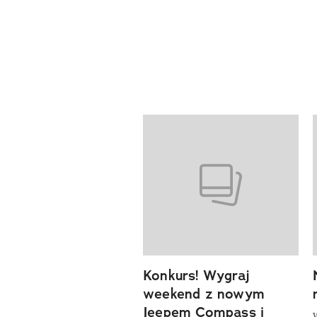
previous element
Pokazywanie elementów od 1 d
Konkurs! Wygraj
weekend z nowym
Jeepem Compass i