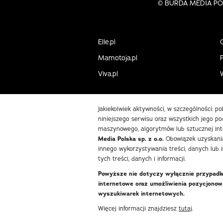
©
BURDA MEDIA POLS
Elle.pl
Mamotoja.pl
P
Viva.pl
Jakiekolwiek aktywności, w szczególności: p
niniejszego serwisu oraz wszystkich jego pod
maszynowego, algorytmów lub sztucznej int
Media Polska sp. z o.o.
Obowiązek uzyskania
innego wykorzystywania treści, danych lub 
tych treści, danych i informacji.
Powyższe nie dotyczy wyłącznie przypadków
internetowe oraz umożliwienia pozycjono
wyszukiwarek internetowych.
Więcej informacji znajdziesz
tutaj
.