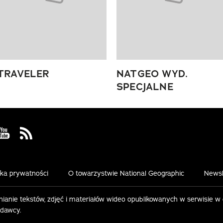
TRAVELER
NATGEO WYD.
SPECJALNE
 Facebook
us on Instagram
Visit us on Youtube
Visit us on Rss
yka prywatności
O towarzystwie National Geographic
Newsl
ianie tekstów, zdjęć i materiałów wideo opublikowanych w serwisie w
ydawcy.