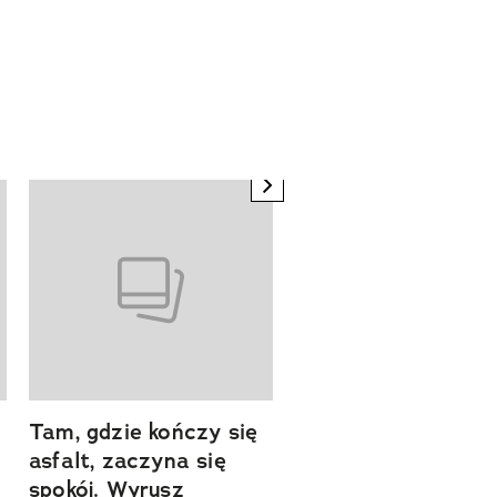
next element
Tam, gdzie kończy się
Szlakiem natury.
asfalt, zaczyna się
Sprawdź, czym
spokój. Wyrusz
zachwyca Turyngi