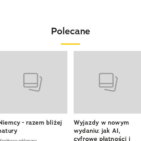
Polecane
o 4 z 20
Niemcy - razem bliżej
Wyjazdy w nowym
natury
wydaniu: jak AI,
cyfrowe płatności i
Współpraca reklamowa