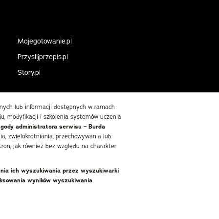
Mojegotowanie.pl
Przyslijprzepis.pl
Story.pl
danych lub informacji dostępnych w ramach
ju, modyfikacji i szkolenia systemów uczenia
zgody administratora serwisu – Burda
, zwielokrotniania, przechowywania lub
ron, jak również bez względu na charakter
enia ich wyszukiwania przez wyszukiwarki
deksowania wyników wyszukiwania