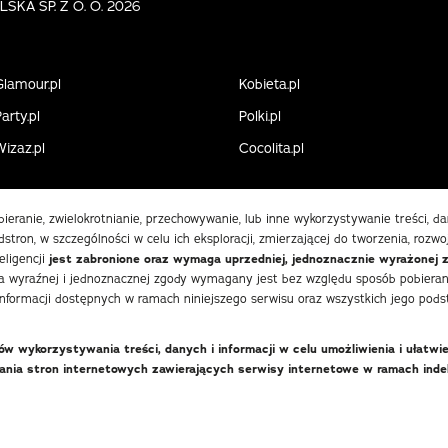
KA SP. Z O. O. 2026
Glamour.pl
Kobieta.pl
arty.pl
Polki.pl
Wizaz.pl
Cocolita.pl
obieranie, zwielokrotnianie, przechowywanie, lub inne wykorzystywanie treści, 
stron, w szczególności w celu ich eksploracji, zmierzającej do tworzenia, rozwo
eligencji
jest zabronione oraz wymaga uprzedniej, jednoznacznie wyrażonej 
 wyraźnej i jednoznacznej zgody wymagany jest bez względu sposób pobierania
informacji dostępnych w ramach niniejszego serwisu oraz wszystkich jego podst
 wykorzystywania treści, danych i informacji w celu umożliwienia i ułatwi
wania stron internetowych zawierających serwisy internetowe w ramach in