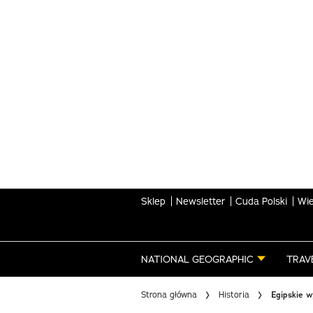
Skip
to
main
content
Sklep
Newsletter
Cuda Polski
Wie
NATIONAL GEOGRAPHIC
TRAV
Strona główna
Historia
Egipskie w