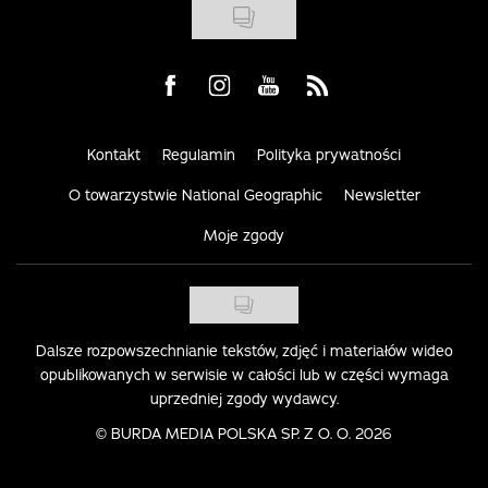
Visit us on Facebook
Visit us on Instagram
Visit us on Youtube
Visit us on Rss
Kontakt
Regulamin
Polityka prywatności
O towarzystwie National Geographic
Newsletter
Moje zgody
Dalsze rozpowszechnianie tekstów, zdjęć i materiałów wideo
opublikowanych w serwisie w całości lub w części wymaga
uprzedniej zgody wydawcy.
©
BURDA MEDIA POLSKA SP. Z O. O. 2026