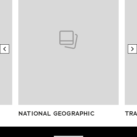
previous element
n
NATIONAL GEOGRAPHIC
TRA