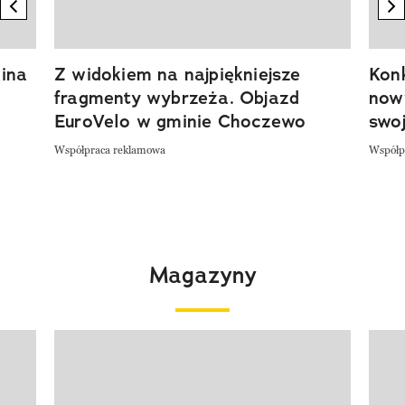
previous element
n
ina
Z widokiem na najpiękniejsze
Kon
fragmenty wybrzeża. Objazd
now
EuroVelo w gminie Choczewo
swoj
Współpraca reklamowa
Współp
Magazyny
Pokazywanie elementu 1 z 4