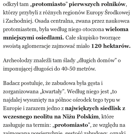
odkrył tam „
protomiasto
”
pierwszych rolników
,
którzy przybyli z różnych regionów Europy Środkowej
i Zachodniej. Osada centralna, zwana przez naukowca
protomiastem, była według niego otoczona
wieloma
mniejszymi osiedlami.
Całe skupisko tworzące
swoistą aglomeracje zajmować miało
120 hektarów.
Archeolodzy znaleźli tam ślady „długich domów” o
imponującej długości do 40-50 metrów.
Badacz postuluje, że zabudowa była gęsta i
zorganizowana „kwartały”. Według niego jest „to
najdalej wysunięty na północ ośrodek tego typu w
Europie i zarazem jedno z
najwiękzych siedlisk z
wczesnego neolitu na Niżu Polskim
, które
zasługuje na termin: „
protomiasto
”, ze względu na
zajmowaną powierzchnię, gęstość zabudowy, oznaki