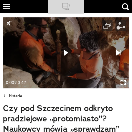
Skip
to
NATIONAL GEOGRAPHIC
main
content
TRAVELER
PODCASTY
Sklep
Newsletter
0:00 / 0:42
Cuda Polski
Historia
Wielki Konkurs Fotograficzny
Czy pod Szczecinem odkryto
Trendbook Podróżniczy
pradziejowe „protomiasto”?
Polecane
Naukowcy mówią „sprawdzam”