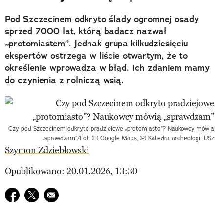
Pod Szczecinem odkryto ślady ogromnej osady
sprzed 7000 lat, którą badacz nazwał
„protomiastem”. Jednak grupa kilkudziesięciu
ekspertów ostrzega w liście otwartym, że to
określenie wprowadza w błąd. Ich zdaniem mamy
do czynienia z rolniczą wsią.
Czy pod Szczecinem odkryto pradziejowe „protomiasto”? Naukowcy mówią
„sprawdzam”/Fot. (L) Google Maps, (P) Katedra archeologii USz
Szymon Zdziebłowski
Opublikowano: 20.01.2026, 13:30
Udostępnij na facebook
Udostępnij na twitter
E-mail do przyjaciela