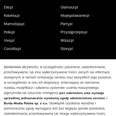
Elle.pl
Glamour.pl
Kobieta.pl
Mojegotowanie.pl
Mamotoja.pl
Party.pl
Polki.pl
Przyslijprzepis.pl
Viva.pl
Wizaz.pl
Cocolita.pl
Story.pl
Jakiekolwiek aktywności, w szczególności: pobieranie, zwielokrotnianie,
przechowywanie, lub inne wykorzystywanie treści, danych lub informacji
dostępnych w ramach niniejszego serwisu oraz wszystkich jego podstron,
w szczególności w celu ich eksploracji, zmierzającej do tworzenia,
rozwoju, modyfikacji i szkolenia systemów uczenia maszynowego,
algorytmów lub sztucznej inteligencji
jest zabronione oraz wymaga
uprzedniej, jednoznacznie wyrażonej zgody administratora serwisu –
Burda Media Polska sp. z o.o.
Obowiązek uzyskania wyraźnej i
jednoznacznej zgody wymagany jest bez względu sposób pobierania,
zwielokrotniania, przechowywania lub innego wykorzystywania treści,