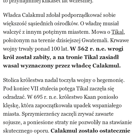
to przynajmniej kilkaset lat wcześniej.
Władca Calakmul zdołał podporządkować sobie
większość sąsiednich ośrodków. O władzę musiał
walczyć z innym potężnym miastem. Mowa o
Tikal
,
położonym na terenie dzisiejszej Gwatemali. Krwawe
wojny trwały ponad 100 lat.
W 562 r. n.e. wrogi
król został zabity, a na tronie Tikal zasiadł
wasal wyznaczony przez władcę Calakmul.
Stolica królestwa nadal toczyła wojny o hegemonię.
Pod koniec VII stulecia potęga Tikal zaczęła się
odradzać. W 695 r. n.e. królestwo Kaan poniosło
klęskę, która zapoczątkowała upadek wspaniałego
miasta. Sprzymierzeńcy zaczęli zrywać zawarte
sojusze, a poniesione straty nie pozwoliły na stawianie
skutecznego oporu.
Calakmul zostało ostatecznie