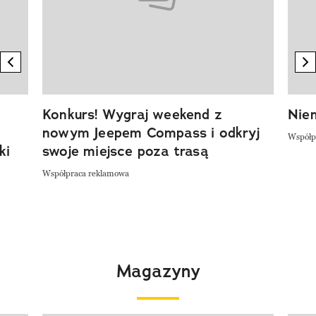
previous element
n
Konkurs! Wygraj weekend z
Niem
nowym Jeepem Compass i odkryj
Współp
ki
swoje miejsce poza trasą
Współpraca reklamowa
Magazyny