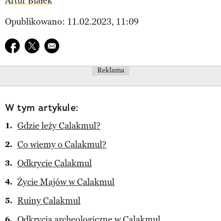
Artur Białek
Opublikowano: 11.02.2023, 11:09
Udostępnij na facebook
Udostępnij na twitter
E-mail do przyjaciela
Reklama
W tym artykule:
Gdzie leży Calakmul?
Co wiemy o Calakmul?
Odkrycie Calakmul
Życie Majów w Calakmul
Ruiny Calakmul
Odkrycia archeologiczne w Calakmul