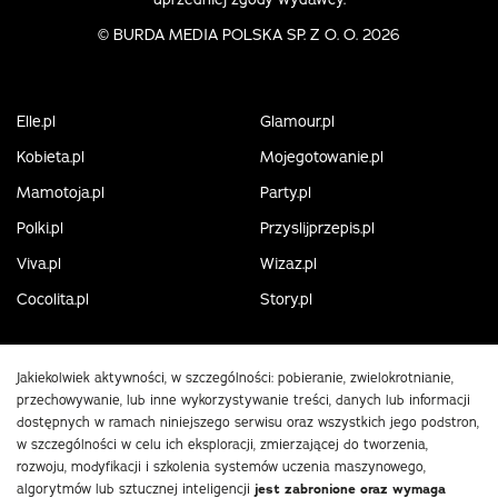
©
BURDA MEDIA POLSKA SP. Z O. O. 2026
Elle.pl
Glamour.pl
Kobieta.pl
Mojegotowanie.pl
Mamotoja.pl
Party.pl
Polki.pl
Przyslijprzepis.pl
Viva.pl
Wizaz.pl
Cocolita.pl
Story.pl
Jakiekolwiek aktywności, w szczególności: pobieranie, zwielokrotnianie,
przechowywanie, lub inne wykorzystywanie treści, danych lub informacji
dostępnych w ramach niniejszego serwisu oraz wszystkich jego podstron,
w szczególności w celu ich eksploracji, zmierzającej do tworzenia,
rozwoju, modyfikacji i szkolenia systemów uczenia maszynowego,
algorytmów lub sztucznej inteligencji
jest zabronione oraz wymaga