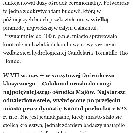
funkcjonował duży ośrodek ceremonialny. Potwierdza
to jedna z odkrytych tam budowli, którą w
późniejszych latach przekształcono w
wielką
piramidę
, największą w całym Calakmul.
Przynajmniej do 400 r. p.n.e. miasto sprawowało
kontrolę nad szlakiem handlowym, wytyczonym
wzdłuż sieci hydrologicznej Candelaria-Tomatillo-Rio
Hondo.
W VII w. n.e. – w szczytowej fazie okresu
klasycznego – Calakmul urosło do rangi
najpotężniejszego ośrodka Majów. Najstarsze
odnalezione stele, wyświęcone po przejęciu
miasta przez dynastię Kaanul pochodzą z 623
r. n.e.
Nie jest jednak jasne, kiedy miasto stało się
stolicą królestwa, jednak zdaniem badaczy nastąpiło