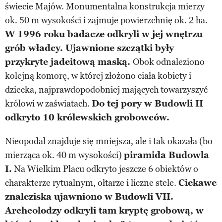
świecie Majów. Monumentalna konstrukcja mierzy
ok. 50 m wysokości i zajmuje powierzchnię ok. 2 ha.
W 1996 roku badacze odkryli w jej wnętrzu
grób władcy. Ujawnione szczątki były
przykryte jadeitową maską.
Obok odnaleziono
kolejną komorę, w której złożono ciała kobiety i
dziecka, najprawdopodobniej mających towarzyszyć
królowi w zaświatach.
Do tej pory w Budowli II
odkryto 10 królewskich grobowców.
Nieopodal znajduje się mniejsza, ale i tak okazała (bo
mierząca ok. 40 m wysokości)
piramida Budowla
I.
Na Wielkim Placu odkryto jeszcze 6 obiektów o
charakterze rytualnym, ołtarze i liczne stele.
Ciekawe
znaleziska ujawniono w Budowli VII.
Archeolodzy odkryli tam kryptę grobową, w