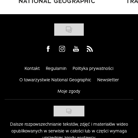
NATIONAL GEOGRAPHIC
TRA
Visit us on Facebook
Visit us on Instagram
Visit us on Youtube
Visit us on Rss
Kontakt
Regulamin
Polityka prywatności
O towarzystwie National Geographic
Newsletter
Moje zgody
Dalsze rozpowszechnianie tekstów, zdjęć i materiałów wideo
opublikowanych w serwisie w całości lub w części wymaga
uprzedniej zgody wydawcy.