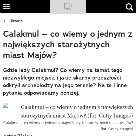
Skip
to
NATIONAL GEOGRAPHIC
Historia
main
Calakmul – co wiemy o jednym z
content
TRAVELER
największych starożytnych
PODCASTY
miast Majów?
Sklep
Gdzie leży Calakmul? Co wiemy na temat tego
Newsletter
niezwykłego miejsca i jakie skarby przeszłości
odkryli archeolodzy na jego terenie? Na te i inne
Cuda Polski
pytania odpowiadamy poniżej.
Wielki Konkurs Fotograficzny
Trendbook Podróżniczy
Calakmul – co wiemy o jednym z największych starożytnych miast Majów?
Polecane
(fot. Getty Images)