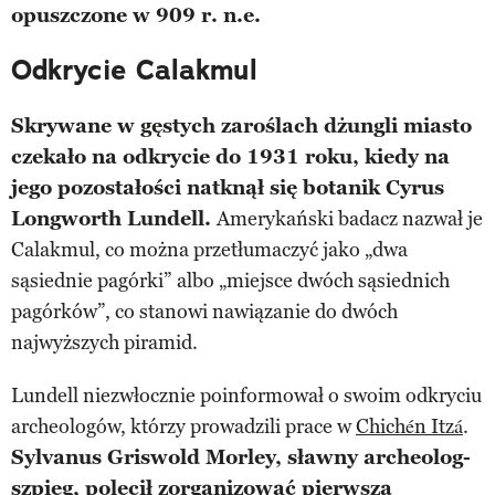
opuszczone w 909 r. n.e.
Odkrycie Calakmul
Skrywane w gęstych zaroślach dżungli miasto
czekało na odkrycie do 1931 roku, kiedy na
jego pozostałości natknął się botanik Cyrus
Longworth Lundell.
Amerykański badacz nazwał je
Calakmul, co można przetłumaczyć jako „dwa
sąsiednie pagórki”
albo „miejsce dwóch sąsiednich
pagórków”, co stanowi nawiązanie do dwóch
najwyższych piramid.
Lundell niezwłocznie poinformował o swoim odkryciu
archeologów, którzy prowadzili prace w
Chichén Itzá
.
Sylvanus Griswold Morley, sławny archeolog-
szpieg, polecił zorganizować pierwszą