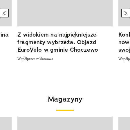
previous element
n
ina
Z widokiem na najpiękniejsze
Kon
fragmenty wybrzeża. Objazd
now
EuroVelo w gminie Choczewo
swoj
Współpraca reklamowa
Współp
Magazyny
Pokazywanie elementu 1 z 4