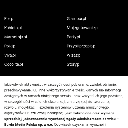
Elle.pl
Glamour.pl
Kobieta.pl
Mojegotowanie.pl
Mamotoja.pl
Party.pl
Polki.pl
Przyslijprzepis.pl
Viva.pl
Wizaz.pl
Cocolita.pl
Story.pl
Jakiekolwiek aktywności, w szczególności: pobieranie, zwielokrotnianie,
przechowywanie, lub inne wykorzystywanie treści, danych lub informacji
dostępnych w ramach niniejszego serwisu oraz wszystkich jego podstron,
w szczególności w celu ich eksploracji, zmierzającej do tworzenia,
rozwoju, modyfikacji i szkolenia systemów uczenia maszynowego,
algorytmów lub sztucznej inteligencji
jest zabronione oraz wymaga
uprzedniej, jednoznacznie wyrażonej zgody administratora serwisu –
Burda Media Polska sp. z o.o.
Obowiązek uzyskania wyraźnej i