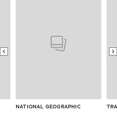
previous element
n
NATIONAL GEOGRAPHIC
TRA