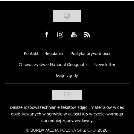
Visit us on Facebook
Visit us on Instagram
Visit us on Youtube
Visit us on Rss
Kontakt
Regulamin
Polityka prywatności
O towarzystwie National Geographic
Newsletter
Moje zgody
Dalsze rozpowszechnianie tekstów, zdjęć i materiałów wideo
opublikowanych w serwisie w całości lub w części wymaga
uprzedniej zgody wydawcy.
©
BURDA MEDIA POLSKA SP. Z O. O. 2026