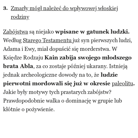
Zmarły mógł należeć do wpływowej włoskiej
rodziny
Zabójstwa
są niejako
wpisane w gatunek ludzki.
Według
Starego Testamentu
już syn pierwszych ludzi,
Adama i Ewy, miał dopuścić się morderstwa. W
Księdze Rodzaju
Kain zabija swojego młodszego
brata Abla
, za co zostaje później ukarany. Istnieją
jednak archeologiczne dowody na to, że
ludzie
pierwotni mordowali się już w okresie
paleolitu
.
Jakie były motywy tych prastarych zabójstw?
Prawdopodobnie walka o dominację w grupie lub
kłótnie o pożywienie.