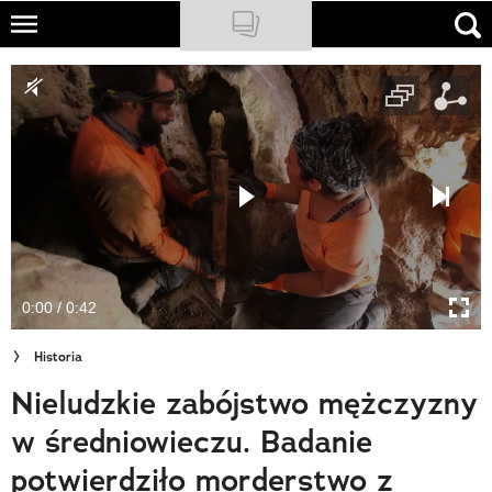
Skip
to
NATIONAL GEOGRAPHIC
main
content
TRAVELER
PODCASTY
Sklep
Newsletter
0:00 / 0:42
Cuda Polski
Historia
Wielki Konkurs Fotograficzny
Nieludzkie zabójstwo mężczyzny
Trendbook Podróżniczy
w średniowieczu. Badanie
Polecane
potwierdziło morderstwo z