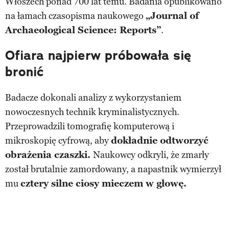
Włoszech ponad 700 lat temu. Badania opublikowano
na łamach czasopisma naukowego
„Journal of
Archaeological Science: Reports”
.
Ofiara najpierw próbowała się
bronić
Badacze dokonali analizy z wykorzystaniem
nowoczesnych technik kryminalistycznych.
Przeprowadzili tomografię komputerową i
mikroskopię cyfrową, aby
dokładnie odtworzyć
obrażenia czaszki.
Naukowcy odkryli, że zmarły
został brutalnie zamordowany, a napastnik wymierzył
mu
cztery silne ciosy mieczem w głowę.