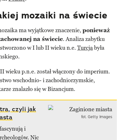
akiej mozaiki na świecie
 mozaika ma wyjątkowe znaczenie,
ponieważ
 zachowanej na świecie
. Analiza zabytku
stworzono w I lub II wieku n.e.
Turcja
była
mskiego.
 II wieku p.n.e. został włączony do imperium.
rstwo wschodnio- i zachodniorzymskie,
arze znalazło się w Bizancjum.
ra, czyli jak
asta
fot. Getty Images
ascynują i
archeologów. Nic