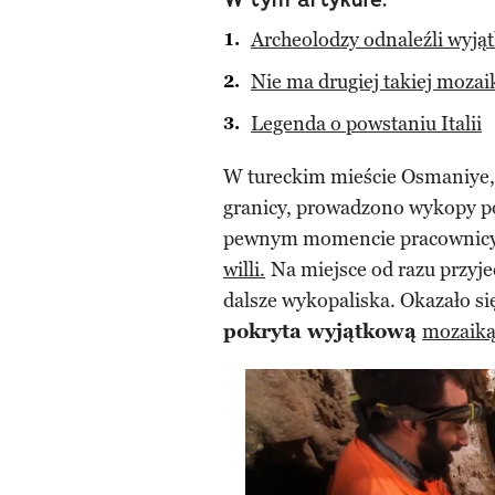
Archeolodzy odnaleźli wyj
Nie ma drugiej takiej mozai
Legenda o powstaniu Italii
W tureckim mieście Osmaniye, n
granicy, prowadzono wykopy 
pewnym momencie pracownic
willi.
Na miejsce od razu przyje
dalsze wykopaliska. Okazało si
pokryta wyjątkową
mozaik