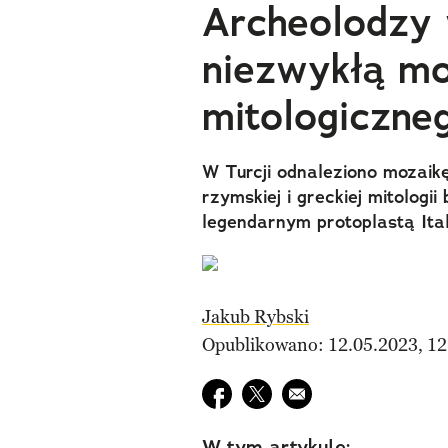
Archeolodzy 
niezwykłą mo
mitologiczne
W Turcji odnaleziono mozaik
rzymskiej i greckiej mitologii
legendarnym protoplastą Itali
Jakub Rybski
Opublikowano: 12.05.2023, 12
Udostępnij na facebook
Udostępnij na twitter
E-mail do przyjaciela
W tym artykule: