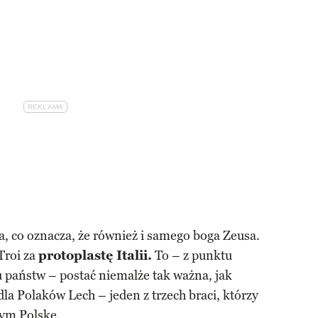
 co oznacza, że również i samego boga Zeusa.
Troi za
protoplastę Italii.
To – z punktu
 państw – postać niemalże tak ważna, jak
 dla Polaków Lech – jeden z trzech braci, którzy
 tym
Polskę
.