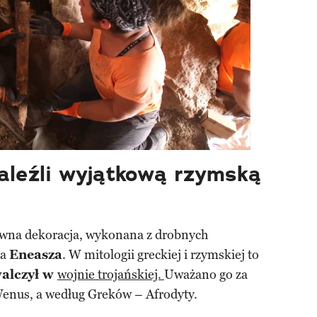
aleźli wyjątkową rzymską
awna dekoracja, wykonana z drobnych
ia
Eneasza
. W mitologii greckiej i rzymskiej to
alczył w
wojnie trojańskiej.
Uważano go za
 Wenus, a według Greków – Afrodyty.