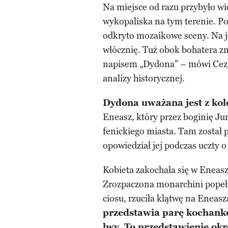
Na miejsce od razu przybyło wi
wykopaliska na tym terenie. Po
odkryto mozaikowe sceny. Na j
włócznię. Tuż obok bohatera zn
napisem „Dydona” – mówi Cezmi
analizy historycznej.
Dydona uważana jest z kole
Eneasz, który przez boginię Ju
fenickiego miasta. Tam został
opowiedział jej podczas uczty o
Kobieta zakochała się w Eneasz
Zrozpaczona monarchini popeł
ciosu, rzuciła klątwę na Eneasz
przedstawia parę kochank
lwy. To przedstawienie okr