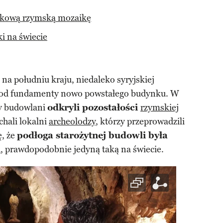
ątkową rzymską mozaikę
ki na świecie
a południu kraju, niedaleko syryjskiej
pod fundamenty nowo powstałego budynku. W
y budowlani
odkryli pozostałości
rzymskiej
chali lokalni
archeolodzy
, którzy przeprowadzili
ę, że
podłoga starożytnej budowli była
ą
, prawdopodobnie jedyną taką na świecie.