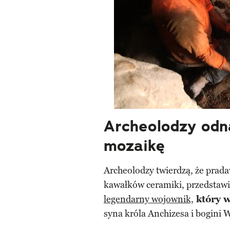
Archeolodzy odn
mozaikę
Archeolodzy twierdzą, że prad
kawałków ceramiki, przedstaw
legendarny wojownik,
który w
syna króla Anchizesa i bogini