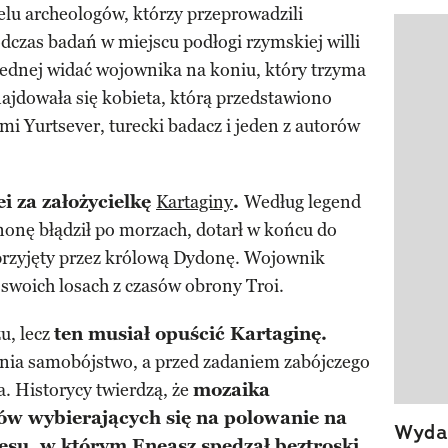
elu archeologów, którzy przeprowadzili
dczas badań w miejscu podłogi rzymskiej willi
Pokazy
ednej widać wojownika na koniu, który trzyma
ajdowała się kobieta, którą przedstawiono
 Yurtsever, turecki badacz i jeden z autorów
i za założycielkę
Kartaginy
.
Według legend
nonę błądził po morzach, dotarł w końcu do
 przyjęty przez królową Dydonę. Wojownik
 swoich losach z czasów obrony Troi.
u, lecz
ten musiał opuścić Kartaginę.
nia samobójstwo, a przed zadaniem zabójczego
a. Historycy twierdzą, że
mozaika
ów wybierających się na polowanie na
Wydan
esu, w którym Eneasz spędzał beztroski