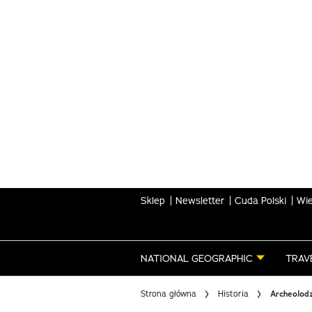
Skip
to
main
content
Sklep
Newsletter
Cuda Polski
Wie
NATIONAL GEOGRAPHIC
TRAV
Strona główna
Historia
Archeolodz