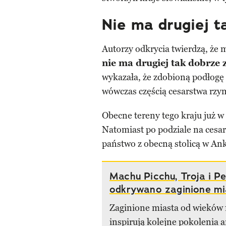
Nie ma drugiej t
Autorzy odkrycia twierdzą, że
nie ma drugiej tak dobrze
wykazała, że zdobioną podłogę 
wówczas częścią cesarstwa rzy
Obecne tereny tego kraju już w
Natomiast po podziale na cesa
państwo z obecną stolicą w Ank
Machu Picchu, Troja i Pet
odkrywano zaginione mi
Zaginione miasta od wieków f
inspirują kolejne pokolenia 