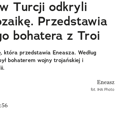
w Turcji odkryli
zaikę. Przedstawia
go bohatera z Troi
ę, która przedstawia Eneasza. Według
 był bohaterem wojny trojańskiej i
i.
fot. IHA Photo
:56