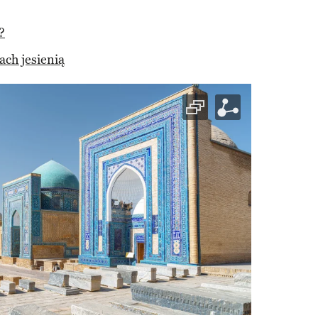
?
ach jesienią