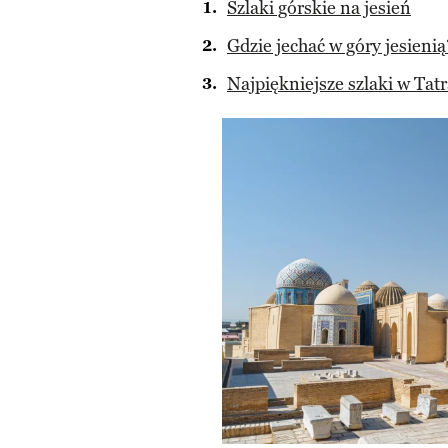
Szlaki górskie na jesień
Gdzie jechać w góry jesienią
Najpiękniejsze szlaki w Tatr