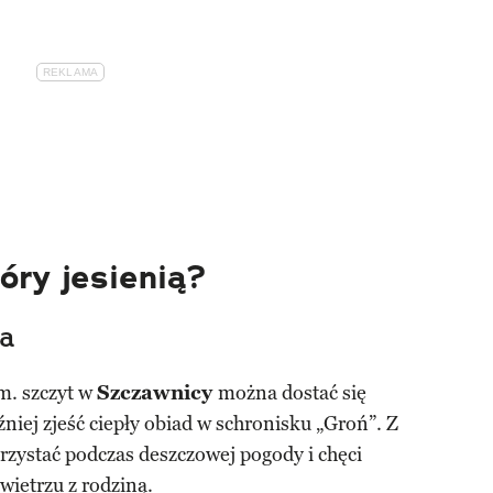
óry jesienią?
ca
m. szczyt w
Szczawnicy
można dostać się
iej zjeść ciepły obiad w schronisku „Groń”. Z
orzystać podczas deszczowej pogody i chęci
ietrzu z rodziną.