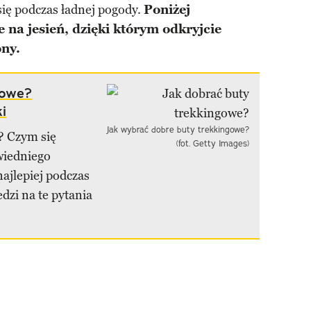
się podczas ładnej pogody.
Poniżej
e na jesień, dzięki którym odkryjcie
ony.
gowe?
i
Jak wybrać dobre buty trekkingowe?
? Czym się
(fot. Getty Images)
wiedniego
ajlepiej podczas
zi na te pytania