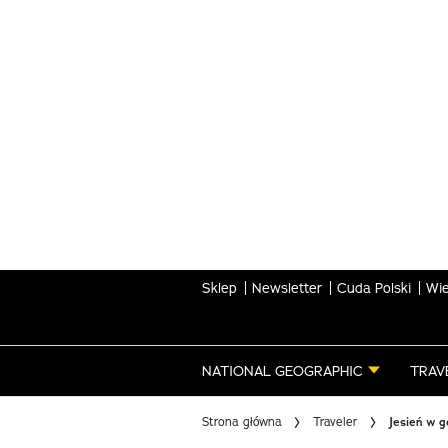
Skip
to
main
content
Sklep
Newsletter
Cuda Polski
Wie
NATIONAL GEOGRAPHIC
TRAV
Strona główna
Traveler
Jesień w g