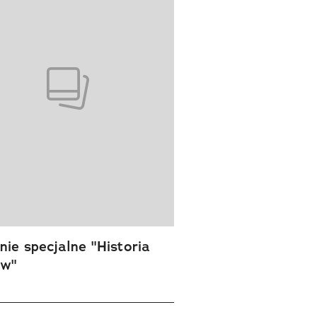
ie specjalne "Historia
ów"