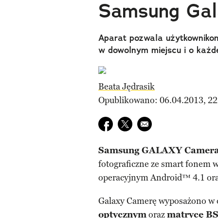
Samsung Gal
Aparat pozwala użytkownikom
w dowolnym miejscu i o każde
Beata Jędrasik
Opublikowano: 06.04.2013, 22
Udostępnij na facebook
Udostępnij na twitter
E-mail do przyjaciela
Samsung GALAXY Camer
fotograficzne ze smart fone
operacyjnym Android™ 4.1 oraz
Galaxy Camerę wyposażono w 
optycznym
oraz
matrycę B