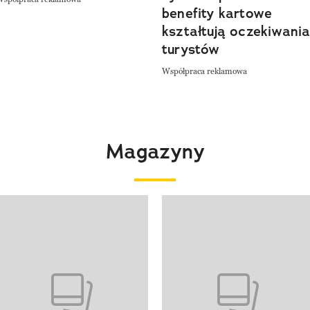
benefity kartowe
kształtują oczekiwani
turystów
Współpraca reklamowa
Magazyny
 4 z 4