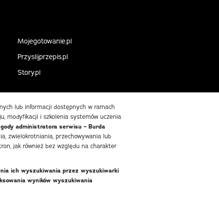
Mojegotowanie.pl
Przyslijprzepis.pl
Story.pl
danych lub informacji dostępnych w ramach
ju, modyfikacji i szkolenia systemów uczenia
zgody administratora serwisu – Burda
, zwielokrotniania, przechowywania lub
ron, jak również bez względu na charakter
enia ich wyszukiwania przez wyszukiwarki
deksowania wyników wyszukiwania