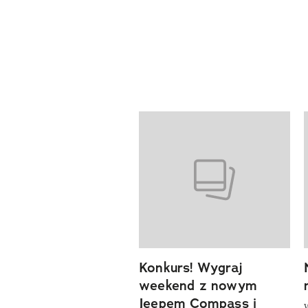
Pokazywanie elementów od 1 d
previous element
Konkurs! Wygraj
weekend z nowym
Jeepem Compass i