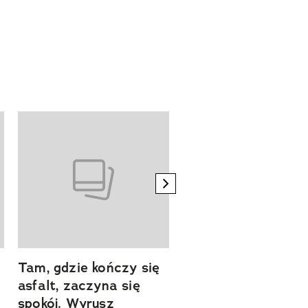
next element
Tam, gdzie kończy się
Szlakiem natury.
asfalt, zaczyna się
Sprawdź, czym
spokój. Wyrusz
zachwyca Turyngi