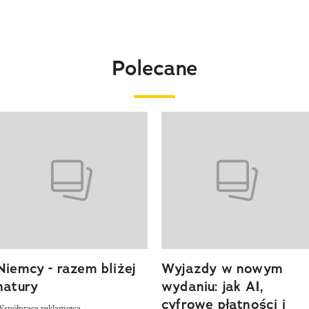
Polecane
o 4 z 20
Niemcy - razem bliżej
Wyjazdy w nowym
natury
wydaniu: jak AI,
cyfrowe płatności i
Współpraca reklamowa