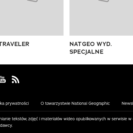
TRAVELER
NATGEO WYD.
SPECJALNE
 Facebook
us on Instagram
Visit us on Youtube
Visit us on Rss
yka prywatności
O towarzystwie National Geographic
Newsl
ianie tekstów, zdjęć i materiałów wideo opublikowanych w serwisie w
ydawcy.