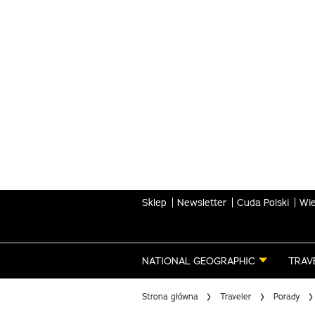
Skip
to
main
content
Sklep
Newsletter
Cuda Polski
Wie
NATIONAL GEOGRAPHIC
TRAV
Strona główna
Traveler
Porady