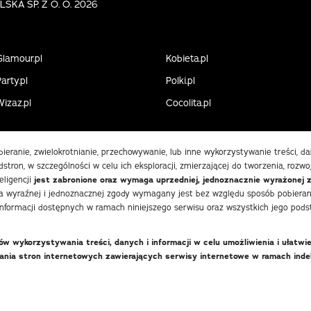
KA SP. Z O. O. 2026
Glamour.pl
Kobieta.pl
arty.pl
Polki.pl
Wizaz.pl
Cocolita.pl
obieranie, zwielokrotnianie, przechowywanie, lub inne wykorzystywanie treści, 
stron, w szczególności w celu ich eksploracji, zmierzającej do tworzenia, rozwo
eligencji
jest zabronione oraz wymaga uprzedniej, jednoznacznie wyrażonej 
 wyraźnej i jednoznacznej zgody wymagany jest bez względu sposób pobierania
informacji dostępnych w ramach niniejszego serwisu oraz wszystkich jego podst
 wykorzystywania treści, danych i informacji w celu umożliwienia i ułatwi
wania stron internetowych zawierających serwisy internetowe w ramach in