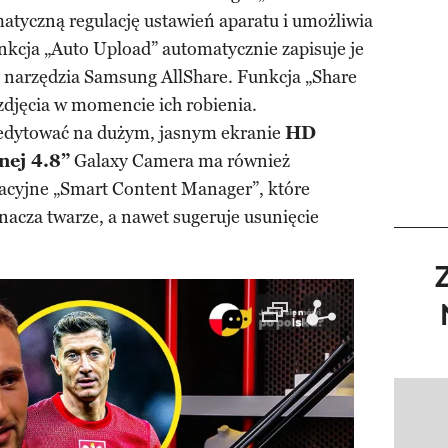
yczną regulację ustawień aparatu i umożliwia
unkcja „Auto Upload” automatycznie zapisuje je
 narzędzia Samsung AllShare. Funkcja „Share
zdjęcia w momencie ich robienia.
 edytować na dużym, jasnym ekranie
HD
nej 4.8”
Galaxy Camera ma również
acyjne „Smart Content Manager”, które
znacza twarze, a nawet sugeruje usunięcie
Pokazy