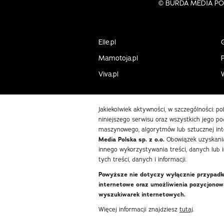
©
BURDA MEDIA POLS
Elle.pl
Mamotoja.pl
P
Viva.pl
Jakiekolwiek aktywności, w szczególności: p
niniejszego serwisu oraz wszystkich jego pod
maszynowego, algorytmów lub sztucznej int
Media Polska sp. z o.o.
Obowiązek uzyskania
innego wykorzystywania treści, danych lub 
tych treści, danych i informacji.
Powyższe nie dotyczy wyłącznie przypadków
internetowe oraz umożliwienia pozycjono
wyszukiwarek internetowych.
Więcej informacji znajdziesz
tutaj
.