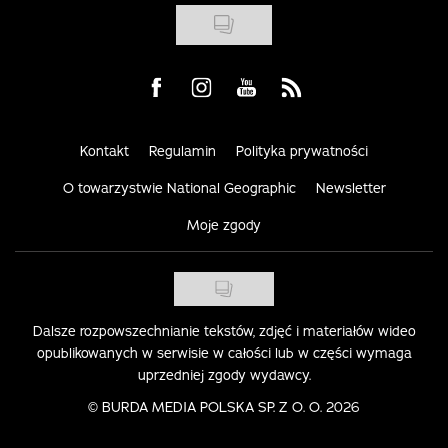
Visit us on Facebook
Visit us on Instagram
Visit us on Youtube
Visit us on Rss
Kontakt
Regulamin
Polityka prywatności
O towarzystwie National Geographic
Newsletter
Moje zgody
Dalsze rozpowszechnianie tekstów, zdjęć i materiałów wideo
opublikowanych w serwisie w całości lub w części wymaga
uprzedniej zgody wydawcy.
©
BURDA MEDIA POLSKA SP. Z O. O. 2026