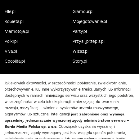
Elle.pl
Glamour.pl
Kobieta.pl
Mojegotowanie.pl
Mamotoja.pl
Party.pl
Polki.pl
Przyslijprzepis.pl
Viva.pl
Wizaz.pl
Cocolita.pl
Story.pl
Jakiekolwiek aktywności, w szczególności: pobieranie, zwielokrotnianie,
przechowywanie, lub inne wykorzystywanie treści, danych lub informacji
dostępnych w ramach niniejszego serwisu oraz wszystkich jego podstron,
w szczególności w celu ich eksploracji, zmierzającej do tworzenia,
rozwoju, modyfikacji i szkolenia systemów uczenia maszynowego,
algorytmów lub sztucznej inteligencji
jest zabronione oraz wymaga
uprzedniej, jednoznacznie wyrażonej zgody administratora serwisu –
Burda Media Polska sp. z o.o.
Obowiązek uzyskania wyraźnej i
jednoznacznej zgody wymagany jest bez względu sposób pobierania,
zwielokrotniania, przechowywania lub innego wykorzystywania treści,