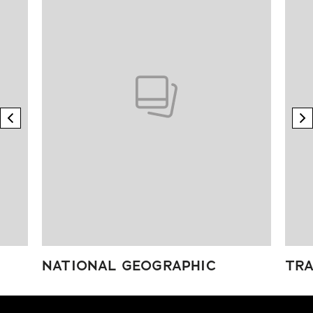
previous element
n
NATIONAL GEOGRAPHIC
TRA