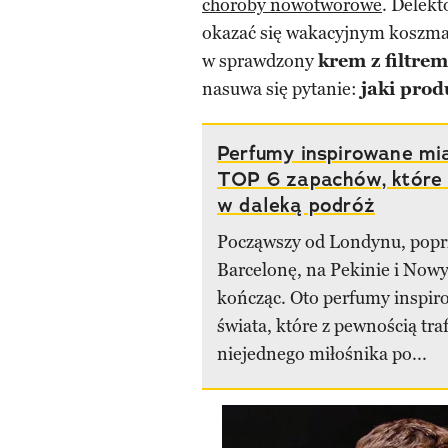
choroby nowotworowe
. Delekt
okazać się wakacyjnym koszmare
w sprawdzony
krem z filtrem
nasuwa się pytanie:
jaki pro
Perfumy inspirowane mi
TOP 6 zapachów, które
w daleką podróż
Począwszy od Londynu, popr
Barcelonę, na Pekinie i Now
kończąc. Oto perfumy inspi
świata, które z pewnością tra
niejednego miłośnika po...