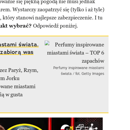
owanie się piękną pogodą nie musi jednak
m. Wystarczy zaopatrzyć się (tylko i aż tyle)
, który stanowi najlepsze zabezpieczenie. I tu
dukt wybrać?
Odpowiedź poniżej.
astami świata.
 zabiorą was
Perfumy inspirowane miastami
zez Paryż, Rzym,
świata / fot. Getty Images
ym Jorku
rowane miastami
fią w gusta