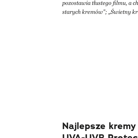
pozostawia tłustego filmu, a 
starych kremów”; „Świetny kr
Najlepsze kremy 
UVA-UVB Protec