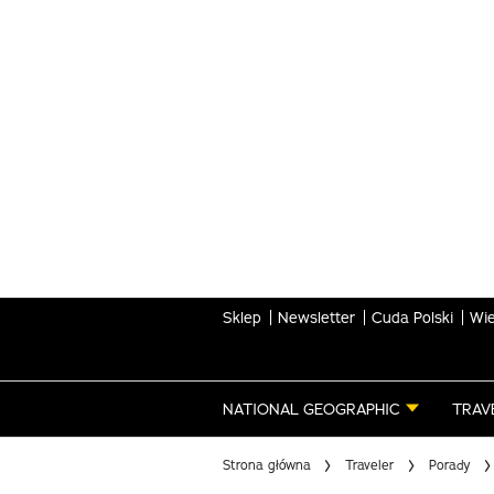
Skip
to
main
content
Sklep
Newsletter
Cuda Polski
Wie
NATIONAL GEOGRAPHIC
TRAV
Strona główna
Traveler
Porady