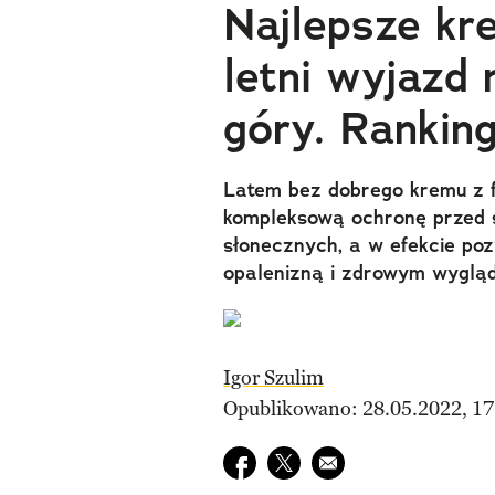
Najlepsze kr
letni wyjazd
góry. Rankin
Latem bez dobrego kremu z f
kompleksową ochronę przed 
słonecznych, a w efekcie poz
opalenizną i zdrowym wyglą
Igor Szulim
Opublikowano: 28.05.2022, 17
Udostępnij na facebook
Udostępnij na twitter
E-mail do przyjaciela