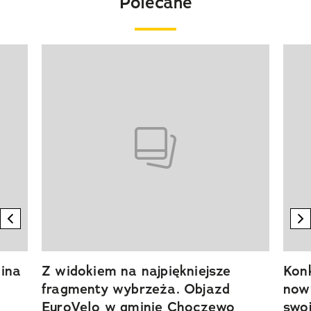
Polecane
Pokazywanie elementu 1 z 20
previous element
n
ina
Z widokiem na najpiękniejsze
Kon
fragmenty wybrzeża. Objazd
now
EuroVelo w gminie Choczewo
swoj