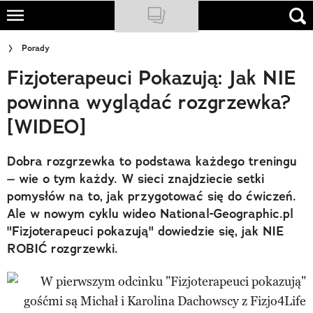
Skip
to
NATIONAL GEOGRAPHIC
Porady
main
Fizjoterapeuci Pokazują: Jak NIE
content
TRAVELER
powinna wyglądać rozgrzewka?
PODCASTY
[WIDEO]
Sklep
Dobra rozgrzewka to podstawa każdego treningu
Newsletter
– wie o tym każdy. W sieci znajdziecie setki
pomysłów na to, jak przygotować się do ćwiczeń.
Cuda Polski
Ale w nowym cyklu wideo National-Geographic.pl
"Fizjoterapeuci pokazują" dowiedzie się, jak NIE
Wielki Konkurs Fotograficzny
ROBIĆ rozgrzewki.
Trendbook Podróżniczy
Polecane