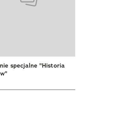
ie specjalne "Historia
ów"