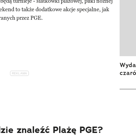
ędą turnieje - siatkówki plażowej, piłki nożnej
eekend to także dodatkowe akcje specjalne, jak
eranych przez PGE.
Wydan
czar
zie znaleźć Plażę PGE?