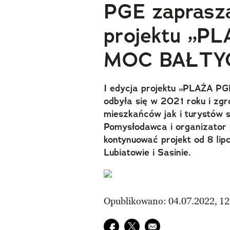
PGE zaprasza
projektu „P
MOC BAŁTY
I edycja projektu „PLAŻA
odbyła się w 2021 roku i zg
mieszkańców jak i turystów 
Pomysłodawca i organizator 
kontynuować projekt od 8 lip
Lubiatowie i Sasinie.
Opublikowano: 04.07.2022, 12
Udostępnij na facebook
Udostępnij na twitter
E-mail do przyjaciela