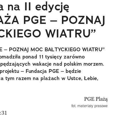
 na II edycję
LAŻA PGE – POZNAJ
CKIEGO WIATRU”
 PGE – POZNAJ MOC BAŁTYCKIEGO WIATRU”
romadziła ponad 11 tysięcy zarówno
spędzających wakacje nad polskim morzem.
projektu – Fundacja PGE – będzie
ca tym razem na plażach w Ustce, Łebie,
fot. materiały prasowe
:31