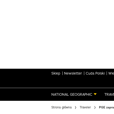
Skip
to
main
content
Sklep
Newsletter
Cuda Polski
Wie
NATIONAL GEOGRAPHIC
TRAV
Strona główna
Traveler
PGE zapr