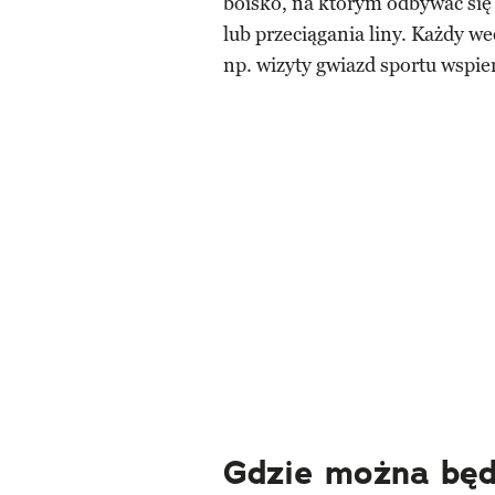
boisko, na którym odbywać się b
lub przeciągania liny. Każdy w
np. wizyty gwiazd sportu wspi
Gdzie można będ