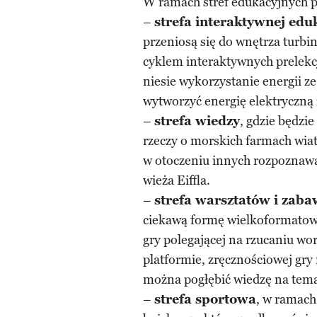
W ramach stref edukacyjnych p
–
strefa interaktywnej edu
przeniosą się do wnętrza turbin
cyklem interaktywnych prelekcj
niesie wykorzystanie energii z
wytworzyć energię elektryczną
–
strefa wiedzy
, gdzie będzi
rzeczy o morskich farmach wiat
w otoczeniu innych rozpoznawa
wieża Eiffla.
–
strefa warsztatów i zaba
ciekawą formę wielkoformatowych
gry polegającej na rzucaniu wo
platformie, zręcznościowej gry
można pogłębić wiedzę na tem
–
strefa sportowa
, w ramach