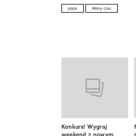
plaże
Wolny czas
Pokazywanie elementów od 1 d
previous element
Konkurs! Wygraj
weekend z nowym