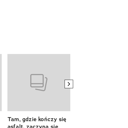
next element
Tam, gdzie kończy się
Szlakiem natury.
asfalt, zaczyna się
Sprawdź, czym