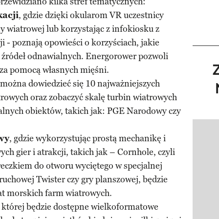
rzewidziano kilka stref tematycznych:
kacji
, gdzie dzięki okularom VR uczestnicy
y wiatrowej lub korzystając z infokiosku z
i - poznają opowieści o korzyściach, jakie
e źródeł odnawialnych. Energorower pozwoli
 za pomocą własnych mięśni.
e można dowiedzieć się 10 najważniejszych
rowych oraz zobaczyć skalę turbin wiatrowych
lnych obiektów, takich jak: PGE Narodowy czy
Pokazy
wy
, gdzie wykorzystując prostą mechanikę i
 gier i atrakcji, takich jak – Cornhole, czyli
reczkiem do otworu wyciętego w specjalnej
 ruchowej Twister czy gry planszowej, będzie
at morskich farm wiatrowych.
 której będzie dostępne wielkoformatowe