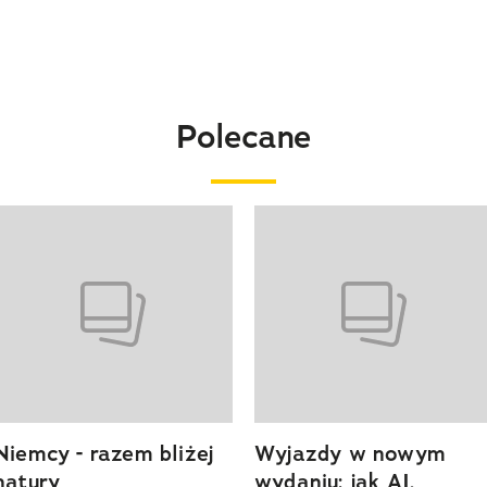
Polecane
o 4 z 20
Niemcy - razem bliżej
Wyjazdy w nowym
natury
wydaniu: jak AI,