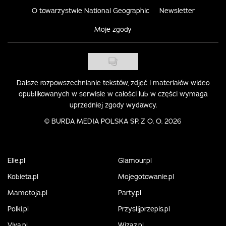
O towarzystwie National Geographic
Newsletter
Moje zgody
Dalsze rozpowszechnianie tekstów, zdjęć i materiałów wideo
opublikowanych w serwisie w całości lub w części wymaga
uprzedniej zgody wydawcy.
©
BURDA MEDIA POLSKA SP. Z O. O. 2026
Elle.pl
Glamour.pl
Kobieta.pl
Mojegotowanie.pl
Mamotoja.pl
Party.pl
Polki.pl
Przyslijprzepis.pl
Viva.pl
Wizaz.pl