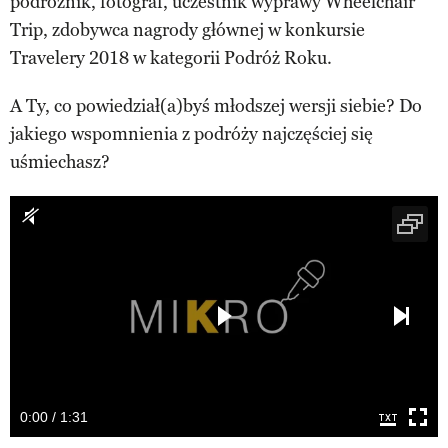
podróżnik, fotograf, uczestnik wyprawy Wheelchair
Trip, zdobywca nagrody głównej w konkursie
Travelery 2018 w kategorii Podróż Roku.
A Ty, co powiedział(a)byś młodszej wersji siebie? Do
jakiego wspomnienia z podróży najczęściej się
uśmiechasz?
0:00 / 1:31