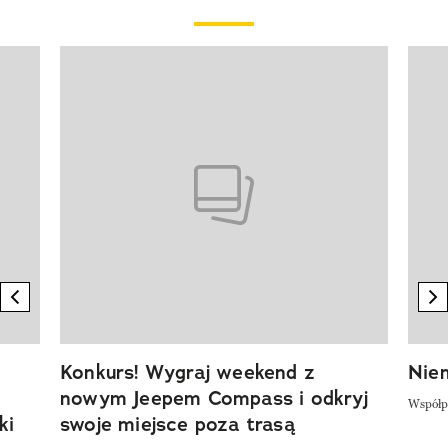
Pokazywanie elementu 1 z 20
previous element
n
Konkurs! Wygraj weekend z
Niem
nowym Jeepem Compass i odkryj
Współp
ki
swoje miejsce poza trasą