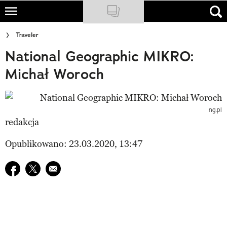
Skip
to
NATIONAL GEOGRAPHIC
Traveler
main
National Geographic MIKRO:
content
TRAVELER
Michał Woroch
PODCASTY
Sklep
ng.pl
redakcja
Newsletter
Opublikowano: 23.03.2020, 13:47
Cuda Polski
Udostępnij na facebook
Udostępnij na twitter
E-mail do przyjaciela
Wielki Konkurs Fotograficzny
Trendbook Podróżniczy
Polecane