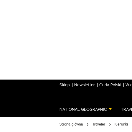
Skip
to
main
content
Sklep
Newsletter
Cuda Polski
Wie
NATIONAL GEOGRAPHIC
TRAV
Strona główna
Traveler
Kierunki