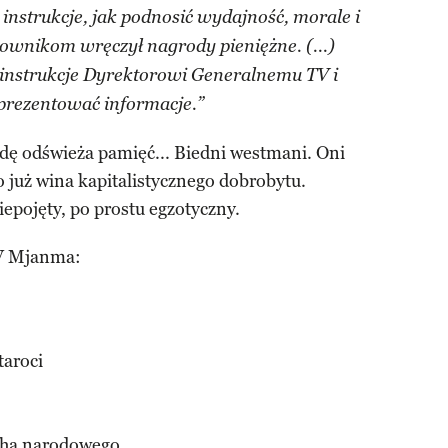
instrukcje, jak podnosić wydajność, morale i
wnikom wręczył nagrody pieniężne. (...)
 instrukcje Dyrektorowi Generalnemu TV i
 prezentować informacje.”
dę odświeża pamięć... Biedni westmani. Oni
to już wina kapitalistycznego dobrobytu.
niepojęty, po prostu egzotyczny.
TV Mjanma:
taroci
ucha narodowego