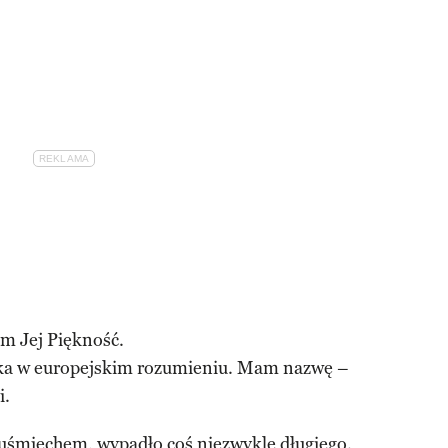
em Jej Piękność.
ka w europejskim rozumieniu. Mam nazwę –
i.
 uśmiechem, wypadło coś niezwykle długiego.