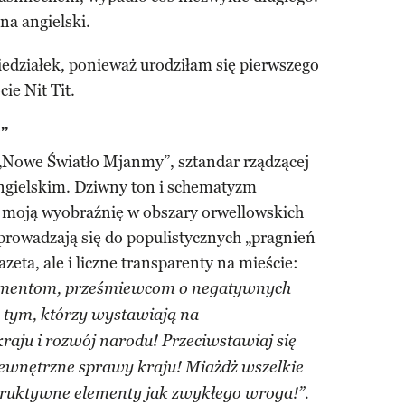
na angielski.
działek, ponieważ urodziłam się pierwszego
ie Nit Tit.
”
„Nowe Światło Mjanmy”, sztandar rządzącej
angielskim. Dziwny ton i schematyzm
 moją wyobraźnię w obszary orwellowskich
rowadzają się do populistycznych „pragnień
azeta, ale i liczne transparenty na mieście:
lementom, prześmiewcom o negatywnych
 tym, którzy wystawiają na
raju i rozwój narodu! Przeciwstawiaj się
ewnętrzne sprawy kraju! Miażdż wszelkie
ruktywne elementy jak zwykłego wroga!”.