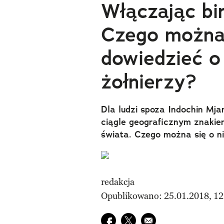
Włączając bi
Czego można 
dowiedzieć o
żołnierzy?
Dla ludzi spoza Indochin Mja
ciągle geograficznym znakie
świata. Czego można się o ni
redakcja
Opublikowano: 25.01.2018, 12
Udostępnij na facebook
Udostępnij na twitter
E-mail do przyjaciela