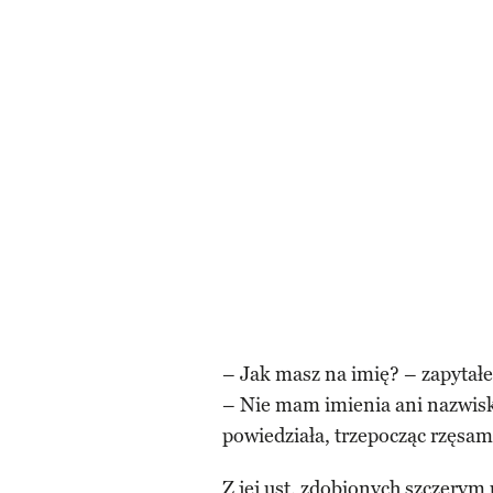
– Jak masz na imię? – zapytał
– Nie mam imienia ani nazwis
powiedziała, trzepocząc rzęsam
Z jej ust, zdobionych szczerym