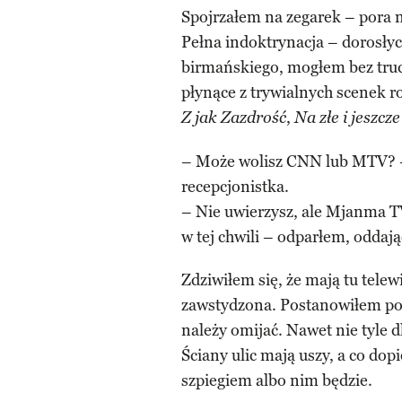
Spojrzałem na zegarek – pora n
Pełna indoktrynacja – dorosłych
birmańskiego, mogłem bez trudu
płynące z trywialnych scenek 
,
Z jak Zazdrość
Na złe i jeszcze
– Może wolisz CNN lub MTV? –
recepcjonistka.
– Nie uwierzysz, ale Mjanma TV
w tej chwili – odparłem, oddaj
Zdziwiłem się, że mają tu telew
zawstydzona. Postanowiłem po
należy omijać. Nawet nie tyle 
Ściany ulic mają uszy, a co dop
szpiegiem albo nim będzie.