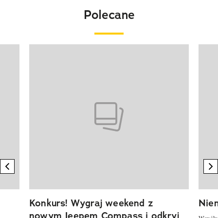
Polecane
Pokazywanie elementu 1 z 20
previous element
n
Konkurs! Wygraj weekend z
Niem
nowym Jeepem Compass i odkryj