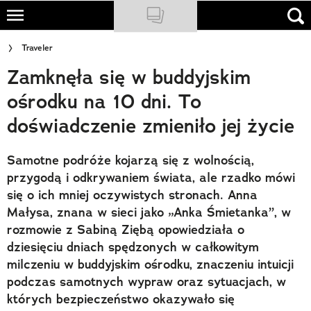
Skip
to
NATIONAL GEOGRAPHIC
Traveler
main
Zamknęła się w buddyjskim
content
TRAVELER
ośrodku na 10 dni. To
PODCASTY
doświadczenie zmieniło jej życie
Sklep
Samotne podróże kojarzą się z wolnością,
Newsletter
przygodą i odkrywaniem świata, ale rzadko mówi
się o ich mniej oczywistych stronach. Anna
Cuda Polski
Małysa, znana w sieci jako „Anka Śmietanka”, w
rozmowie z Sabiną Ziębą opowiedziała o
Wielki Konkurs Fotograficzny
dziesięciu dniach spędzonych w całkowitym
Trendbook Podróżniczy
milczeniu w buddyjskim ośrodku, znaczeniu intuicji
podczas samotnych wypraw oraz sytuacjach, w
Polecane
których bezpieczeństwo okazywało się