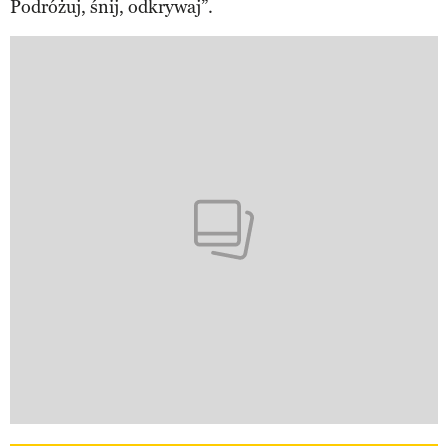
Podróżuj, śnij, odkrywaj”.