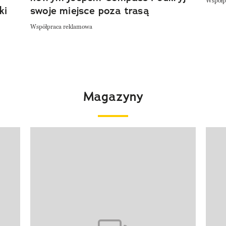
Współp
ki
swoje miejsce poza trasą
Współpraca reklamowa
Magazyny
Pokazywanie elementu 1 z 4