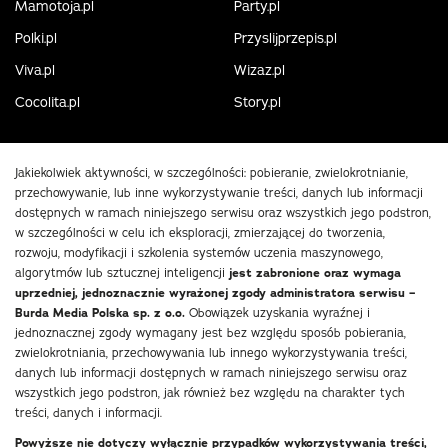
Mamotoja.pl
Party.pl
Polki.pl
Przyslijprzepis.pl
Viva.pl
Wizaz.pl
Cocolita.pl
Story.pl
Jakiekolwiek aktywności, w szczególności: pobieranie, zwielokrotnianie,
przechowywanie, lub inne wykorzystywanie treści, danych lub informacji
dostępnych w ramach niniejszego serwisu oraz wszystkich jego podstron,
w szczególności w celu ich eksploracji, zmierzającej do tworzenia,
rozwoju, modyfikacji i szkolenia systemów uczenia maszynowego,
algorytmów lub sztucznej inteligencji
jest zabronione oraz wymaga
uprzedniej, jednoznacznie wyrażonej zgody administratora serwisu –
Burda Media Polska sp. z o.o.
Obowiązek uzyskania wyraźnej i
jednoznacznej zgody wymagany jest bez względu sposób pobierania,
zwielokrotniania, przechowywania lub innego wykorzystywania treści,
danych lub informacji dostępnych w ramach niniejszego serwisu oraz
wszystkich jego podstron, jak również bez względu na charakter tych
treści, danych i informacji.
Powyższe nie dotyczy wyłącznie przypadków wykorzystywania treści,