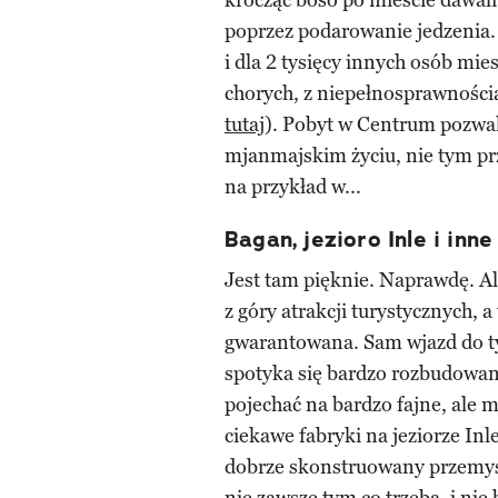
krocząc boso po mieście dawal
poprzez podarowanie jedzenia. 
i dla 2 tysięcy innych osób mie
chorych, z niepełnosprawności
tutaj
). Pobyt w Centrum pozwal
mjanmajskim życiu, nie tym prz
na przykład w...
Bagan, jezioro Inle i inn
Jest tam pięknie. Naprawdę. Al
z góry atrakcji turystycznych, 
gwarantowana. Sam wjazd do ty
spotyka się bardzo rozbudowan
pojechać na bardzo fajne, ale
ciekawe fabryki na jeziorze Inle
dobrze skonstruowany przemys