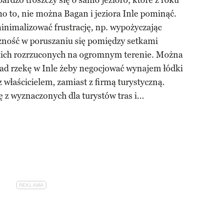
bardzo troszczy się o samo jezioro, które z roku
mo to, nie można Bagan i jeziora Inle pominąć.
nimalizować frustrację, np. wypożyczając
eżność w poruszaniu się pomiędzy setkami
kich rozrzuconych na ogromnym terenie. Można
 nad rzekę w Inle żeby negocjować wynajem łódki
z właścicielem, zamiast z firmą turystyczną.
z wyznaczonych dla turystów tras i...