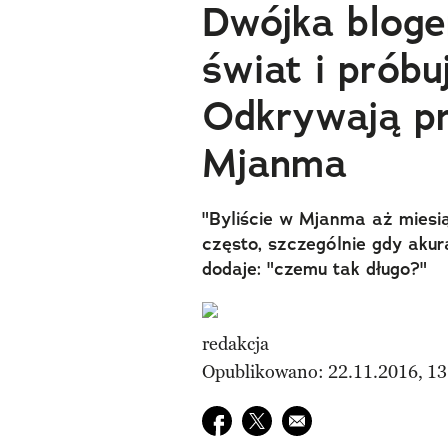
Dwójka bloge
świat i próbu
Odkrywają pr
Mjanma
​"Byliście w Mjanma aż miesi
często, szczególnie gdy akur
dodaje: "czemu tak długo?"
redakcja
Opublikowano: 22.11.2016, 13
Udostępnij na facebook
Udostępnij na twitter
E-mail do przyjaciela