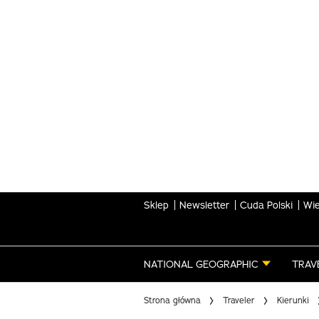
Skip
to
main
content
Sklep
Newsletter
Cuda Polski
Wie
NATIONAL GEOGRAPHIC
TRAV
Strona główna
Traveler
Kierunki