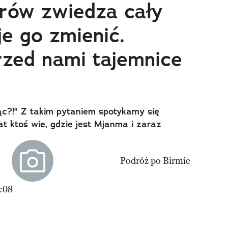
rów zwiedza cały
je go zmienić.
zed nami tajemnice
ąc?!" Z takim pytaniem spotykamy się
at ktoś wie, gdzie jest Mjanma i zaraz
:08