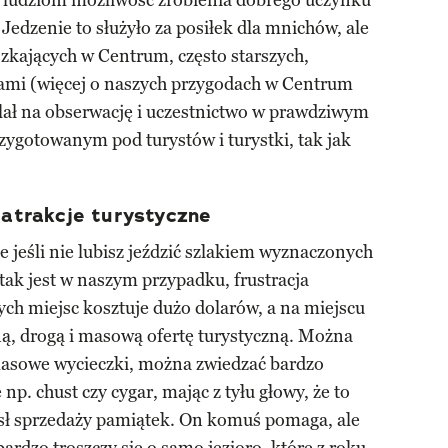
i ludziom możliwość zrobienia dobrego uczynku
Jedzenie to służyło za posiłek dla mnichów, ale
szkających w Centrum, często starszych,
ami (więcej o naszych przygodach w Centrum
ał na obserwację i uczestnictwo w prawdziwym
ygotowanym pod turystów i turystki, tak jak
e atrakcje turystyczne
e jeśli nie lubisz jeździć szlakiem wyznaczonych
a tak jest w naszym przypadku, frustracja
ch miejsc kosztuje dużo dolarów, a na miejscu
ą, drogą i masową ofertę turystyczną. Można
 masowe wycieczki, można zwiedzać bardzo
 np. chust czy cygar, mając z tyłu głowy, że to
ł sprzedaży pamiątek. On komuś pomaga, ale