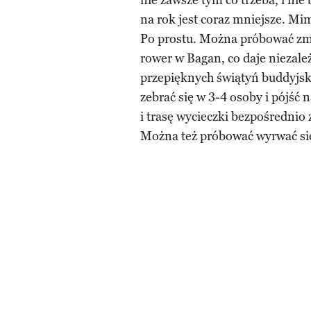
nie zawsze tym co trzeba, i nie 
na rok jest coraz mniejsze. Mi
Po prostu. Można próbować zmi
rower w Bagan, co daje niezal
przepięknych świątyń buddyjs
zebrać się w 3-4 osoby i pójść
i trasę wycieczki bezpośrednio 
Można też próbować wyrwać się 