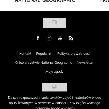
NATIONAL GEOGRAPHIC
TRA
Visit us on Facebook
Visit us on Instagram
Visit us on Youtube
Visit us on Rss
Kontakt
Regulamin
Polityka prywatności
O towarzystwie National Geographic
Newsletter
Moje zgody
Dalsze rozpowszechnianie tekstów, zdjęć i materiałów wideo
opublikowanych w serwisie w całości lub w części wymaga
uprzedniej zgody wydawcy.