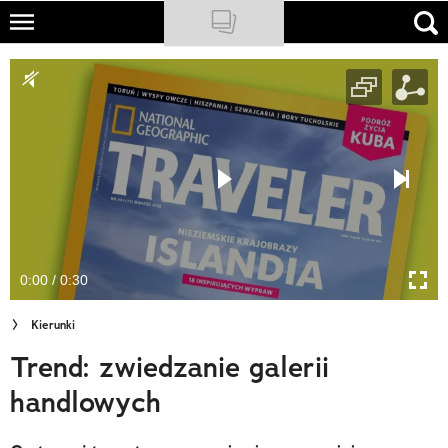
Skip
to
NATIONAL GEOGRAPHIC
main
content
TRAVELER
PODCASTY
Sklep
Newsletter
0:00 / 0:30
Cuda Polski
Kierunki
Wielki Konkurs Fotograficzny
Trend: zwiedzanie galerii
Trendbook Podróżniczy
handlowych
Polecane