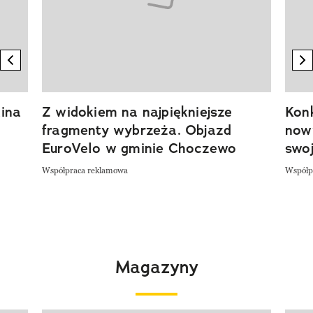
previous element
n
ina
Z widokiem na najpiękniejsze
Kon
fragmenty wybrzeża. Objazd
now
EuroVelo w gminie Choczewo
swoj
Współpraca reklamowa
Współp
Magazyny