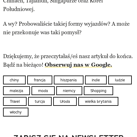
Chinach, Tajlandii, Singapurze oraz Korei
Południowej.
A wy? Probowaliście takiej formy wyjazdów? A może
nie przekonuje was taki pomysł?
Dziękujemy, że przeczytałaś/eś nasz artykuł do końca.
Bądź na bieżąco!
Obserwuj nas w Google.
chiny
francja
hiszpania
indie
ludzie
malezja
moda
niemcy
Shopping
Travel
turcja
Uroda
wielka brytania
włochy