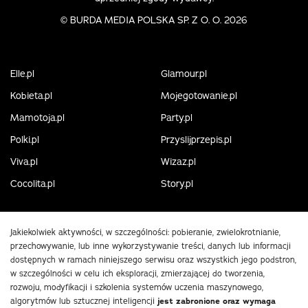
©
BURDA MEDIA POLSKA SP. Z O. O. 2026
Elle.pl
Glamour.pl
Kobieta.pl
Mojegotowanie.pl
Mamotoja.pl
Party.pl
Polki.pl
Przyslijprzepis.pl
Viva.pl
Wizaz.pl
Cocolita.pl
Story.pl
Jakiekolwiek aktywności, w szczególności: pobieranie, zwielokrotnianie,
przechowywanie, lub inne wykorzystywanie treści, danych lub informacji
dostępnych w ramach niniejszego serwisu oraz wszystkich jego podstron,
w szczególności w celu ich eksploracji, zmierzającej do tworzenia,
rozwoju, modyfikacji i szkolenia systemów uczenia maszynowego,
algorytmów lub sztucznej inteligencji
jest zabronione oraz wymaga