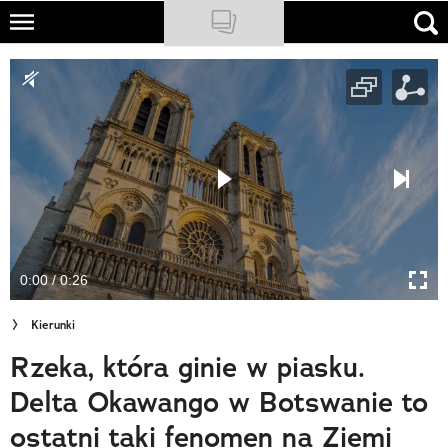
Skip
to
NATIONAL GEOGRAPHIC
main
content
TRAVELER
PODCASTY
Sklep
Newsletter
0:00 / 0:26
Cuda Polski
Kierunki
Wielki Konkurs Fotograficzny
Rzeka, która ginie w piasku.
Trendbook Podróżniczy
Delta Okawango w Botswanie to
Polecane
ostatni taki fenomen na Ziemi