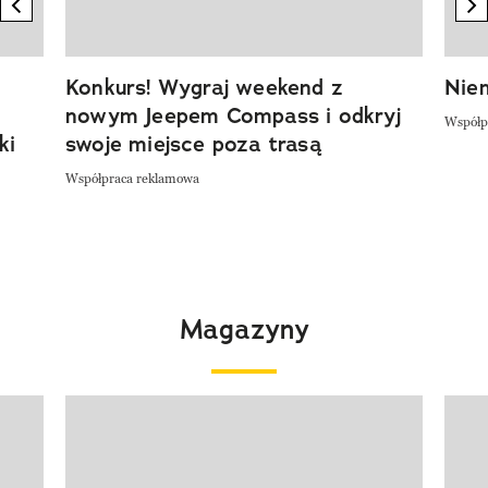
previous element
n
Konkurs! Wygraj weekend z
Niem
nowym Jeepem Compass i odkryj
Współp
ki
swoje miejsce poza trasą
Współpraca reklamowa
Magazyny
Pokazywanie elementu 1 z 4