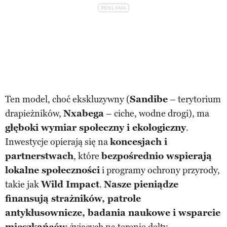
Ten model, choć ekskluzywny (
Sandibe
– terytorium
drapieżników,
Nxabega
– ciche, wodne drogi), ma
głęboki wymiar społeczny i ekologiczny
.
Inwestycje opierają się na
koncesjach i
partnerstwach
, które
bezpośrednio wspierają
lokalne społeczności
i programy ochrony przyrody,
takie jak
Wild Impact
.
Nasze pieniądze
finansują strażników, patrole
antykłusownicze, badania naukowe i wsparcie
mieszkańców
żyjących na terenie delty.