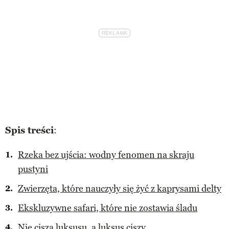
Spis treści
:
Rzeka bez ujścia: wodny fenomen na skraju
pustyni
Zwierzęta, które nauczyły się żyć z kaprysami delty
Ekskluzywne safari, które nie zostawia śladu
Nie cisza luksusu, a luksus ciszy