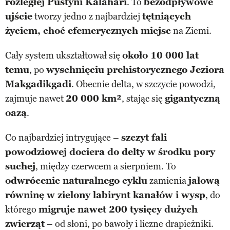
rozległej Pustyni Kalahari
. To
bezodpływowe
ujście
tworzy jedno z najbardziej
tętniących
życiem, choć efemerycznych miejsc
na Ziemi.
Cały system ukształtował się
około 10 000 lat
temu
, po
wyschnięciu prehistorycznego Jeziora
Makgadikgadi
. Obecnie delta, w szczycie powodzi,
zajmuje nawet
20 000 km²
, stając się
gigantyczną
oazą
.
Co najbardziej intrygujące –
szczyt fali
powodziowej dociera do delty w środku pory
suchej
, między czerwcem a sierpniem. To
odwrócenie naturalnego cyklu
zamienia
jałową
równinę w zielony labirynt kanałów i wysp
, do
którego
migruje nawet 200 tysięcy dużych
zwierząt
– od słoni, po bawoły i liczne drapieżniki.