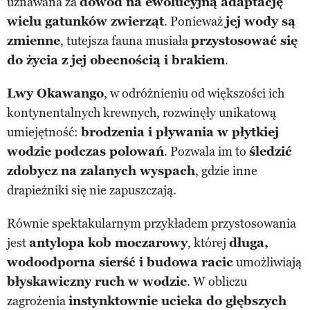
uznawana za
dowód na ewolucyjną adaptację
wielu gatunków zwierząt
. Ponieważ
jej wody są
zmienne
, tutejsza fauna musiała
przystosować się
do życia z jej obecnością i brakiem
.
Lwy Okawango
, w odróżnieniu od większości ich
kontynentalnych krewnych, rozwinęły unikatową
umiejętność:
brodzenia i pływania w płytkiej
wodzie podczas polowań
. Pozwala im to
śledzić
zdobycz na zalanych wyspach
, gdzie inne
drapieżniki się nie zapuszczają.
Równie spektakularnym przykładem przystosowania
jest
antylopa kob moczarowy
, której
długa,
wodoodporna sierść i budowa racic
umożliwiają
błyskawiczny ruch w wodzie
. W obliczu
zagrożenia
instynktownie ucieka do głębszych