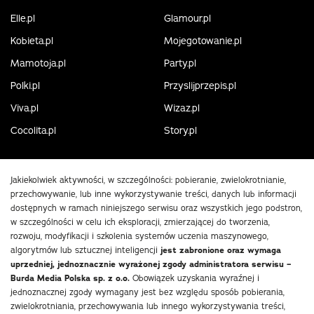
Elle.pl
Glamour.pl
Kobieta.pl
Mojegotowanie.pl
Mamotoja.pl
Party.pl
Polki.pl
Przyslijprzepis.pl
Viva.pl
Wizaz.pl
Cocolita.pl
Story.pl
Jakiekolwiek aktywności, w szczególności: pobieranie, zwielokrotnianie,
przechowywanie, lub inne wykorzystywanie treści, danych lub informacji
dostępnych w ramach niniejszego serwisu oraz wszystkich jego podstron,
w szczególności w celu ich eksploracji, zmierzającej do tworzenia,
rozwoju, modyfikacji i szkolenia systemów uczenia maszynowego,
algorytmów lub sztucznej inteligencji
jest zabronione oraz wymaga
uprzedniej, jednoznacznie wyrażonej zgody administratora serwisu –
Burda Media Polska sp. z o.o.
Obowiązek uzyskania wyraźnej i
jednoznacznej zgody wymagany jest bez względu sposób pobierania,
zwielokrotniania, przechowywania lub innego wykorzystywania treści,