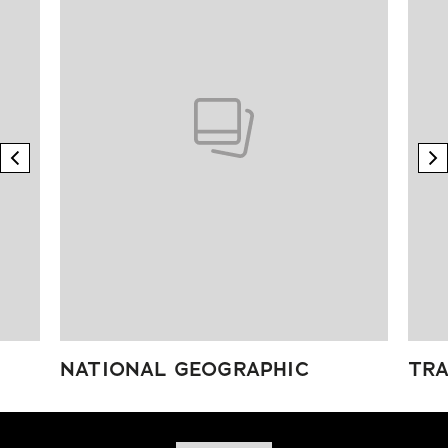
previous element
n
NATIONAL GEOGRAPHIC
TRA