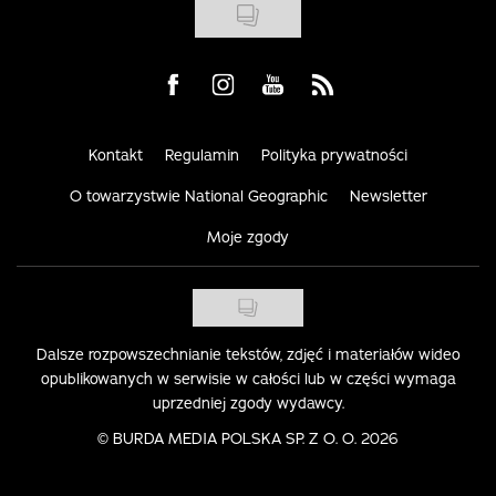
Visit us on Facebook
Visit us on Instagram
Visit us on Youtube
Visit us on Rss
Kontakt
Regulamin
Polityka prywatności
O towarzystwie National Geographic
Newsletter
Moje zgody
Dalsze rozpowszechnianie tekstów, zdjęć i materiałów wideo
opublikowanych w serwisie w całości lub w części wymaga
uprzedniej zgody wydawcy.
©
BURDA MEDIA POLSKA SP. Z O. O. 2026