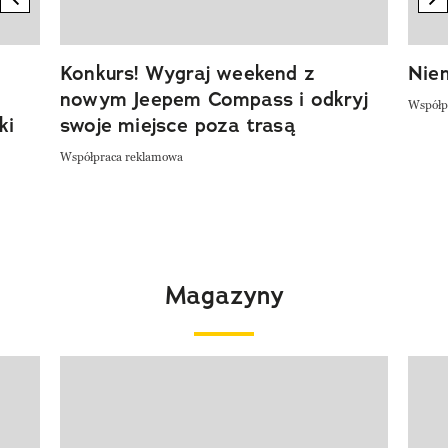
Konkurs! Wygraj weekend z
Niem
nowym Jeepem Compass i odkryj
Współp
ki
swoje miejsce poza trasą
Współpraca reklamowa
Magazyny
Pokazywanie elementu 1 z 4