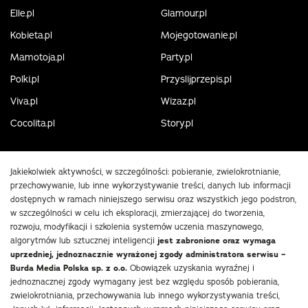
Elle.pl
Glamour.pl
Kobieta.pl
Mojegotowanie.pl
Mamotoja.pl
Party.pl
Polki.pl
Przyslijprzepis.pl
Viva.pl
Wizaz.pl
Cocolita.pl
Story.pl
Jakiekolwiek aktywności, w szczególności: pobieranie, zwielokrotnianie,
przechowywanie, lub inne wykorzystywanie treści, danych lub informacji
dostępnych w ramach niniejszego serwisu oraz wszystkich jego podstron,
w szczególności w celu ich eksploracji, zmierzającej do tworzenia,
rozwoju, modyfikacji i szkolenia systemów uczenia maszynowego,
algorytmów lub sztucznej inteligencji
jest zabronione oraz wymaga
uprzedniej, jednoznacznie wyrażonej zgody administratora serwisu –
Burda Media Polska sp. z o.o.
Obowiązek uzyskania wyraźnej i
jednoznacznej zgody wymagany jest bez względu sposób pobierania,
zwielokrotniania, przechowywania lub innego wykorzystywania treści,