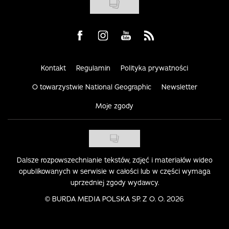
Visit us on Facebook
Visit us on Instagram
Visit us on Youtube
Visit us on Rss
Kontakt
Regulamin
Polityka prywatności
O towarzystwie National Geographic
Newsletter
Moje zgody
Dalsze rozpowszechnianie tekstów, zdjęć i materiałów wideo
opublikowanych w serwisie w całości lub w części wymaga
uprzedniej zgody wydawcy.
©
BURDA MEDIA POLSKA SP. Z O. O. 2026