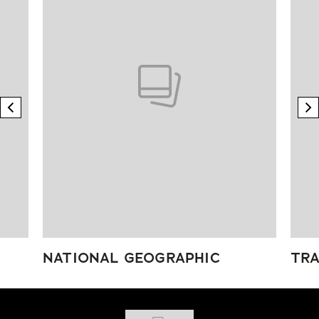
previous element
n
NATIONAL GEOGRAPHIC
TRA