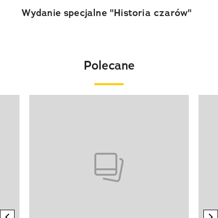
Wydanie specjalne "Historia czarów"
Polecane
Pokazywanie elementu 1 z 20
previous element
n