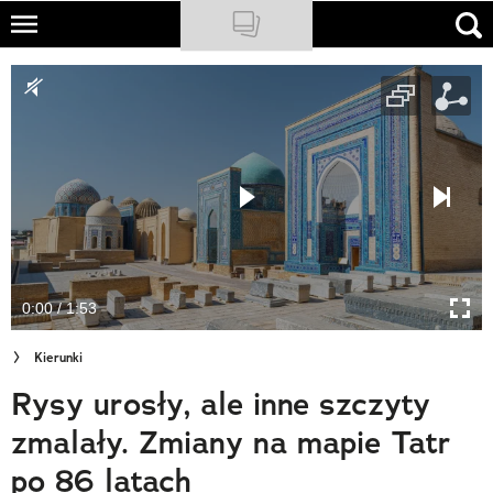
Skip
to
NATIONAL GEOGRAPHIC
main
content
TRAVELER
PODCASTY
Sklep
Newsletter
0:00 / 1:53
Cuda Polski
Kierunki
Wielki Konkurs Fotograficzny
Rysy urosły, ale inne szczyty
Trendbook Podróżniczy
zmalały. Zmiany na mapie Tatr
Polecane
po 86 latach