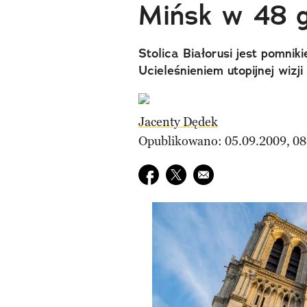
Mińsk w 48 
Stolica Białorusi jest pomnik
Ucieleśnieniem utopijnej wizj
Jacenty Dędek
Opublikowano: 05.09.2009, 08
Udostępnij na facebook
Udostępnij na twitter
E-mail do przyjaciela