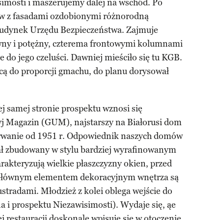
imosti i maszerujemy dalej na wschód. Po
w z fasadami ozdobionymi różnorodną
budynek Urzędu Bezpieczeństwa. Zajmuje
ywny i potężny, czterema frontowymi kolumnami
 do jego czeluści. Dawniej mieściło się tu KGB.
cą do proporcji gmachu, do planu dorysował
ej samej stronie prospektu wznosi się
j Magazin (GUM), najstarszy na Białorusi dom
erwanie od 1951 r. Odpowiednik naszych domów
ł zbudowany w stylu bardziej wyrafinowanym
rakteryzują wielkie płaszczyzny okien, przed
. Głównym elementem dekoracyjnym wnętrza są
tradami. Młodzież z kolei oblega wejście do
a i prospektu Niezawisimosti). Wydaje się, ąe
 restauracji doskonale wpisuje się w otoczenie.