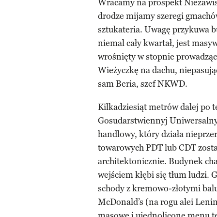
Wracamy na prospekt Niezawis
drodze mijamy szeregi gmachó
sztukateria. Uwagę przykuwa 
niemal cały kwartał, jest mas
wrośnięty w stopnie prowadzące
Wieżyczkę na dachu, niepasują
sam Beria, szef NKWD.
Kilkadziesiąt metrów dalej po t
Gosudarstwiennyj Uniwersalny
handlowy, który działa nieprz
towarowych PDT lub CDT zosta
architektonicznie. Budynek cha
wejściem kłębi się tłum ludzi
schody z kremowo-złotymi balus
McDonald’s (na rogu alei Lenin
masowe i ujednolicone menu tej