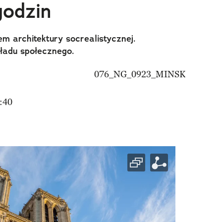
godzin
iem architektury socrealistycznej.
i ładu społecznego.
:40