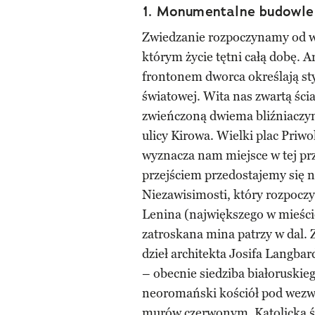
1. Monumentalne budowle
Zwiedzanie rozpoczynamy od 
którym życie tętni całą dobę. 
frontonem dworca określają st
światowej. Wita nas zwartą ś
zwieńczoną dwiema bliźniaczym
ulicy Kirowa. Wielki plac Priw
wyznacza nam miejsce w tej p
przejściem przedostajemy się 
Niezawisimosti, który rozpoczy
Lenina (największego w mieście
zatroskana mina patrzy w dal. 
dzieł architekta Josifa Langba
– obecnie siedziba białoruskie
neoromański kościół pod wezw
murów czerwonym. Katolicką ś