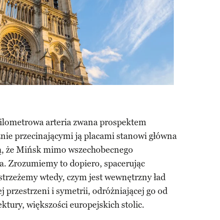
lometrowa arteria zwana prospektem
nie przecinającymi ją placami stanowi główna
zą, że Mińsk mimo wszechobecnego
. Zrozumiemy to dopiero, spacerując
ostrzeżemy wtedy, czym jest wewnętrzny ład
 przestrzeni i symetrii, odróżniającej go od
ektury, większości europejskich stolic.