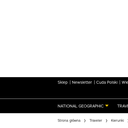
Skip
to
main
content
Sklep
Newsletter
Cuda Polski
Wie
NATIONAL GEOGRAPHIC
TRAV
Strona główna
Traveler
Kierunki