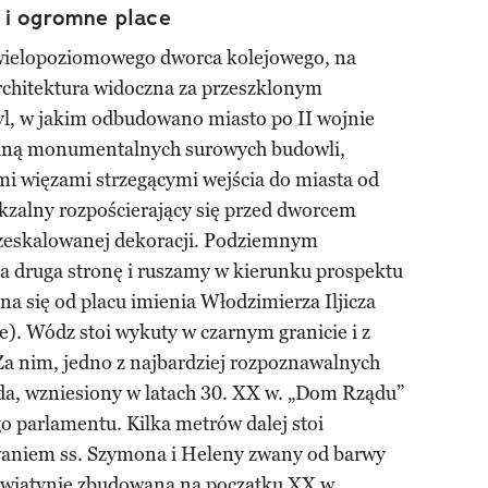
 i ogromne place
wielopoziomowego dworca kolejowego, na
Architektura widoczna za przeszklonym
yl, w jakim odbudowano miasto po II wojnie
cianą monumentalnych surowych budowli,
i więzami strzegącymi wejścia do miasta od
okzalny rozpościerający się przed dworcem
rzeskalowanej dekoracji. Podziemnym
na druga stronę i ruszamy w kierunku prospektu
na się od placu imienia Włodzimierza Iljicza
). Wódz stoi wykuty w czarnym granicie i z
Za nim, jedno z najbardziej rozpoznawalnych
rda, wzniesiony w latach 30. XX w. „Dom Rządu”
go parlamentu. Kilka metrów dalej stoi
aniem ss. Szymona i Heleny zwany od barwy
wiątynię zbudowana na początku XX w.