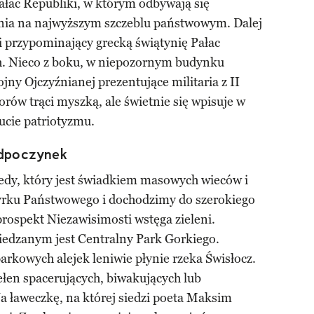
łac Republiki, w którym odbywają się
ania na najwyższym szczeblu państwowym. Dalej
i przypominający grecką świątynię Pałac
. Nieco z boku, w niepozornym budynku
ny Ojczyźnianej prezentujące militaria z II
orów trąci myszką, ale świetnie się wpisuje w
ucie patriotyzmu.
odpoczynek
edy, który jest świadkiem masowych wieców i
rku Państwowego i dochodzimy do szerokiego
rospekt Niezawisimosti wstęga zieleni.
iedzanym jest Centralny Park Gorkiego.
arkowych alejek leniwie płynie rzeka Świsłocz.
pełen spacerujących, biwakujących lub
 ławeczkę, na której siedzi poeta Maksim