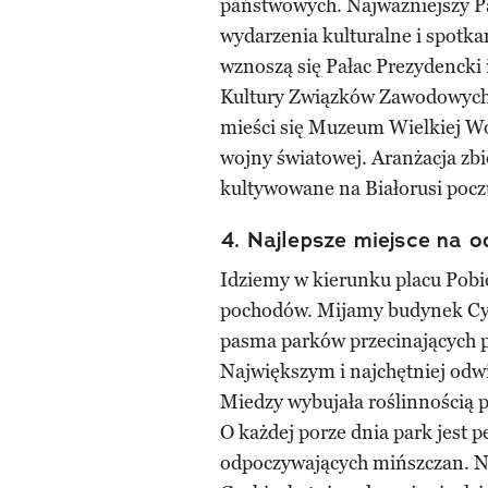
państwowych. Najważniejszy Pa
wydarzenia kulturalne i spotk
wznoszą się Pałac Prezydencki 
Kultury Związków Zawodowych
mieści się Muzeum Wielkiej Woj
wojny światowej. Aranżacja zbi
kultywowane na Białorusi pocz
4. Najlepsze miejsce na 
Idziemy w kierunku placu Pobi
pochodów. Mijamy budynek Cy
pasma parków przecinających p
Największym i najchętniej odw
Miedzy wybujała roślinnością p
O każdej porze dnia park jest 
odpoczywających mińszczan. Na