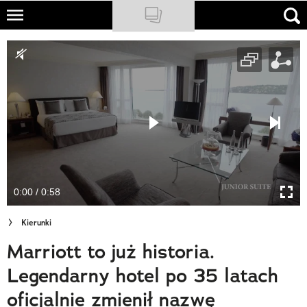
Skip
to
NATIONAL GEOGRAPHIC
main
content
TRAVELER
PODCASTY
Sklep
Newsletter
0:00 / 0:58
Cuda Polski
Kierunki
Wielki Konkurs Fotograficzny
Marriott to już historia.
Trendbook Podróżniczy
Legendarny hotel po 35 latach
Polecane
oficjalnie zmienił nazwę