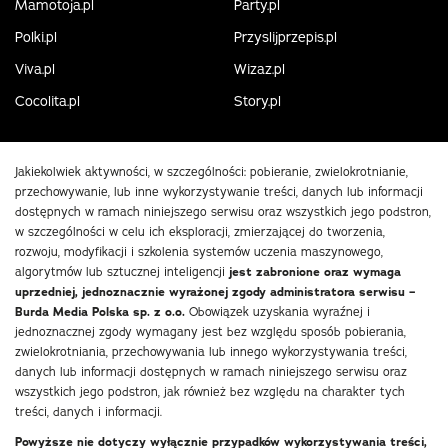
Mamotoja.pl
Party.pl
Polki.pl
Przyslijprzepis.pl
Viva.pl
Wizaz.pl
Cocolita.pl
Story.pl
Jakiekolwiek aktywności, w szczególności: pobieranie, zwielokrotnianie,
przechowywanie, lub inne wykorzystywanie treści, danych lub informacji
dostępnych w ramach niniejszego serwisu oraz wszystkich jego podstron,
w szczególności w celu ich eksploracji, zmierzającej do tworzenia,
rozwoju, modyfikacji i szkolenia systemów uczenia maszynowego,
algorytmów lub sztucznej inteligencji
jest zabronione oraz wymaga
uprzedniej, jednoznacznie wyrażonej zgody administratora serwisu –
Burda Media Polska sp. z o.o.
Obowiązek uzyskania wyraźnej i
jednoznacznej zgody wymagany jest bez względu sposób pobierania,
zwielokrotniania, przechowywania lub innego wykorzystywania treści,
danych lub informacji dostępnych w ramach niniejszego serwisu oraz
wszystkich jego podstron, jak również bez względu na charakter tych
treści, danych i informacji.
Powyższe nie dotyczy wyłącznie przypadków wykorzystywania treści,