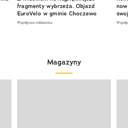
fragmenty wybrzeża. Objazd
now
EuroVelo w gminie Choczewo
swoj
Współpraca reklamowa
Współp
Magazyny
Pokazywanie elementu 1 z 4