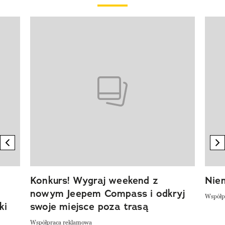
Pokazywanie elementu 1 z 20
previous element
n
Konkurs! Wygraj weekend z
Niem
nowym Jeepem Compass i odkryj
Współp
ki
swoje miejsce poza trasą
Współpraca reklamowa