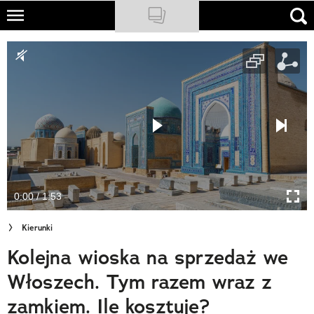
Skip
to
NATIONAL GEOGRAPHIC
main
content
TRAVELER
PODCASTY
Sklep
Newsletter
0:00 / 1:53
Cuda Polski
Kierunki
Wielki Konkurs Fotograficzny
Kolejna wioska na sprzedaż we
Trendbook Podróżniczy
Włoszech. Tym razem wraz z
Polecane
zamkiem. Ile kosztuje?