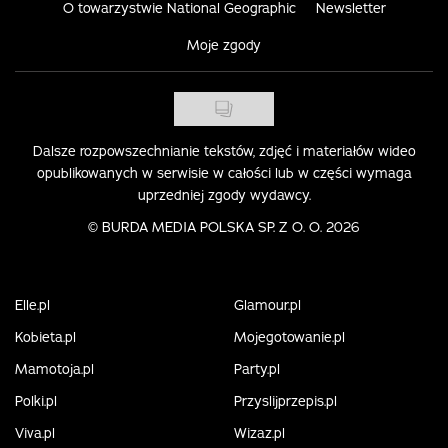
O towarzystwie National Geographic
Newsletter
Moje zgody
Dalsze rozpowszechnianie tekstów, zdjęć i materiałów wideo
opublikowanych w serwisie w całości lub w części wymaga
uprzedniej zgody wydawcy.
©
BURDA MEDIA POLSKA SP. Z O. O. 2026
Elle.pl
Glamour.pl
Kobieta.pl
Mojegotowanie.pl
Mamotoja.pl
Party.pl
Polki.pl
Przyslijprzepis.pl
Viva.pl
Wizaz.pl