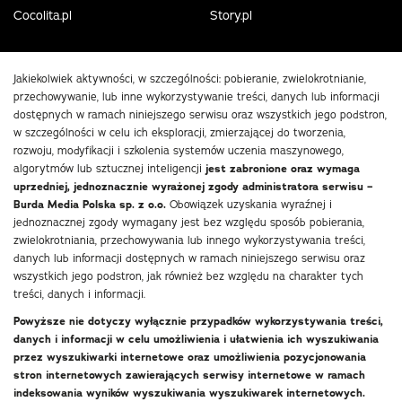
Cocolita.pl
Story.pl
Jakiekolwiek aktywności, w szczególności: pobieranie, zwielokrotnianie,
przechowywanie, lub inne wykorzystywanie treści, danych lub informacji
dostępnych w ramach niniejszego serwisu oraz wszystkich jego podstron,
w szczególności w celu ich eksploracji, zmierzającej do tworzenia,
rozwoju, modyfikacji i szkolenia systemów uczenia maszynowego,
algorytmów lub sztucznej inteligencji
jest zabronione oraz wymaga
uprzedniej, jednoznacznie wyrażonej zgody administratora serwisu –
Burda Media Polska sp. z o.o.
Obowiązek uzyskania wyraźnej i
jednoznacznej zgody wymagany jest bez względu sposób pobierania,
zwielokrotniania, przechowywania lub innego wykorzystywania treści,
danych lub informacji dostępnych w ramach niniejszego serwisu oraz
wszystkich jego podstron, jak również bez względu na charakter tych
treści, danych i informacji.
Powyższe nie dotyczy wyłącznie przypadków wykorzystywania treści,
danych i informacji w celu umożliwienia i ułatwienia ich wyszukiwania
przez wyszukiwarki internetowe oraz umożliwienia pozycjonowania
stron internetowych zawierających serwisy internetowe w ramach
indeksowania wyników wyszukiwania wyszukiwarek internetowych.