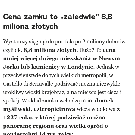
Cena zamku to „zaledwie” 8,8
miliona złotych
Wystarczy sięgnąć do portfela po 2 miliony dolarów,
czyli ok.
8,8 miliona złotych.
Dużo? To
cena
mniej więcej dużego mieszkania w Nowym
Jorku lub kamienicy w Londynie.
Jednak w
przeciwieństwie do tych wielkich metropolii, w
Castello di Serravalle podziwiać można niezwykle
urokliwy włoski krajobraz, a na miejscu jest cisza i
spokój. W skład zamku wchodzą m.in.
domek
myśliwski, czteropiętrowa
wieża widokowa
z
1227 roku, z której podziwiać można
panoramę regionu oraz wielki ogród o
powierzchni 14 tys. m
kw.