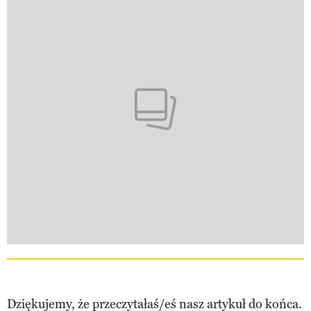
Dziękujemy, że przeczytałaś/eś nasz artykuł do końca.