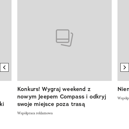
Pokazywanie elementu 1 z 20
previous element
n
Konkurs! Wygraj weekend z
Niem
nowym Jeepem Compass i odkryj
Współp
ki
swoje miejsce poza trasą
Współpraca reklamowa