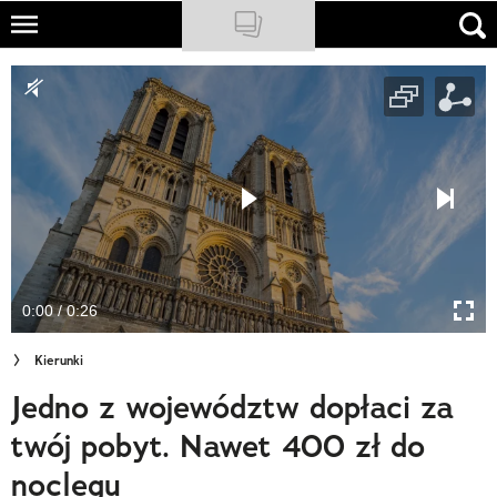
Skip
to
NATIONAL GEOGRAPHIC
main
content
TRAVELER
PODCASTY
Sklep
Newsletter
0:00 / 0:26
Cuda Polski
Kierunki
Wielki Konkurs Fotograficzny
Jedno z województw dopłaci za
Trendbook Podróżniczy
twój pobyt. Nawet 400 zł do
Polecane
noclegu