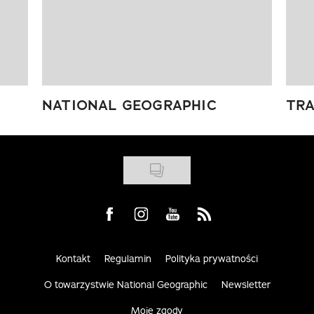
NATIONAL GEOGRAPHIC
TRA
Visit us on Facebook
Visit us on Instagram
Visit us on Youtube
Visit us on Rss
Kontakt
Regulamin
Polityka prywatności
O towarzystwie National Geographic
Newsletter
Moje zgody