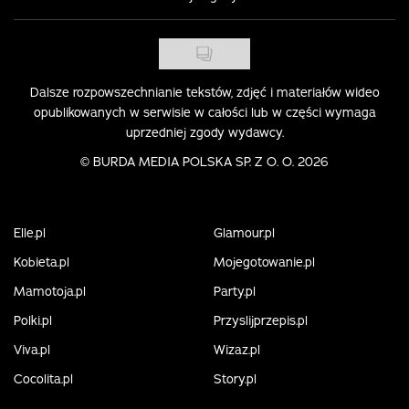
Dalsze rozpowszechnianie tekstów, zdjęć i materiałów wideo
opublikowanych w serwisie w całości lub w części wymaga
uprzedniej zgody wydawcy.
©
BURDA MEDIA POLSKA SP. Z O. O. 2026
Elle.pl
Glamour.pl
Kobieta.pl
Mojegotowanie.pl
Mamotoja.pl
Party.pl
Polki.pl
Przyslijprzepis.pl
Viva.pl
Wizaz.pl
Cocolita.pl
Story.pl