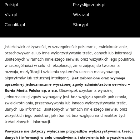
Polki.pl
Przyslijprzepis.pl
Viva.pl
Wizaz.pl
Cocolita.pl
Story.pl
Jakiekolwiek aktywności, w szczególności: pobieranie, zwielokrotnianie,
przechowywanie, lub inne wykorzystywanie treści, danych lub informacji
dostępnych w ramach niniejszego serwisu oraz wszystkich jego podstron,
w szczególności w celu ich eksploracji, zmierzającej do tworzenia,
rozwoju, modyfikacji i szkolenia systemów uczenia maszynowego,
algorytmów lub sztucznej inteligencji
jest zabronione oraz wymaga
uprzedniej, jednoznacznie wyrażonej zgody administratora serwisu –
Burda Media Polska sp. z o.o.
Obowiązek uzyskania wyraźnej i
jednoznacznej zgody wymagany jest bez względu sposób pobierania,
zwielokrotniania, przechowywania lub innego wykorzystywania treści,
danych lub informacji dostępnych w ramach niniejszego serwisu oraz
wszystkich jego podstron, jak również bez względu na charakter tych
treści, danych i informacji.
Powyższe nie dotyczy wyłącznie przypadków wykorzystywania treści,
danych i informacji w celu umożliwienia i ułatwienia ich wyszukiwania