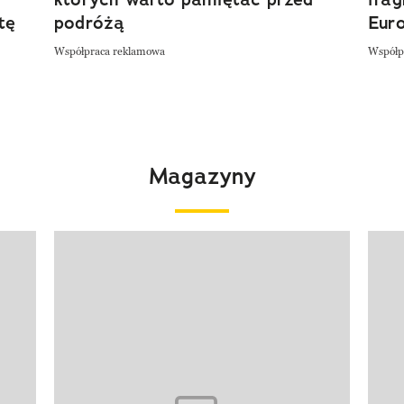
tę
podróżą
Eur
Współpraca reklamowa
Współp
Magazyny
Pokazywanie elementu 1 z 4