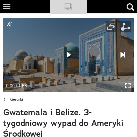
Skip
to
NATIONAL GEOGRAPHIC
main
content
TRAVELER
PODCASTY
Sklep
Newsletter
0:00 / 1:53
Cuda Polski
Kierunki
Wielki Konkurs Fotograficzny
Gwatemala i Belize. 3-
Trendbook Podróżniczy
tygodniowy wypad do Ameryki
Polecane
Środkowej