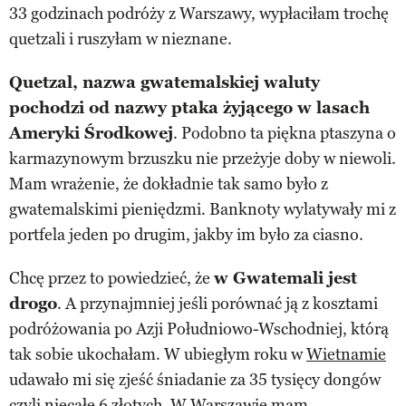
33 godzinach podróży z Warszawy, wypłaciłam trochę
quetzali i ruszyłam w nieznane.
Quetzal, nazwa gwatemalskiej waluty
pochodzi od nazwy ptaka żyjącego w lasach
Ameryki Środkowej
. Podobno ta piękna ptaszyna o
karmazynowym brzuszku nie przeżyje doby w niewoli.
Mam wrażenie, że dokładnie tak samo było z
gwatemalskimi pieniędzmi. Banknoty wylatywały mi z
portfela jeden po drugim, jakby im było za ciasno.
Chcę przez to powiedzieć, że
w Gwatemali jest
drogo
. A przynajmniej jeśli porównać ją z kosztami
podróżowania po Azji Południowo-Wschodniej, którą
tak sobie ukochałam. W ubiegłym roku w
Wietnamie
udawało mi się zjeść śniadanie za 35 tysięcy dongów
czyli niecałe 6 złotych. W Warszawie mam