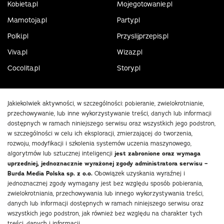
Kobieta.pl
Mojegotowanie.pl
Mamotoja.pl
Party.pl
Polki.pl
Przyslijprzepis.pl
Viva.pl
Wizaz.pl
Cocolita.pl
Story.pl
Jakiekolwiek aktywności, w szczególności: pobieranie, zwielokrotnianie,
przechowywanie, lub inne wykorzystywanie treści, danych lub informacji
dostępnych w ramach niniejszego serwisu oraz wszystkich jego podstron,
w szczególności w celu ich eksploracji, zmierzającej do tworzenia,
rozwoju, modyfikacji i szkolenia systemów uczenia maszynowego,
algorytmów lub sztucznej inteligencji
jest zabronione oraz wymaga
uprzedniej, jednoznacznie wyrażonej zgody administratora serwisu –
Burda Media Polska sp. z o.o.
Obowiązek uzyskania wyraźnej i
jednoznacznej zgody wymagany jest bez względu sposób pobierania,
zwielokrotniania, przechowywania lub innego wykorzystywania treści,
danych lub informacji dostępnych w ramach niniejszego serwisu oraz
wszystkich jego podstron, jak również bez względu na charakter tych
treści, danych i informacji.