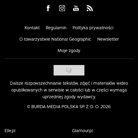
Visit us on Facebook
Visit us on Instagram
Visit us on Youtube
Visit us on Rss
Kontakt
Regulamin
Polityka prywatności
O towarzystwie National Geographic
Newsletter
Moje zgody
Dalsze rozpowszechnianie tekstów, zdjęć i materiałów wideo
opublikowanych w serwisie w całości lub w części wymaga
uprzedniej zgody wydawcy.
©
BURDA MEDIA POLSKA SP. Z O. O. 2026
Elle.pl
Glamour.pl