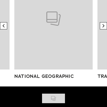
previous element
n
NATIONAL GEOGRAPHIC
TRA