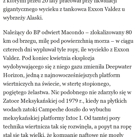
z którymi przed 20 laty pracował przy likwidacji
gigantycznego wycieku z tankowca Exxon Valdez u
wybrzeży Alaski.
Należący do BP odwiert Macondo – zlokalizowany 80
km od brzegu, milę pod powierzchnią morza – w ciągu
czterech dni wypluwał tyle ropy, ile wyciekło z Exxon
Valdez. Pod koniec kwietnia eksplozja
wydobywającego się z niego gazu zmieniła Deepwater
Horizon, jedną z najnowocześniejszych platform
wiertniczych na świecie, w stertę stopionego,
pogiętego żelastwa. Nic podobnego nie zdarzyło się w
Zatoce Meksykańskiej od 1979 r., kiedy na płytkich
wodach zatoki Campeche doszło do wybuchu
meksykańskiej platformy Ixtoc I. Od tamtej pory
technika wiertnicza tak się rozwinęła, a popyt na ropę
stał się tak wielki, że kompanie naftowe nie mogły