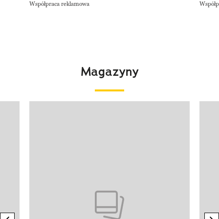
Współpraca reklamowa
Współp
Magazyny
Pokazywanie elementu 1 z 4