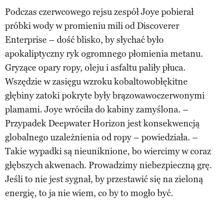
Podczas czerwcowego rejsu zespół Joye pobierał
próbki wody w promieniu mili od Discoverer
Enterprise – dość blisko, by słychać było
apokaliptyczny ryk ogromnego płomienia metanu.
Gryzące opary ropy, oleju i asfaltu paliły płuca.
Wszędzie w zasięgu wzroku kobaltowobłękitne
głębiny zatoki pokryte były brązowawoczerwonymi
plamami. Joye wróciła do kabiny zamyślona. –
Przypadek Deepwater Horizon jest konsekwencją
globalnego uzależnienia od ropy – powiedziała. –
Takie wypadki są nieuniknione, bo wiercimy w coraz
głębszych akwenach. Prowadzimy niebezpieczną grę.
Jeśli to nie jest sygnał, by przestawić się na zieloną
energię, to ja nie wiem, co by to mogło być.