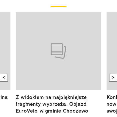
Pokazywanie elementu 1 z 20
previous element
n
ina
Z widokiem na najpiękniejsze
Kon
fragmenty wybrzeża. Objazd
now
EuroVelo w gminie Choczewo
swoj