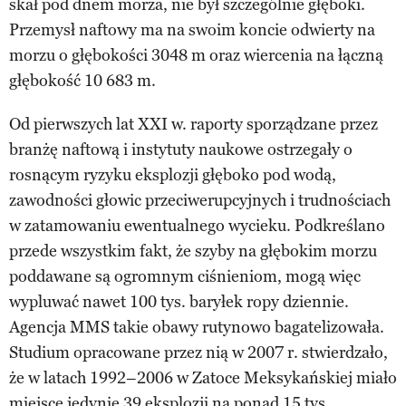
skał pod dnem morza, nie był szczególnie głęboki.
Przemysł naftowy ma na swoim koncie odwierty na
morzu o głębokości 3048 m oraz wiercenia na łączną
głębokość 10 683 m.
Od pierwszych lat XXI w. raporty sporządzane przez
branżę naftową i instytuty naukowe ostrzegały o
rosnącym ryzyku eksplozji głęboko pod wodą,
zawodności głowic przeciwerupcyjnych i trudnościach
w zatamowaniu ewentualnego wycieku. Podkreślano
przede wszystkim fakt, że szyby na głębokim morzu
poddawane są ogromnym ciśnieniom, mogą więc
wypluwać nawet 100 tys. baryłek ropy dziennie.
Agencja MMS takie obawy rutynowo bagatelizowała.
Studium opracowane przez nią w 2007 r. stwierdzało,
że w latach 1992–2006 w Zatoce Meksykańskiej miało
miejsce jedynie 39 eksplozji na ponad 15 tys.