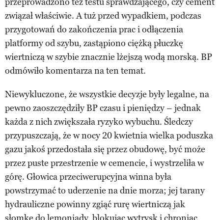
przeprowadzono też testu sprawdzającego, czy cement
związał właściwie. A tuż przed wypadkiem, podczas
przygotowań do zakończenia prac i odłączenia
platformy od szybu, zastąpiono ciężką płuczkę
wiertniczą w szybie znacznie lżejszą wodą morską. BP
odmówiło komentarza na ten temat.
Niewykluczone, że wszystkie decyzje były legalne, na
pewno zaoszczędziły BP czasu i pieniędzy – jednak
każda z nich zwiększała ryzyko wybuchu. Śledczy
przypuszczają, że w nocy 20 kwietnia wielka poduszka
gazu jakoś przedostała się przez obudowę, być może
przez puste przestrzenie w cemencie, i wystrzeliła w
górę. Głowica przeciwerupcyjna winna była
powstrzymać to uderzenie na dnie morza; jej tarany
hydrauliczne powinny zgiąć rurę wiertniczą jak
słomkę do lemoniady, blokując wytrysk i chroniąc