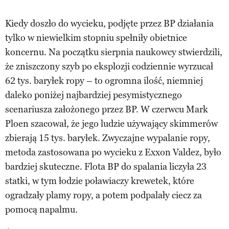
Kiedy doszło do wycieku, podjęte przez BP działania
tylko w niewielkim stopniu spełniły obietnice
koncernu. Na początku sierpnia naukowcy stwierdzili,
że zniszczony szyb po eksplozji codziennie wyrzucał
62 tys. baryłek ropy – to ogromna ilość, niemniej
daleko poniżej najbardziej pesymistycznego
scenariusza założonego przez BP. W czerwcu Mark
Ploen szacował, że jego ludzie używający skimmerów
zbierają 15 tys. baryłek. Zwyczajne wypalanie ropy,
metoda zastosowana po wycieku z Exxon Valdez, było
bardziej skuteczne. Flota BP do spalania liczyła 23
statki, w tym łodzie poławiaczy krewetek, które
ogradzały plamy ropy, a potem podpalały ciecz za
pomocą napalmu.