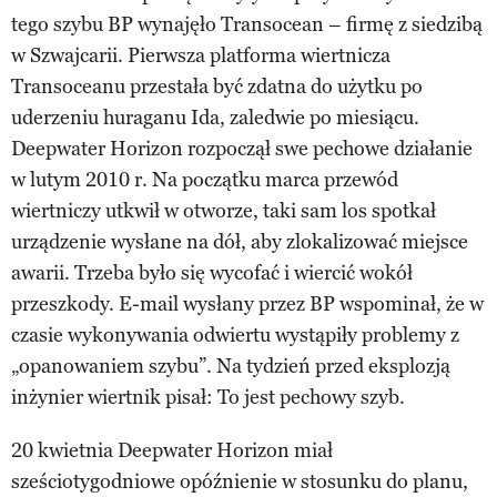
tego szybu BP wynajęło Transocean – firmę z siedzibą
w Szwajcarii. Pierwsza platforma wiertnicza
Transoceanu przestała być zdatna do użytku po
uderzeniu huraganu Ida, zaledwie po miesiącu.
Deepwater Horizon rozpoczął swe pechowe działanie
w lutym 2010 r. Na początku marca przewód
wiertniczy utkwił w otworze, taki sam los spotkał
urządzenie wysłane na dół, aby zlokalizować miejsce
awarii. Trzeba było się wycofać i wiercić wokół
przeszkody. E-mail wysłany przez BP wspominał, że w
czasie wykonywania odwiertu wystąpiły problemy z
„opanowaniem szybu”. Na tydzień przed eksplozją
inżynier wiertnik pisał: To jest pechowy szyb.
20 kwietnia Deepwater Horizon miał
sześciotygodniowe opóźnienie w stosunku do planu,