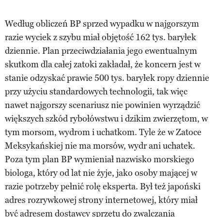
Według obliczeń BP sprzed wypadku w najgorszym
razie wyciek z szybu miał objętość 162 tys. baryłek
dziennie. Plan przeciwdziałania jego ewentualnym
skutkom dla całej zatoki zakładał, że koncern jest w
stanie odzyskać prawie 500 tys. baryłek ropy dziennie
przy użyciu standardowych technologii, tak więc
nawet najgorszy scenariusz nie powinien wyrządzić
większych szkód rybołówstwu i dzikim zwierzętom, w
tym morsom, wydrom i uchatkom. Tyle że w Zatoce
Meksykańskiej nie ma morsów, wydr ani uchatek.
Poza tym plan BP wymieniał nazwisko morskiego
biologa, który od lat nie żyje, jako osoby mającej w
razie potrzeby pełnić rolę eksperta. Był też japoński
adres rozrywkowej strony internetowej, który miał
być adresem dostawcy sprzętu do zwalczania