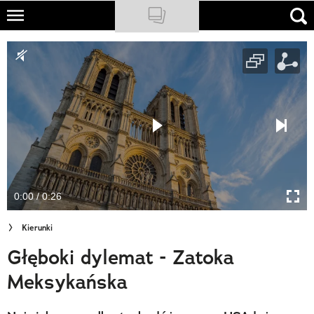
Skip
to
NATIONAL GEOGRAPHIC
main
content
TRAVELER
PODCASTY
Sklep
Newsletter
0:00 / 0:26
Cuda Polski
Kierunki
Wielki Konkurs Fotograficzny
Głęboki dylemat - Zatoka
Trendbook Podróżniczy
Meksykańska
Polecane