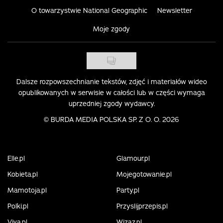
O towarzystwie National Geographic
Newsletter
Moje zgody
Dalsze rozpowszechnianie tekstów, zdjęć i materiałów wideo
opublikowanych w serwisie w całości lub w części wymaga
uprzedniej zgody wydawcy.
©
BURDA MEDIA POLSKA SP. Z O. O. 2026
Elle.pl
Glamour.pl
Kobieta.pl
Mojegotowanie.pl
Mamotoja.pl
Party.pl
Polki.pl
Przyslijprzepis.pl
Viva.pl
Wizaz.pl