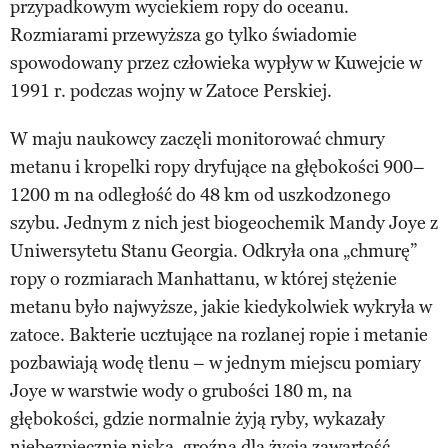
przypadkowym wyciekiem ropy do oceanu.
Rozmiarami przewyższa go tylko świadomie
spowodowany przez człowieka wypływ w Kuwejcie w
1991 r. podczas wojny w Zatoce Perskiej.
W maju naukowcy zaczęli monitorować chmury
metanu i kropelki ropy dryfujące na głębokości 900–
1200 m na odległość do 48 km od uszkodzonego
szybu. Jednym z nich jest biogeochemik Mandy Joye z
Uniwersytetu Stanu Georgia. Odkryła ona „chmurę”
ropy o rozmiarach Manhattanu, w której stężenie
metanu było najwyższe, jakie kiedykolwiek wykryła w
zatoce. Bakterie ucztujące na rozlanej ropie i metanie
pozbawiają wodę tlenu – w jednym miejscu pomiary
Joye w warstwie wody o grubości 180 m, na
głębokości, gdzie normalnie żyją ryby, wykazały
niebezpiecznie niską, groźną dla życia zawartość