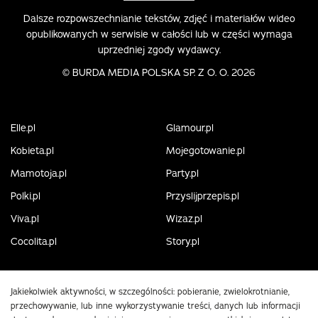
Dalsze rozpowszechnianie tekstów, zdjęć i materiałów wideo
opublikowanych w serwisie w całości lub w części wymaga
uprzedniej zgody wydawcy.
©
BURDA MEDIA POLSKA SP. Z O. O. 2026
Elle.pl
Glamour.pl
Kobieta.pl
Mojegotowanie.pl
Mamotoja.pl
Party.pl
Polki.pl
Przyslijprzepis.pl
Viva.pl
Wizaz.pl
Cocolita.pl
Story.pl
Jakiekolwiek aktywności, w szczególności: pobieranie, zwielokrotnianie,
przechowywanie, lub inne wykorzystywanie treści, danych lub informacji