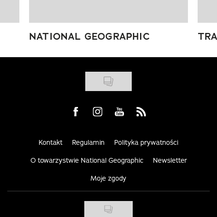
NATIONAL GEOGRAPHIC
TRA
Visit us on Facebook
Visit us on Instagram
Visit us on Youtube
Visit us on Rss
Kontakt
Regulamin
Polityka prywatności
O towarzystwie National Geographic
Newsletter
Moje zgody