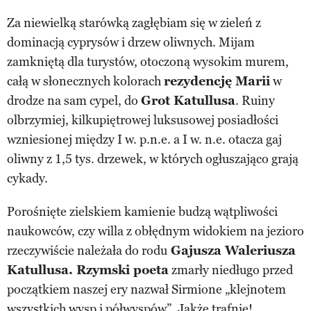
Za niewielką starówką zagłębiam się w zieleń z
dominacją cyprysów i drzew oliwnych. Mijam
zamkniętą dla turystów, otoczoną wysokim murem,
całą w słonecznych kolorach
rezydencję Marii
w
drodze na sam cypel, do
Grot Katullusa
. Ruiny
olbrzymiej, kilkupiętrowej luksusowej posiadłości
wzniesionej między I w. p.n.e. a I w. n.e. otacza gaj
oliwny z 1,5 tys. drzewek, w których ogłuszająco grają
cykady.
Porośnięte zielskiem kamienie budzą wątpliwości
naukowców, czy willa z obłędnym widokiem na jezioro
rzeczywiście należała do rodu
Gajusza Waleriusza
Katullusa. Rzymski poeta
zmarły niedługo przed
początkiem naszej ery nazwał Sirmione „klejnotem
wszystkich wysp i półwyspów”. Jakże trafnie!