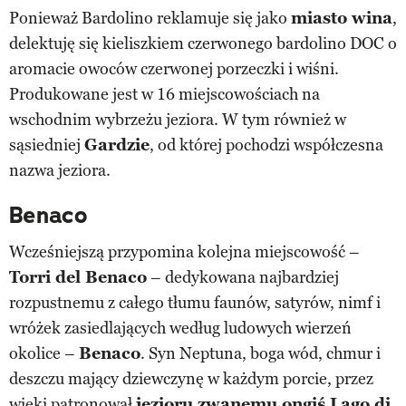
Ponieważ Bardolino reklamuje się jako
miasto wina
,
delektuję się kieliszkiem czerwonego bardolino DOC o
aromacie owoców czerwonej porzeczki i wiśni.
Produkowane jest w 16 miejscowościach na
wschodnim wybrzeżu jeziora. W tym również w
sąsiedniej
Gardzie
, od której pochodzi współczesna
nazwa jeziora.
Benaco
Wcześniejszą przypomina kolejna miejscowość –
Torri del Benaco
– dedykowana najbardziej
rozpustnemu z całego tłumu faunów, satyrów, nimf i
wróżek zasiedlających według ludowych wierzeń
okolice –
Benaco
. Syn Neptuna, boga wód, chmur i
deszczu mający dziewczynę w każdym porcie, przez
wieki patronował
jezioru zwanemu ongiś Lago di