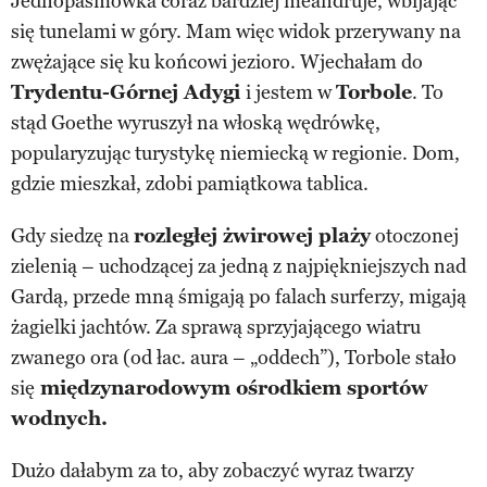
Jednopasmówka coraz bardziej meandruje, wbijając
się tunelami w góry. Mam więc widok przerywany na
zwężające się ku końcowi jezioro. Wjechałam do
Trydentu-Górnej Adygi
i jestem w
Torbole
. To
stąd Goethe wyruszył na włoską wędrówkę,
popularyzując turystykę niemiecką w regionie. Dom,
gdzie mieszkał, zdobi pamiątkowa tablica.
Gdy siedzę na
rozległej żwirowej plaży
otoczonej
zielenią – uchodzącej za jedną z najpiękniejszych nad
Gardą, przede mną śmigają po falach surferzy, migają
żagielki jachtów. Za sprawą sprzyjającego wiatru
zwanego ora (od łac. aura – „oddech”), Torbole stało
się
międzynarodowym ośrodkiem sportów
wodnych.
Dużo dałabym za to, aby zobaczyć wyraz twarzy