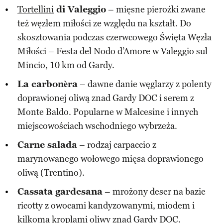
Tortellini
di Valeggio
– mięsne pierożki zwane
też węzłem miłości ze względu na kształt. Do
skosztowania podczas czerwcowego Święta Węzła
Miłości – Festa del Nodo d’Amore w Valeggio sul
Mincio, 10 km od Gardy.
La carbonèra
– dawne danie węglarzy z polenty
doprawionej oliwą znad Gardy DOC i serem z
Monte Baldo. Popularne w Malcesine i innych
miejscowościach wschodniego wybrzeża.
Carne salada
– rodzaj carpaccio z
marynowanego wołowego mięsa doprawionego
oliwą (Trentino).
Cassata gardesana
– mrożony deser na bazie
ricotty z owocami kandyzowanymi, miodem i
kilkoma kroplami oliwy znad Gardy DOC.