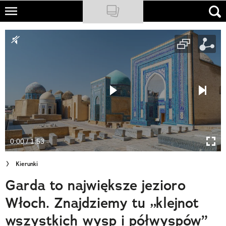
Skip
to
NATIONAL GEOGRAPHIC
main
content
TRAVELER
PODCASTY
Sklep
Newsletter
0:00 / 1:53
Cuda Polski
Kierunki
Wielki Konkurs Fotograficzny
Garda to największe jezioro
Trendbook Podróżniczy
Włoch. Znajdziemy tu „klejnot
Polecane
wszystkich wysp i półwyspów”