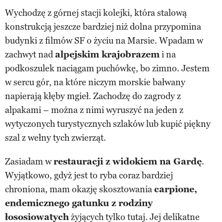
Wychodzę z górnej stacji kolejki, która stalową
konstrukcją jeszcze bardziej niż dolna przypomina
budynki z filmów SF o życiu na Marsie. Wpadam w
zachwyt nad
alpejskim krajobrazem
i na
podkoszulek naciągam puchówkę, bo zimno. Jestem
w sercu gór, na które niczym morskie bałwany
napierają kłęby mgieł. Zachodzę do zagrody z
alpakami – można z nimi wyruszyć na jeden z
wytyczonych turystycznych szlaków lub kupić piękny
szal z wełny tych zwierząt.
Zasiadam w
restauracji z widokiem na Gardę
.
Wyjątkowo, gdyż jest to ryba coraz bardziej
chroniona, mam okazję skosztowania
carpione,
endemicznego gatunku z rodziny
łososiowatych
żyjących tylko tutaj. Jej delikatne