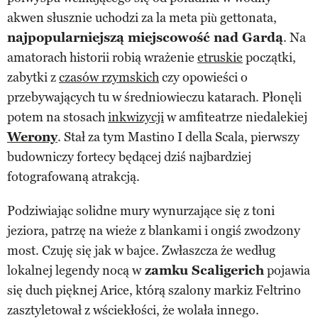
akwen słusznie uchodzi za la meta più gettonata,
najpopularniejszą miejscowość nad Gardą
. Na
amatorach historii robią wrażenie
etruskie
początki,
zabytki z
czasów rzymskich
czy opowieści o
przebywających tu w średniowieczu katarach. Płonęli
potem na stosach
inkwizycji
w amfiteatrze niedalekiej
Werony
. Stał za tym Mastino I della Scala, pierwszy
budowniczy fortecy będącej dziś najbardziej
fotografowaną atrakcją.
Podziwiając solidne mury wynurzające się z toni
jeziora, patrzę na wieże z blankami i ongiś zwodzony
most. Czuję się jak w bajce. Zwłaszcza że według
lokalnej legendy nocą w
zamku Scaligerich
pojawia
się duch pięknej Arice, którą szalony markiz Feltrino
zasztyletował z wściekłości, że wolała innego.