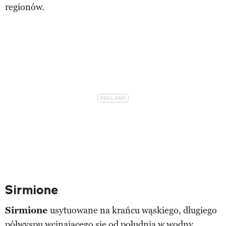
regionów.
Sirmione
Sirmione
usytuowane na krańcu wąskiego, długiego
półwyspu wcinającego się od południa w wodny