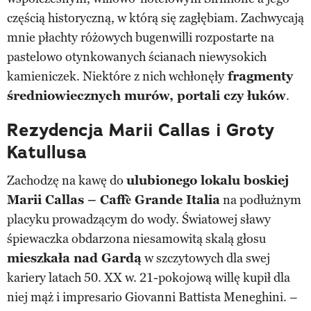
częścią historyczną, w którą się zagłębiam. Zachwycają
mnie płachty różowych bugenwilli rozpostarte na
pastelowo otynkowanych ścianach niewysokich
kamieniczek. Niektóre z nich wchłonęły
fragmenty
średniowiecznych murów, portali czy łuków
.
Rezydencja Marii Callas i Groty
Katullusa
Zachodzę na kawę do
ulubionego lokalu boskiej
Marii Callas – Caffè Grande Italia
na podłużnym
placyku prowadzącym do wody. Światowej sławy
śpiewaczka obdarzona niesamowitą skalą głosu
mieszkała nad Gardą
w szczytowych dla swej
kariery latach 50. XX w. 21-pokojową willę kupił dla
niej mąż i impresario Giovanni Battista Meneghini. –