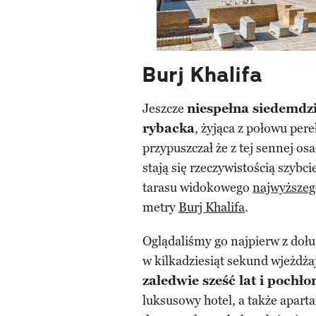
Burj Khalifa
Jeszcze
niespełna siedemdzi
rybacka
, żyjąca z połowu pere
przypuszczał że z tej sennej o
stają się rzeczywistością szybci
tarasu widokowego
najwyższeg
metry
Burj Khalifa
.
Oglądaliśmy go najpierw z dołu,
w kilkadziesiąt sekund wjeżdża
zaledwie sześć lat i pochł
luksusowy hotel, a także apart