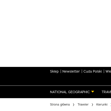
Skip
to
main
content
Sklep
Newsletter
Cuda Polski
Wie
NATIONAL GEOGRAPHIC
TRAV
Strona główna
Traveler
Kierunki