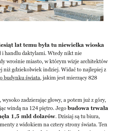
esiąt lat temu była tu niewielka wioska
ł i handlu daktylami. Wtedy nikt nie
sady wrośnie miasto, w którym wizje architektów
ej niż gdziekolwiek indziej. Widać to najlepiej z
o budynku świata
, jakim jest mierzący 828
 wysoko zadzierając głowy, a potem już z góry,
jąc windą na 124 piętro. Jego
budowa trwała
onęła 1,5 mld dolarów
. Dzisiaj są tu biura,
amenty z widokiem na cztery strony świata. Ten