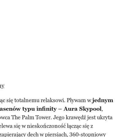
ny
ąc się totalnemu relaksowi. Pływam w
jednym
basenów typu infinity – Aura Skypool
,
owca The Palm Tower. Jego krawędź jest ukryta
elewa się w nieskończoność łącząc się z
 zapierający dech w piersiach, 360-stopniowy