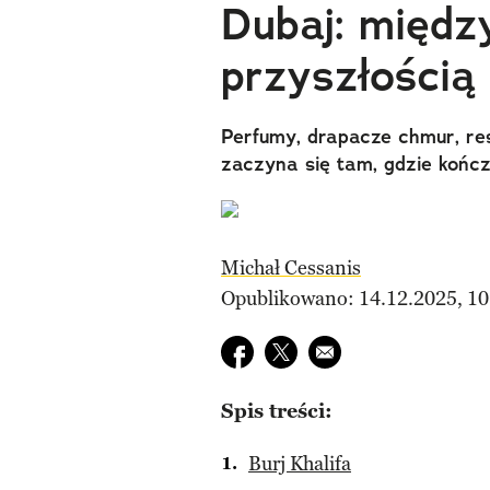
Dubaj: międz
przyszłością
Perfumy, drapacze chmur, re
zaczyna się tam, gdzie kończ
Michał Cessanis
Opublikowano: 14.12.2025, 10
Udostępnij na facebook
Udostępnij na twitter
E-mail do przyjaciela
Spis treści:
Burj Khalifa