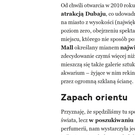
Od chwili otwarcia w 2010 rok
atrakcją Dubaju
, co udowadn
na miasto z wysokości (najwięk
poziom zero, obejrzeniu spekta
miejscu, którego nie sposób po
Mall
określany mianem
najw
zdecydowanie czymś więcej niż
mieszczą się także galerie szt
akwarium – żyjące w nim rekiny
przez ogromną szklaną ścianę.
Zapach orientu
Przyznaję, że spędziliśmy tu s
świata, lecz
w poszukiwaniu
perfumerii, nam wystarczyła je