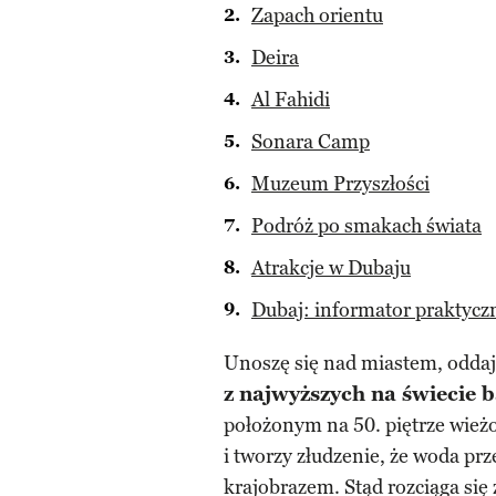
Zapach orientu
Deira
Al Fahidi
Sonara Camp
Muzeum Przyszłości
Podróż po smakach świata
Atrakcje w Dubaju
Dubaj: informator praktycz
Unoszę się nad miastem, oddaj
z najwyższych na świecie 
położonym na 50. piętrze wież
i tworzy złudzenie, że woda prz
krajobrazem. Stąd rozciąga się